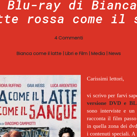
 Blu-ray di Bianc
tte rossa come il 
4 Commenti
Bianca come il latte
|
Libri e Film
|
Media
|
News
Carissimi lettori,
vi scrivo per farvi sa
versione DVD e B
sono interviste e un 
racconta il film passo
in quella zona dei dv
i contenuti speciali. A 