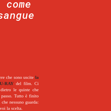
a come
sangue
pere che sono uscite
la
LU-RAY
del film. Ci
dietro le quinte che
 passo. Tutto è finito
d che nessuno guarda:
voi la scelta.