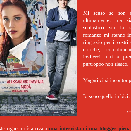
Mi scuso se non s
ultimamente, ma sia
scolastico sia la 
romanzo mi stanno i
ringrazio per i vostri
critiche, complime
inviterei tutti a p
purtroppo non riesco.
Magari ci si incontra pe
Io sono quello in bici.
*
te righe mi è arrivata
una intervista di una blogger pien