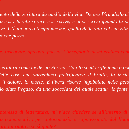
nto della scrittura da quello della vita. Diceva Pirandello che
o così: la vita si vive e si scrive, e la si scrive quando la s
ive. C’è un unico tempo per me, quello della vita col suo ritmo
o che posso.
e, insegnare, spiegare poesia. L’insegnante di letteratura co
tteratura come moderno Perseo. Con lo scudo riflettente e opa
lle cose che vorrebbero pietrificarci: il brutto, la triste
a, il dolore, la morte. E libera risorse ingabbiate nelle per
lo alato Pegaso, da una zoccolata del quale scaturì la fonte
interessa di letteratura, mi piace chiedere se all’interno d
ltro comunicativo per antonomasia è rappresentato dal lin
ora un ruolo e se sì quale?