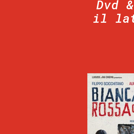
Dvd &
il la