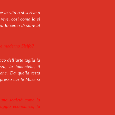
 la vita o si scrive o
i vive, così come la si
. Io cerco di stare al
me moderno Sisifo?
co dell’arte taglia la
zza, la lamentela, il
sone. Da quella testa
 presso cui le Muse si
i una società come la
guaggio economico, la