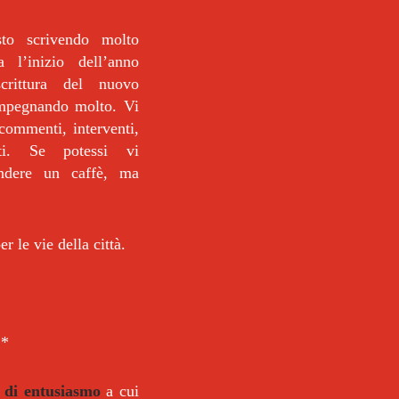
to scrivendo molto
 l’inizio dell’anno
scrittura del nuovo
mpegnando molto. Vi
 commenti, interventi,
nti. Se potessi vi
rendere un caffè, ma
r le vie della città.
**
a di entusiasmo
a cui