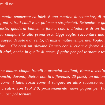
ire di no:
 matite temperate ed inizi: è una mattina di settembre, di qu
a, poi ritirati caldi e un po’ meno stropicciati.
Settembre è g
agosto, quaderni bianchi e foto a colori.
L’odore è di un li
ella campanella alla prima ora.
Oggi voglio raccontare una 
e sappia di sole e di vento, di inizi e matite temperate. Voglio
embre…
C’è oggi un giovane Perseo con il cuore a forma d’o
li altri, anche in quelle di carta, fuggire per poi tornare e t
a madre, cinque fratelli e arancini siciliani; Roma a vent’a
banchi, davanti, dietro: non fa differenza; 20 paesi, un milion
come il latte, rossa come il sangue; un altro successo edi
 creativo con Prof 2.0; prossimamente nuove pagine per Pa
re… per poi tornare.