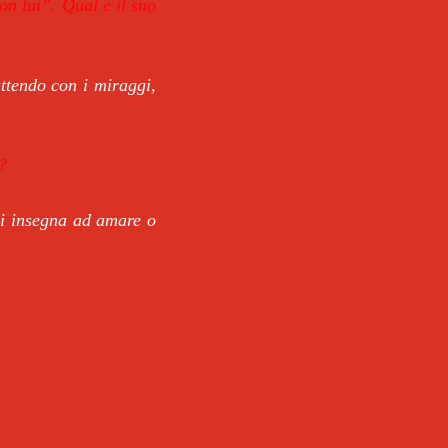
con lui”. Qual è il suo
attendo con i miraggi,
?
 si insegna ad amare o