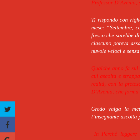
Professor D’Avenia, s
Ti rispondo con righ
mese: “Settembre, com
fresco che sarebbe di
ciascuno poteva assa
nuvole veloci e senza 
Qualche anno fa sul 
cui ascolta e strappa
realtà, con la pretes
D’Avenia, che forma 
Credo valga la meta
l’insegnante ascolta 
In Perchè leggere 