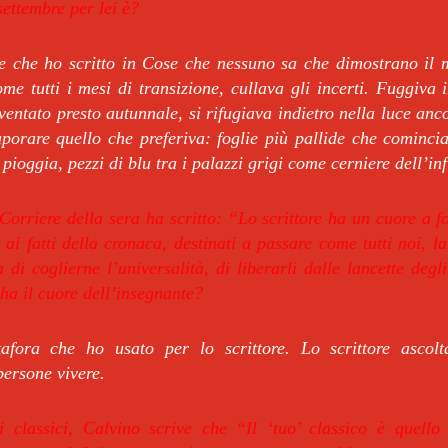
ettembre per lei è?
e che ho scritto in Cose che nessuno sa che dimostrano il
e tutti i mesi di transizione, cullava gli incerti. Fuggiva 
ventato presto autunnale, si rifugiava indietro nella luce anco
porare quello che preferiva: foglie più pallide che cominc
pioggia, pezzi di blu tra i palazzi grigi come cerniere dell’inf
Corriere della sera ha scritto: “Lo scrittore ha un cuore a f
 ai fatti della cronaca, destinati a passare come tutti noi, la
a di coglierne l’universalità, di liberarli dalle lancette degl
ha il cuore dell’insegnante?
fora che ho usato per lo scrittore. Lo scrittore ascolt
persone vivere.
i classici, Calvino scrive che “Il ‘tuo’ classico è quello