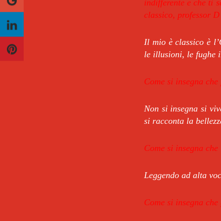
indifferente e che ti 
classico, professor 
Il mio è classico è l
le illusioni, le fughe
Come si insegna che p
Non si insegna si viv
si racconta la bellez
Come si insegna che 
Leggendo ad alta voc
Come si insegna che g