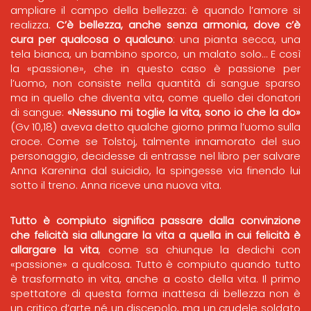
ampliare il campo della bellezza: è quando l’amore si
realizza.
C’è bellezza, anche senza armonia, dove c’è
cura per qualcosa o qualcuno
: una pianta secca, una
tela bianca, un bambino sporco, un malato solo… E così
la «passione», che in questo caso è passione per
l’uomo, non consiste nella quantità di sangue sparso
ma in quello che diventa vita, come quello dei donatori
di sangue:
«Nessuno mi toglie la vita, sono io che la do»
(Gv 10,18) aveva detto qualche giorno prima l’uomo sulla
croce. Come se Tolstoj, talmente innamorato del suo
personaggio, decidesse di entrasse nel libro per salvare
Anna Karenina dal suicidio, la spingesse via finendo lui
sotto il treno. Anna riceve una nuova vita.
Tutto è compiuto significa passare dalla convinzione
che felicità sia allungare la vita a quella in cui felicità è
allargare la vita
, come sa chiunque la dedichi con
«passione» a qualcosa. Tutto è compiuto quando tutto
è trasformato in vita, anche a costo della vita. Il primo
spettatore di questa forma inattesa di bellezza non è
un critico d’arte né un discepolo, ma un crudele soldato