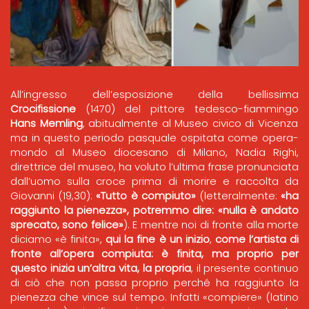
All’ingresso dell’esposizione della bellissima
Crocifissione
(1470) del pittore tedesco-fiammingo
Hans Memling
, abitualmente al Museo civico di Vicenza
ma in questo periodo pasquale ospitata come opera-
mondo al Museo diocesano di Milano, Nadia Righi,
direttrice del museo, ha voluto l’ultima frase pronunciata
dall’uomo sulla croce prima di morire e raccolta da
Giovanni (19,30):
«Tutto è compiuto»
(letteralmente:
«ha
raggiunto la pienezza», potremmo dire: «nulla è andato
sprecato, sono felice»
). E mentre noi di fronte alla morte
diciamo «è finita»,
qui la fine è un inizio
,
come l’artista di
fronte all’opera compiuta: è finita, ma proprio per
questo inizia un’altra vita, la propria
, il presente continuo
di ciò che non passa proprio perché ha raggiunto la
pienezza che vince sul tempo. Infatti «compiere» (latino