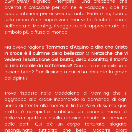
cum-plere
) significa «riempire», una creazione che
diventa
ri-creazione
per chi ne è «capace», cioè ha
spazio interiore per essere colmato. Fede o no, l’uomo
sulla croce è un capolavoro mai visto: è infatti, come
nell’opera di Memling, il soggetto più rappresentato e il
simbolo più diffuso al mondo.
Ma aveva ragione
Tommaso d’Aquino a dire che Cristo
in croce è il culmine della bellezza?
O
Nietzsche che vi
vedeva l’esaltazione del brutto, della sconfitta, il trionfo
di una morale da sottomessi?
Come fa un crocifisso a
essere bello? È un’illusione a cui ci ha abituato la grazia
dei dipinti?
Trovo risposta nella Maddalena di Memling che si
aggrappa alla croce incarnando la domanda di ogni
uomo di fronte alla morte: è finita? Pare di sì, ma quel
«tutto è compiuto» stabilisce un canone nuovo di
bellezza rispetto a quello classico basato sull’armonia
delle parti. Qui c’è un corpo torturato, slogato,
insanguinato, tutt’altro che bello. Occorre allora