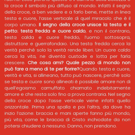
la croce il simbolo più diffuso al mondo. Infatti il segno
della croce, a ben vedere e a farlo bene, mette in linea
testa e cuore, l’asse verticale di quel miracolo che è il
corpo umano.
Il segno della croce unisce la testa e il
petto: testa fredda e cuore caldo
, e non il contrario,
testa calda e cuore freddo, l’uomo sottosopra,
distruttore e guerrafondaio. Una testa fredda cerca la
verità perché solo la verità rende liberi. Un cuore caldo
cerca la vita, ne diventa custode e lotta per farla
crescere.
Che cosa ami? Quale pezzo di mondo non
può fare a meno di te per fiorire?
Quando testa e cuore,
verità e vita, si allineano, tutto può nascere, perché solo
se testa e cuore sono allineati è possibile amare non di
quell’egoismo camuffato chiamato indebitamente
amore e che resta solo fino a prova contraria. Nel segno
della croce dopo l’asse verticale viene infatti quello
orizzontale. Prima una spalla e poi l’altra, da dove ha
inizio l’azione: braccia e mani aperte fanno più mondo,
più vita, come le braccia di Cristo inchiodate da non
potersi chiudere a nessuno. Danno, non prendono.