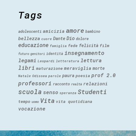
Tags
amore
amicizia
adolescenti
bambino
Dio
bellezza
Dante
dolore
cuore
educazione
felicità
fede
film
famiglia
insegnamento
identità
futuro
genitori
legami
lettura
Leopardi
letteratura
libri
meraviglia
morte
maturazione
prof 2.0
paura
poesia
Natale
Odissea
parole
professori
relazioni
racconto
realtà
scuola
Studenti
senso
speranza
Vita
tempo
vita quotidiana
uomo
vocazione