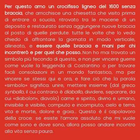
Per questo amo un crocifisso ligneo del 1600 senza
braccia
, che arricchisce una chiesetta che visito prima
di entrare a scuola, ritrovato tra le macerie di un
deposito e restaurato senza aggiungere nuove braccia
al posto di quelle perdute: tutte le volte che lo vedo
chiedo di affrontare la giornata in modo verticale,
allineato, e
essere quelle braccia e mani per chi
incontrerò e per quel che posso.
Non ho mai trovato un
simbolo più fecondo di questo, e non per vincere guerre
come vuole la leggenda di Costantino o per trovare
facili consolazioni in un mondo fantastico, ma per
vincere se stessi qui e ora, e fare ciò che la parola
«simbolo» significa: unire, mettere insieme (dal greco
synballo
, il cui contrario è
diaballo
, dividere, separare, da
cui «diabolon», diavolo) carne e spirito, divino e umano,
invisibile e visibile, compiuto e incompiuto, cielo e terra,
vita e morte, dolore e gioia… Questo è il capolavoro
della croce: se esiste l’amore assoluto che mi vuole
come sono e dove sono, allora posso andare incontro
alla vita senza paura.