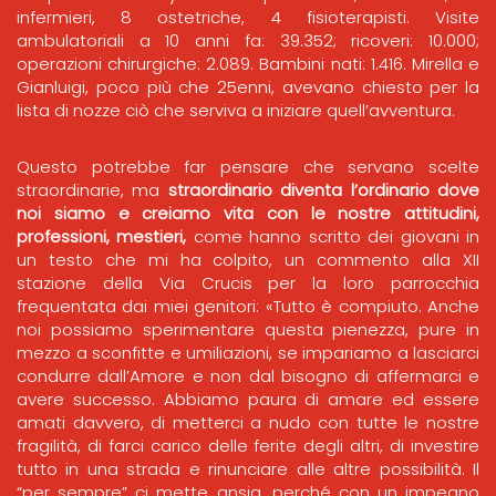
infermieri, 8 ostetriche, 4 fisioterapisti. Visite
ambulatoriali a 10 anni fa: 39.352; ricoveri: 10.000;
operazioni chirurgiche: 2.089. Bambini nati: 1.416. Mirella e
Gianluigi, poco più che 25enni, avevano chiesto per la
lista di nozze ciò che serviva a iniziare quell’avventura.
Questo potrebbe far pensare che servano scelte
straordinarie, ma
straordinario diventa l’ordinario dove
noi siamo e creiamo vita con le nostre attitudini,
professioni, mestieri,
come hanno scritto dei giovani in
un testo che mi ha colpito, un commento alla XII
stazione della Via Crucis per la loro parrocchia
frequentata dai miei genitori: «Tutto è compiuto. Anche
noi possiamo sperimentare questa pienezza, pure in
mezzo a sconfitte e umiliazioni, se impariamo a lasciarci
condurre dall’Amore e non dal bisogno di affermarci e
avere successo. Abbiamo paura di amare ed essere
amati davvero, di metterci a nudo con tutte le nostre
fragilità, di farci carico delle ferite degli altri, di investire
tutto in una strada e rinunciare alle altre possibilità. Il
“per sempre” ci mette ansia, perché con un impegno