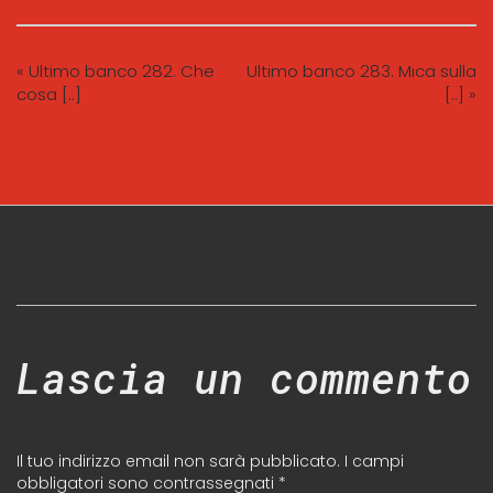
« Ultimo banco 282. Che
Ultimo banco 283. Mica sulla
cosa [..]
[..] »
Lascia un commento
Il tuo indirizzo email non sarà pubblicato.
I campi
obbligatori sono contrassegnati
*