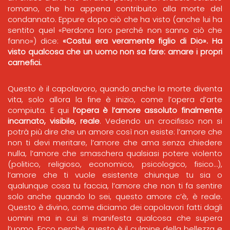
romano, che ha appena contribuito alla morte del
condannato. Eppure dopo ciò che ha visto (anche lui ha
sentito quel «Perdona loro perché non sanno ciò che
fanno») dice:
«Costui era veramente figlio di Dio». Ha
visto qualcosa che un uomo non sa fare: amare i propri
carnefici.
Questo è il capolavoro, quando anche la morte diventa
vita, solo allora la fine è inizio, come l’opera d’arte
compiuta. E qui
l’opera è l’amore assoluto finalmente
incarnato, visibile, reale
. Vedendo un crocifisso non si
potrà più dire che un amore così non esiste: l’amore che
non ti devi meritare, l’amore che ama senza chiedere
nulla, l’amore che smaschera qualsiasi potere violento
(politico, religioso, economico, psicologico, fisico…),
l’amore che ti vuole esistente chiunque tu sia o
qualunque cosa tu faccia, l’amore che non ti fa sentire
solo anche quando lo sei, questo amore c’è, è reale.
Questo è divino, come diciamo dei capolavori fatti dagli
uomini ma in cui si manifesta qualcosa che supera
l’uomo. Ecco perché questo è il culmine della bellezza e