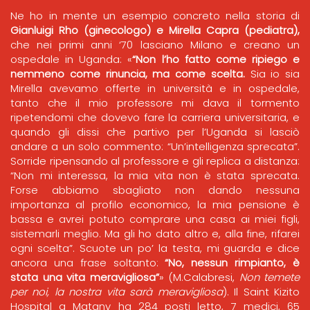
Ne ho in mente un esempio concreto nella storia di
Gianluigi Rho (ginecologo) e Mirella Capra (pediatra),
che nei primi anni ‘70 lasciano Milano e creano un
ospedale in Uganda: «
“Non l’ho fatto come ripiego e
nemmeno come rinuncia, ma come scelta.
Sia io sia
Mirella avevamo offerte in università e in ospedale,
tanto che il mio professore mi dava il tormento
ripetendomi che dovevo fare la carriera universitaria, e
quando gli dissi che partivo per l’Uganda si lasciò
andare a un solo commento: “Un’intelligenza sprecata”.
Sorride ripensando al professore e gli replica a distanza:
“Non mi interessa, la mia vita non è stata sprecata.
Forse abbiamo sbagliato non dando nessuna
importanza al profilo economico, la mia pensione è
bassa e avrei potuto comprare una casa ai miei figli,
sistemarli meglio. Ma gli ho dato altro e, alla fine, rifarei
ogni scelta”. Scuote un po’ la testa, mi guarda e dice
ancora una frase soltanto:
“No, nessun rimpianto, è
stata una vita meravigliosa”
» (M.Calabresi,
Non temete
per noi, la nostra vita sarà meravigliosa
). Il Saint Kizito
Hospital a Matany ha 284 posti letto, 7 medici, 65