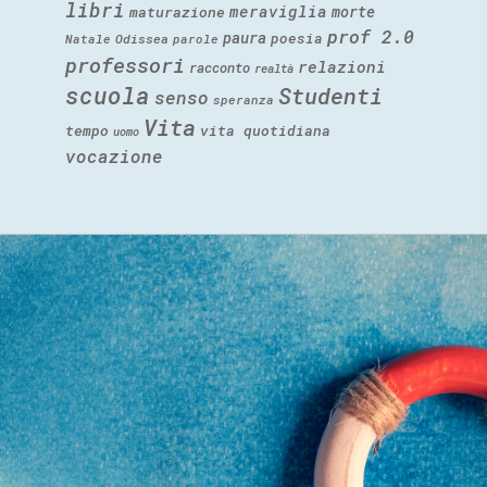
libri
meraviglia
morte
maturazione
prof 2.0
paura
poesia
Natale
Odissea
parole
professori
relazioni
racconto
realtà
scuola
Studenti
senso
speranza
Vita
tempo
vita quotidiana
uomo
vocazione