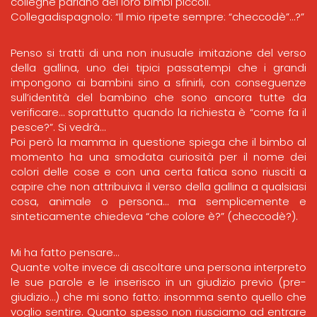
colleghe parlano dei loro bimbi piccoli.
Collegadispagnolo: “Il mio ripete sempre: “checcodè”…?”
Penso si tratti di una non inusuale imitazione del verso
della gallina, uno dei tipici passatempi che i grandi
impongono ai bambini sino a sfinirli, con conseguenze
sull’identità del bambino che sono ancora tutte da
verificare… soprattutto quando la richiesta è “come fa il
pesce?”. Si vedrà…
Poi però la mamma in questione spiega che il bimbo al
momento ha una smodata curiosità per il nome dei
colori delle cose e con una certa fatica sono riusciti a
capire che non attribuiva il verso della gallina a qualsiasi
cosa, animale o persona… ma semplicemente e
sinteticamente chiedeva “che colore è?” (checcodè?).
Mi ha fatto pensare…
Quante volte invece di ascoltare una persona interpreto
le sue parole e le inserisco in un giudizio previo (pre-
giudizio…) che mi sono fatto: insomma sento quello che
voglio sentire. Quanto spesso non riusciamo ad entrare