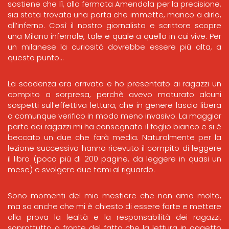
sostiene che lì, alla fermata Amendola per la precisione,
sia stata trovata una porta che immette, manco a dirlo,
all’inferno. Così il nostro giornalista e scrittore scopre
una Milano infernale, tale e quale a quella in cui vive. Per
un milanese la curiosità dovrebbe essere più alta, a
questo punto…
La scadenza era arrivata e ho presentato ai ragazzi un
compito a sorpresa, perchè avevo maturato alcuni
sospetti sull’effettiva lettura, che in genere lascio libera
o comunque verifico in modo meno invasivo. La maggior
parte dei ragazzi mi ha consegnato il foglio bianco e si è
beccato un due che farà media. Naturalmente per la
lezione successiva hanno ricevuto il compito di leggere
il libro (poco più di 200 pagine, da leggere in quasi un
mese) e svolgere due temi al riguardo.
Sono momenti del mio mestiere che non amo molto,
ma so anche che mi è chiesto di essere forte e mettere
alla prova la lealtà e la responsabilità dei ragazzi,
soprattutto a fronte del fatto che la lettura in oggetto