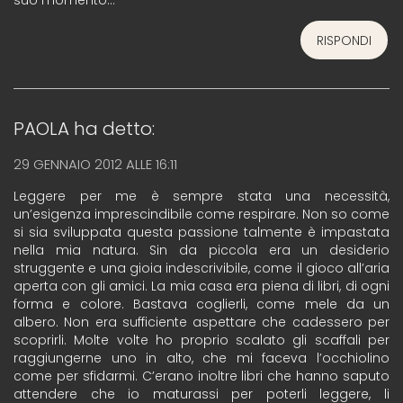
suo momento…
RISPONDI
PAOLA
ha detto:
29 GENNAIO 2012 ALLE 16:11
Leggere per me è sempre stata una necessità,
un’esigenza imprescindibile come respirare. Non so come
si sia sviluppata questa passione talmente è impastata
nella mia natura. Sin da piccola era un desiderio
struggente e una gioia indescrivibile, come il gioco all’aria
aperta con gli amici. La mia casa era piena di libri, di ogni
forma e colore. Bastava coglierli, come mele da un
albero. Non era sufficiente aspettare che cadessero per
scoprirli. Molte volte ho proprio scalato gli scaffali per
raggiungerne uno in alto, che mi faceva l’occhiolino
come per sfidarmi. C’erano inoltre libri che hanno saputo
attendere che io maturassi per poterli leggere, li