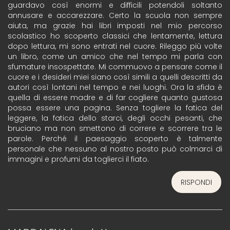
guardavo così enormi e difficili potendoli soltanto
annusare e accarezzare. Certo la scuola non sempre
aiuta, ma grazie hai libri imposti nel mio percorso
scolastico ho scoperto classici che lentamente, lettura
dopo lettura, mi sono entrati nel cuore. Rileggo più volte
un libro, come un amico che nel tempo mi parla con
sfumature insospettate. Mi commuovo a pensare come il
cuore e i desideri miei siano così simili a quelli descritti da
autori così lontani nel tempo e nei luoghi. Ora la sfida è
quella di essere madre e di far cogliere quanto gustosa
possa essere una pagina. Senza togliere la fatica del
leggere, la fatica dello starci, degli occhi pesanti, che
bruciano ma non smettono di correre e scorrere tra le
parole. Perché il paesaggio scoperto è talmente
personale che nessuno al nostro posto può colmarci di
immagini e profumi da toglierci il fiato.
RISPONDI