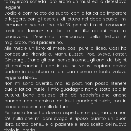
famigerata scheda libro erano un must ed io detestavo
leggere!
L’odio è cominciato da subito, con la fatica ad imparare
a leggere, con gli esercizi di lettura nel dopo scuola -mi
fermavo a scuola fino alle 18, perché i miei tornavano
tardi dal lavoro- su libri le cui illustrazioni non mi
piacevano. L’esercizio meccanico della lettura è
migliorato, ma il piacere no.
Alle medie un libro al mese, così pure al liceo. Così ho
conosciuto Pirandello, Mann, Buzzati, Poe, Svevo, Foster,
Ginzburg… Erano gli anni senza internet, gli anni dei bigini,
gli anni -anche i tuoi- in cui se volevi copiare dovevi
andare in biblioteca a fare una ricerca e tanto valeva
leggersi il libro…
Non mi sono divertita, ma, ex post, non posso ritenere
quella fatica inutile; il mio guadagno non è stato solo in
cultura, bene prezioso che dà soddisfazione anche
quando non premiata da lauti guadagni -sic!-, ma in
piacere crescente nella lettura.
Per quello forse ho dovuto aspettare un po’, ma ora non
c’è nulla che mi doni svago e riposo quanto un buon
libro, scritto bene… e la paziente e lenta scelta del nuovo
titolo in libreria.