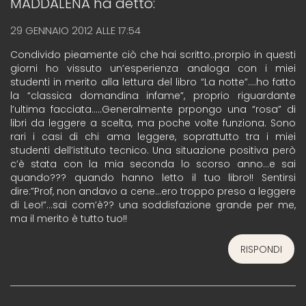
MADDALENA
ha detto:
29 GENNAIO 2012 ALLE 17:54
Condivido pieamente ciò che hai scritto..prorpio in questi
giorni ho vissuto un’esperienza analoga con i miei
studenti in merito alla lettura del libro “La notte”….ho fatto
la “classica domandina infame”, proprio riguardante
l’ultima facciata…..Generalmente prpongo una “rosa” di
libri da leggere a scelta, ma poche volte funziona. Sono
rari i casi di chi ama leggere, soprattutto tra i miei
studenti dell’istituto tecnico. Una situazione positiva però
c’è stata con la mia seconda lo scorso anno…e sai
quando??? quando hanno letto il tuo libro!! Sentirsi
dire:”Prof, non andavo a cene…ero troppo preso a leggere
di Leo!”…sai com’è?? una soddisfazione grande per me,
ma il merito è tutto tuo!!
RISPONDI