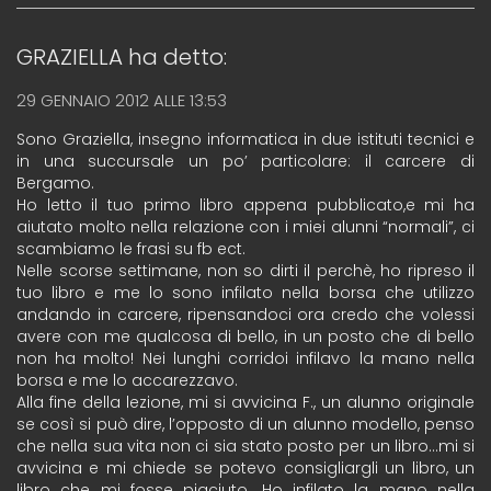
GRAZIELLA
ha detto:
29 GENNAIO 2012 ALLE 13:53
Sono Graziella, insegno informatica in due istituti tecnici e
in una succursale un po’ particolare: il carcere di
Bergamo.
Ho letto il tuo primo libro appena pubblicato,e mi ha
aiutato molto nella relazione con i miei alunni “normali”, ci
scambiamo le frasi su fb ect.
Nelle scorse settimane, non so dirti il perchè, ho ripreso il
tuo libro e me lo sono infilato nella borsa che utilizzo
andando in carcere, ripensandoci ora credo che volessi
avere con me qualcosa di bello, in un posto che di bello
non ha molto! Nei lunghi corridoi infilavo la mano nella
borsa e me lo accarezzavo.
Alla fine della lezione, mi si avvicina F., un alunno originale
se così si può dire, l’opposto di un alunno modello, penso
che nella sua vita non ci sia stato posto per un libro…mi si
avvicina e mi chiede se potevo consigliargli un libro, un
libro che mi fosse piaciuto. Ho infilato la mano nella