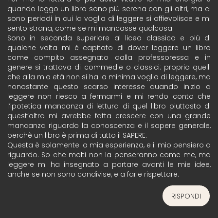
quando leggo un libro sono più serena con gli altri, ma ci
sono periodi in cui la voglia di leggere si affievolisce e mi
sento strana, come se mi mancasse qualcosa.
Sono in seconda superiore al liceo classico e più di
qualche volta mi è capitato di dover leggere un libro
come compito assegnato dalla professoressa e in
genere si trattava di commedie o classici: proprio quelli
che alla mia età non si ha la minima voglia di leggere, ma
nonostante questo scarso interesse quando inizio a
leggere non riesco a fermarmi e mi rendo conto che
l’ipotetica mancanza di lettura di quel libro piuttosto di
quest’altro mi avrebbe fatta crescere con una grande
mancanza riguardo la conoscenza e il sapere generale,
perchè un libro è prima di tutto il SAPERE.
Questa è solamente la mia esperienza, e il mio pensiero a
riguardo. So che molti non la penseranno come me, ma
leggere mi ha insegnato a portare avanti le mie idee,
anche se non sono condivise, e a farle rispettare.
RISPONDI