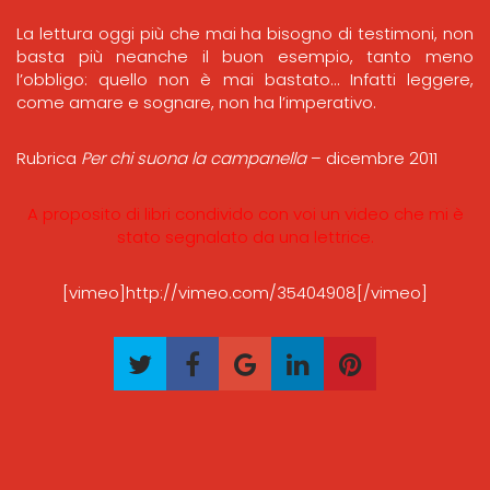
La lettura oggi più che mai ha bisogno di testimoni, non
basta più neanche il buon esempio, tanto meno
l’obbligo: quello non è mai bastato… Infatti leggere,
come amare e sognare, non ha l’imperativo.
Rubrica
Per chi suona la campanella
– dicembre 2011
A proposito di libri condivido con voi un video che mi è
stato segnalato da una lettrice.
[vimeo]http://vimeo.com/35404908[/vimeo]