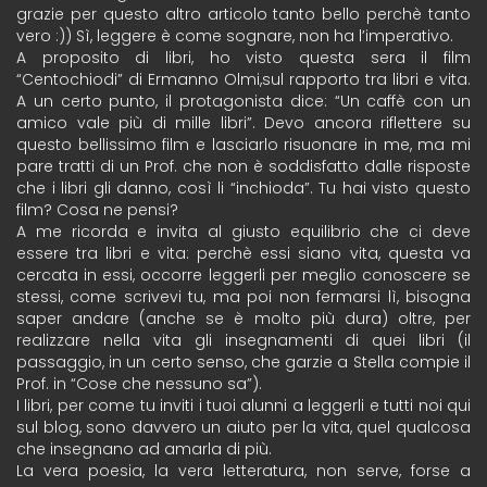
grazie per questo altro articolo tanto bello perchè tanto
vero :)) Sì, leggere è come sognare, non ha l’imperativo.
A proposito di libri, ho visto questa sera il film
“Centochiodi” di Ermanno Olmi,sul rapporto tra libri e vita.
A un certo punto, il protagonista dice: “Un caffè con un
amico vale più di mille libri”. Devo ancora riflettere su
questo bellissimo film e lasciarlo risuonare in me, ma mi
pare tratti di un Prof. che non è soddisfatto dalle risposte
che i libri gli danno, così li “inchioda”. Tu hai visto questo
film? Cosa ne pensi?
A me ricorda e invita al giusto equilibrio che ci deve
essere tra libri e vita: perchè essi siano vita, questa va
cercata in essi, occorre leggerli per meglio conoscere se
stessi, come scrivevi tu, ma poi non fermarsi lì, bisogna
saper andare (anche se è molto più dura) oltre, per
realizzare nella vita gli insegnamenti di quei libri (il
passaggio, in un certo senso, che garzie a Stella compie il
Prof. in “Cose che nessuno sa”).
I libri, per come tu inviti i tuoi alunni a leggerli e tutti noi qui
sul blog, sono davvero un aiuto per la vita, quel qualcosa
che insegnano ad amarla di più.
La vera poesia, la vera letteratura, non serve, forse a