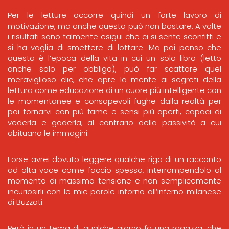
Per le letture occorre quindi un forte lavoro di
motivazione, ma anche questo può non bastare. A volte
i risultati sono talmente esigui che ci si sente sconfitti e
si ha voglia di smettere di lottare. Ma poi penso che
questa è l’epoca della vita in cui un solo libro (letto
anche solo per obbligo), può far scattare quel
meraviglioso clic, che apre la mente ai segreti della
lettura come educazione di un cuore più intelligente con
le momentanee e consapevoli fughe dalla realtà per
poi tornarvi con più fame e sensi più aperti, capaci di
vederla e goderla, al contrario della passività a cui
abituano le immagini.
Forse avrei dovuto leggere qualche riga di un racconto
ad alta voce come faccio spesso, interrompendolo al
momento di massima tensione e non semplicemente
incuriosirli con le mie parole intorno all’inferno milanese
di Buzzati.
Però in un tema di qualche giorno fa una ragazza, che