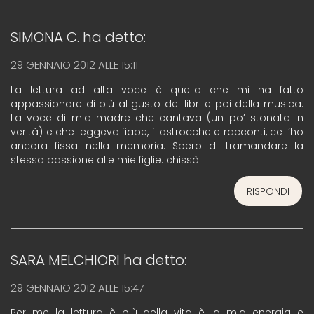
SIMONA C.
ha detto:
29 GENNAIO 2012 ALLE 15:11
La lettura ad alta voce è quella che mi ha fatto
appassionare di più al gusto dei libri e poi della musica.
La voce di mia madre che cantava (un po’ stonata in
verità) e che leggeva fiabe, filastrocche e racconti, ce l’ho
ancora fissa nella memoria. Spero di tramandare la
stessa passione alle mie figlie: chissà!
RISPONDI
SARA MELCHIORI
ha detto:
29 GENNAIO 2012 ALLE 15:47
Per me la lettura è più della vita…è la mia energia e