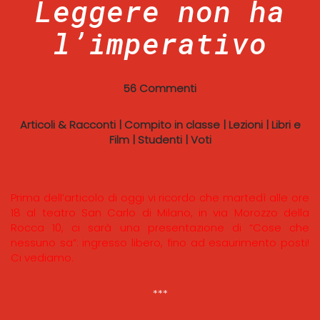
Leggere non ha
l’imperativo
56 Commenti
Articoli & Racconti
|
Compito in classe
|
Lezioni
|
Libri e
Film
|
Studenti
|
Voti
Prima dell’articolo di oggi vi ricordo che martedì alle ore
18 al teatro San Carlo di Milano, in via Morozzo della
Rocca 10, ci sarà una presentazione di “Cose che
nessuno sa”: ingresso libero, fino ad esaurimento posti!
Ci vediamo.
***