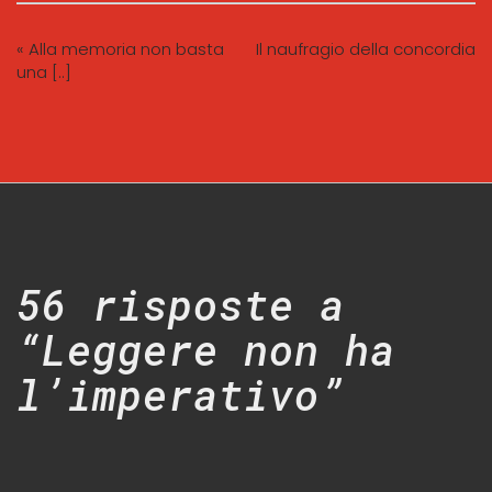
« Alla memoria non basta
Il naufragio della concordia
una [..]
56 risposte a
“Leggere non ha
l’imperativo”