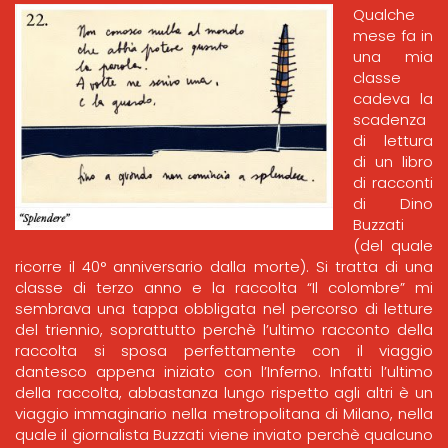
Qualche
mese fa in
una mia
classe
cadeva la
scadenza
di lettura
di un libro
di racconti
di Dino
Buzzati
(del quale
ricorre il 40° anniversario dalla morte). Si tratta di una
classe di terzo anno e la raccolta “Il colombre” mi
sembrava una tappa obbligata nel percorso di letture
del triennio, soprattutto perchè l’ultimo racconto della
raccolta si sposa perfettamente con il viaggio
dantesco appena iniziato con l’Inferno. Infatti l’ultimo
della raccolta, abbastanza lungo rispetto agli altri è un
viaggio immaginario nella metropolitana di Milano, nella
quale il giornalista Buzzati viene inviato perchè qualcuno