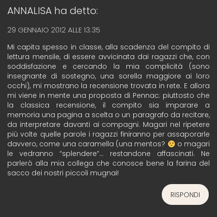
ANNALISA
ha detto:
29 GENNAIO 2012 ALLE 13:35
Mi capita spesso in classe, alla scadenza del compito di
lettura mensile, di essere avvicinata dai ragazzi che, con
soddisfazione e cercando la mia complicità (sono
insegnante di sostegno, una sorella maggiore ai loro
occhi), mi mostrano la recensione trovata in rete. E allora
mi viene in mente una proposta di Pennac: piuttosto che
la classica recensione, il compito sia imparare a
memoria una pagina a scelta o un paragrafo da recitare,
da interpretare davanti ai compagni. Magari nel ripetere
più volte quelle parole i ragazzi finiranno per assaporarle
davvero, come una caramella (una mentos?
o magari
le vedranno “splendere”… restandone affascinati. Ne
parlerò alla mia collega che conosce bene la farina del
sacco dei nostri piccoli mugnai!
RISPONDI