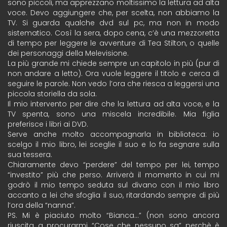
sono piccoli, ma apprezzano moltissimo la lettura ad alta
voce. Devo aggiungere che, per scelta, non abbiamo la
TV. Si guarda qualche dvd sul pc, ma non in modo
sistematico. Così la sera, dopo cena, c’è una mezzoretta
di tempo per leggere le avventure di Tea Stilton, o quelle
dei personaggi della Melevisione.
La più grande mi chiede sempre un capitolo in più (pur di
non andare a letto). Ora vuole leggere il titolo e cerca di
seguire le parole. Non vedo l’ora che riesca a leggersi una
piccola storiella da sola.
Il mio intervento per dire che la lettura ad alta voce, e la
TV spenta, sono una miscela incredibile. Mia figlia
preferisce i libri ai DVD.
Serve anche molto accompagnarla in biblioteca: io
scelgo il mio libro, lei sceglie il suo e lo fa segnare sulla
sua tessera.
Chiaramente devo “perdere” del tempo per lei, tempo
“investito” più che perso. Arriverà il momento in cui mi
godrò il mio tempo seduta sul divano con il mio libro
accanto a lei che sfoglia il suo, ritardando sempre di più
l’ora della “nanna”.
PS. Mi è piaciuto molto “Bianca…” (non sono ancora
riuscita a procurarmi “Cose che nessuno sa” perchè è