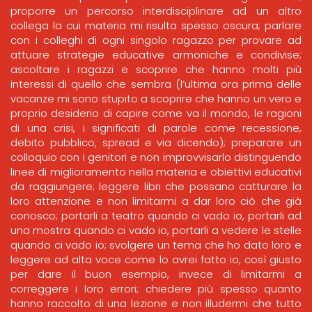
proporre un percorso interdisciplinare ad un altro
collega la cui materia mi risulta spesso oscura; parlare
con i colleghi di ogni singolo ragazzo per provare ad
attuare strategie educative armoniche e condivise;
ascoltare i ragazzi e scoprire che hanno molti più
interessi di quello che sembra (l’ultima ora prima delle
vacanze mi sono stupito a scoprire che hanno un vero e
proprio desiderio di capire come va il mondo, le ragioni
di una crisi, i significati di parole come recessione,
debito pubblico, spread e via dicendo); preparare un
colloquio con i genitori e non improvvisarlo distinguendo
linee di miglioramento nella materia e obiettivi educativi
da raggiungere; leggere libri che possano catturare la
loro attenzione e non limitarmi a dar loro ciò che già
conosco; portarli a teatro quando ci vado io, portarli ad
una mostra quando ci vado io, portarli a vedere le stelle
quando ci vado io; svolgere un tema che ho dato loro e
leggere ad alta voce come lo avrei fatto io, così giusto
per dare il buon esempio, invece di limitarmi a
correggere i loro errori; chiedere più spesso quanto
hanno raccolto di una lezione e non illudermi che tutto