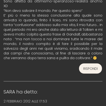
Sono affetta da ottimismo-speranzoso-realista anch’io
XD
“Non devo salvare il mondo. Per questo spero”
E’ più o meno la stessa conclusione alla quale sono
arrivata io quando, finito il liceo, mi sono ritrovata con
tanta “confusione” addosso sulla mia vita, il mio futuro… In
quel periodo mi ero anche data alla lettura di Tolkien e mi
aveva molto colpita questa frase di Gandalf, abbastanza
nota : “ma non tocca a noi dominare tutte le maree del
mondo; il nostro compito è di fare il possibile per la
salvezza degli anni nei quali viviamo, sradicando il male
dai campi che conosciamo, al fine di lasciare a coloro
che verranno dopo terra sana e pulita da coltivare.”
RISPONDI
SARA
ha detto:
2 FEBBRAIO 2012 ALLE 17:53