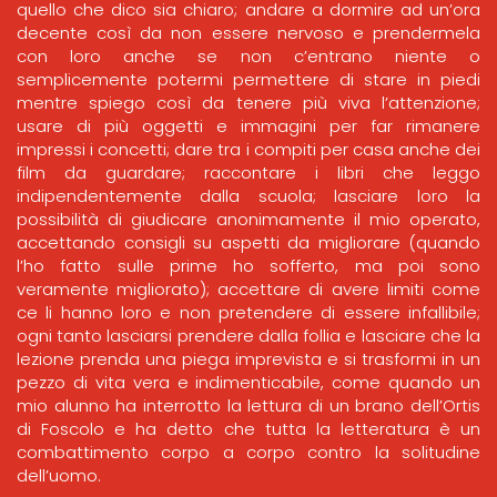
quello che dico sia chiaro; andare a dormire ad un’ora
decente così da non essere nervoso e prendermela
con loro anche se non c’entrano niente o
semplicemente potermi permettere di stare in piedi
mentre spiego così da tenere più viva l’attenzione;
usare di più oggetti e immagini per far rimanere
impressi i concetti; dare tra i compiti per casa anche dei
film da guardare; raccontare i libri che leggo
indipendentemente dalla scuola; lasciare loro la
possibilità di giudicare anonimamente il mio operato,
accettando consigli su aspetti da migliorare (quando
l’ho fatto sulle prime ho sofferto, ma poi sono
veramente migliorato); accettare di avere limiti come
ce li hanno loro e non pretendere di essere infallibile;
ogni tanto lasciarsi prendere dalla follia e lasciare che la
lezione prenda una piega imprevista e si trasformi in un
pezzo di vita vera e indimenticabile, come quando un
mio alunno ha interrotto la lettura di un brano dell’Ortis
di Foscolo e ha detto che tutta la letteratura è un
combattimento corpo a corpo contro la solitudine
dell’uomo.