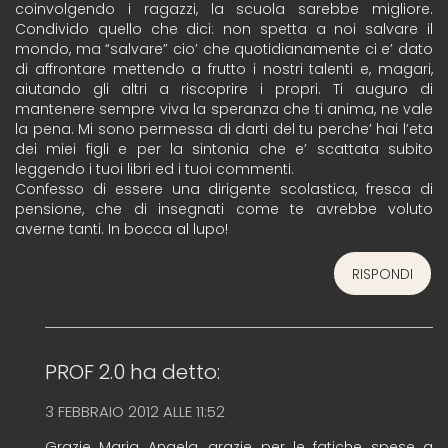
coinvolgendo i ragazzi, la scuola sarebbe migliore.
Condivido quello che dici: non spetta a noi salvare il
mondo, ma “salvare” cio’ che quotidianamente ci e’ dato
di affrontare mettendo a frutto i nostri talenti e, magari,
aiutando gli altri a riscoprire i propri. Ti auguro di
mantenere sempre viva la speranza che ti anima, ne vale
la pena. Mi sono permessa di darti del tu perche’ hai l’eta
dei miei figli e per la sintonia che e’ scattata subito
leggendo i tuoi libri ed i tuoi commenti.
Confesso di essere una dirigente scolastica, fresca di
pensione, che di insegnati come te avrebbe voluto
averne tanti. In bocca al lupo!
RISPONDI
PROF 2.0
ha detto:
3 FEBBRAIO 2012 ALLE 11:52
Grazie Maria Angela, grazie per le fatiche spese a