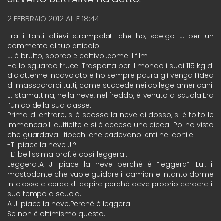
2 FEBBRAIO 2012 ALLE 18:44
Tra i tanti allievi strampalati che ho, scelgo J. per un
commento al tuo articolo.
J. è brutto, sporco e cattivo..come il film.
Ha lo sguardo truce. Trasporta per il mondo i suoi 115 kg di
diciottenne incavolato e ho sempre paura gli venga l’idea
di massacrarci tutti, come succede nei college americani.
J. stamattina, nella neve, nel freddo, è venuto a scuola.Era
l’unico della sua classe.
Prima di entrare, si è scosso la neve di dosso, si è tolto le
immancabili cuffiette e si è acceso una cicca. Poi ho visto
che guardava i fiocchi che cadevano lenti nel cortile.
-Ti piace la neve J.?
-E’ bellissima prof..è così leggera..
Leggera..A J. piace la neve perchè è “leggera”. Lui, il
mastodonte che vuole guidare il camion e intanto dorme
in classe e cerca di capire perchè deve proprio perdere il
suo tempo a scuola.
A J. piace la neve.Perchè è leggera.
Se non è ottimismo questo..