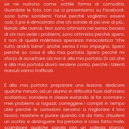
se ne nutrono come sottile forma di comodità.
Guardate le foto con cui ci presentiamo su Facebook:
sono tutte sorridenti. Forse perché vogliamo essere
così. E poi è dimostrato che chi sorride di più vive di più…
Bando alle ciance. Non sono ottimista nel senso becero
di chi non vede i problemi, sono ottimista perché spero.
E non di quella malintesa speranza miracolistica “che
tutto andrà bene”, anche senza il mio impegno. Spero
perché so cosa è alla mia portata. Spero perché mi
sforzo di accettare ciò non è alla mia portata. Di ciò che
è alla mia portata dovrò rendere conto, perché i talenti
ricevuti vanno trafficati.
È alla mia portata: preparare una lezione; dedicare
qualche minuto ad un alunno in difficoltà fuori dall’orario
scolastico; sorridere in classe evitando di far scontare i
miei problemi ai ragazzi; correggere i compiti in tempo
utile perché le correzioni servano a migliorare il loro
lavoro; resistere e punire quando c’è da farlo; chiudere
un occhio e distinguere tra persona e cosa fatta male;
scambiare qualche parola con un collega stanco;