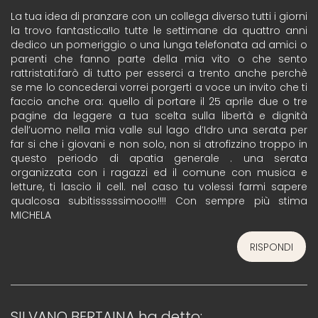
La tua idea di pranzare con un collega diverso tutti i giorni
la trovo fantastica!Io tutte le settimane da quattro anni
dedico un pomeriggio o una lunga telefonata ad amici o
parenti che fanno parte della mia vito o che sento
rattristati:farò di tutto per esserci a trento anche perchè
se me lo concederai vorrei porgerti a voce un invito che ti
faccio anche ora: quello di portare il 25 aprile due o tre
pagine da leggere a tua scelta sulla libertà e dignità
dell’uomo nella mia valle sul lago d’Idro una serata per
far si che i giovani e non solo, non si atrofizzino troppo in
questo periodo di apatia generale . una serata
organizzata con i ragazzi ed il comune con musica e
letture, ti lascio il cell. nel caso tu volessi farmi sapere
qualcosa subitisssssimooo!!!! Con sempre più stima
MICHELA
RISPONDI
SILVANO BERTAINA
ha detto: