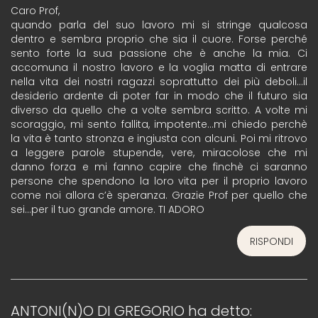
Caro Prof,
quando parla del suo lavoro mi si stringe qualcosa
dentro e sembra proprio che sia il cuore. Forse perché
sento forte la sua passione che è anche la mia. Ci
accomuna il nostro lavoro e la voglia matta di entrare
nella vita dei nostri ragazzi soprattutto dei più deboli…il
desiderio ardente di poter far in modo che il futuro sia
diverso da quello che a volte sembra scritto. A volte mi
scoraggio, mi sento fallita, impotente…mi chiedo perchè
la vita è tanto stronza e ingiusta con alcuni. Poi mi ritrovo
a leggere parole stupende, vere, miracolose che mi
danno forza e mi fanno capire che finchè ci saranno
persone che spendono la loro vita per il proprio lavoro
come noi allora c’è speranza. Grazie Prof per quello che
sei…per il tuo grande amore. TI ADORO
RISPONDI
ANTONI(N)O DI GREGORIO
ha detto: