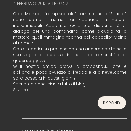
4 FEBBRAIO 2012 ALLE 07:27
Cara Monica, i “rompiscatole” come te, nella “Scuola”,
sono come i numeri di Fibonacci in natura:
indispensabili. Approfitto della tua disponibilità al
dialogo per una domandina: come diavolo fai a
mettere quell’immagine “donna col cappello” vicino
al nome?
Con simpatia..un prof che non ha ancora capito se la
sua voglia di ridere sia indice di poca serietà o di
quasi saggezza.
W il nostro amico prof2.0!..a proposito..lui che è
siciliano e poco avvezzo al freddo e alla neve..come
se la passerà in questi giorni?
Speriamo bene..ciao a tutto il blog
Silvano
RISPONDI