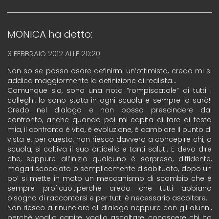
MONICA
ha detto:
3 FEBBRAIO 2012 ALLE 20:20
Non so se posso osare definirmi un’ottimista, credo mi si
addica maggiormente la definizione di realista…
Comunque sia, sono una nota “rompiscatole” di tutti i
colleghi, lo sono stata in ogni scuola e sempre lo sarò!!
Credo nel dialogo e non posso prescindere dal
confronto, anche quando poi mi capita di fare di testa
mia, il confronto è vita, è evoluzione, è cambiare il punto di
vista e, per questo, non riesco davvero a concepire chi, a
scuola, si coltiva il suo orticello e tanti saluti. E devo dire
che, seppure all’inizio qualcuno è sorpreso, diffidente,
magari scocciato o semplicemente disabituato, dopo un
po’ si mette in moto un meccanismo di scambio che è
sempre proficuo…perchè credo che tutti abbiano
bisogno di raccontarsi e per tutti è necessario ascoltare.
Non riesco a rinunciare al dialogo neppure con gli alunni,
perchè voglio capire, voglio ascoltare, conoscere chi ho