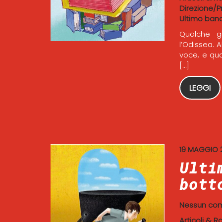
Direzione/P
Ultimo ban
Qualche g
l’Odissea. 
voce, e qua
[…]
LEGGI
19 MAGGIO 
Ulti
bott
Nessun co
Articoli & R