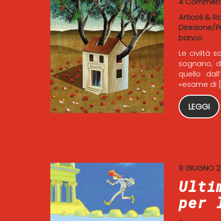
4 Comment
Articoli & R
Direzione/P
banco
Le civiltà 
sognano, dis
quello dall
«esame di [
LEGGI
9 GIUGNO 
Ulti
per 