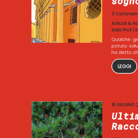
sogn
3 Comment
Articoli & R
Sala Prof
|
S
Qualche gi
potuto sal
ha detto ch
LEGGI
16 GIUGNO 
Ulti
Racc