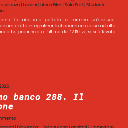
residenza
|
Lezioni
|
Libri e Film
|
Sala Prof
|
Studenti
|
co
iorno fa abbiamo portato a termine un’odissea:
Abbiamo letto integralmente il poema in classe ad alta
ndo ho pronunciato l’ultimo dei 12.110 versi si è levato
2026
mo banco 288. Il
one
mmento
acconti
|
Biblioteca
|
Colloqui con i genitori
|
Compito in