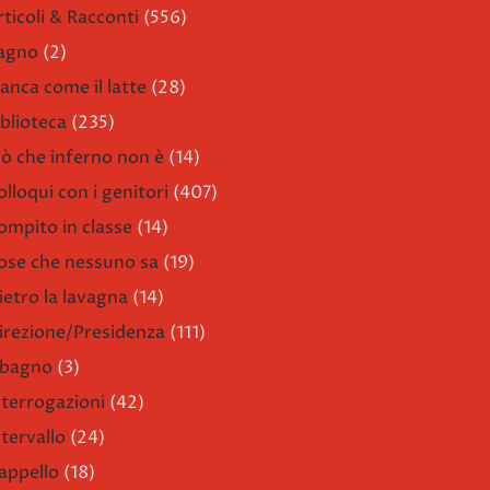
rticoli & Racconti
(556)
agno
(2)
ianca come il latte
(28)
iblioteca
(235)
iò che inferno non è
(14)
olloqui con i genitori
(407)
ompito in classe
(14)
ose che nessuno sa
(19)
ietro la lavagna
(14)
irezione/Presidenza
(111)
l bagno
(3)
nterrogazioni
(42)
ntervallo
(24)
'appello
(18)