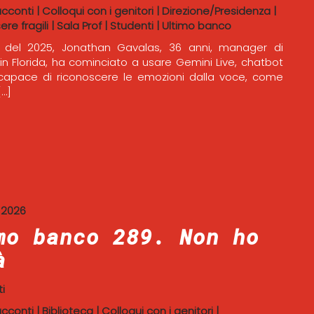
acconti
|
Colloqui con i genitori
|
Direzione/Presidenza
|
ere fragili
|
Sala Prof
|
Studenti
|
Ultimo banco
o del 2025, Jonathan Gavalas, 36 anni, manager di
in Florida, ha cominciato a usare Gemini Live, chatbot
capace di riconoscere le emozioni dalla voce, come
[…]
 2026
mo banco 289. Non ho
à
i
acconti
|
Biblioteca
|
Colloqui con i genitori
|