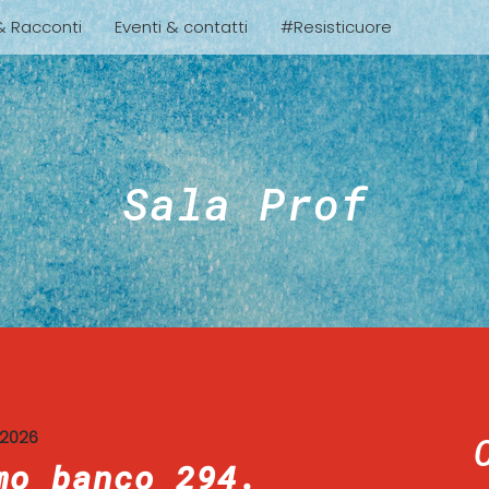
 & Racconti
Eventi & contatti
#Resisticuore
Sala Prof
 2026
mo banco 294.