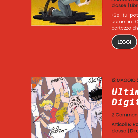
classe
|
Libr
«Se tu pot
uomo in Ci
certezza ch
LEGGI
12 MAGGIO 
Ulti
Digi
2 Comment
Articoli & R
classe
|
Dir