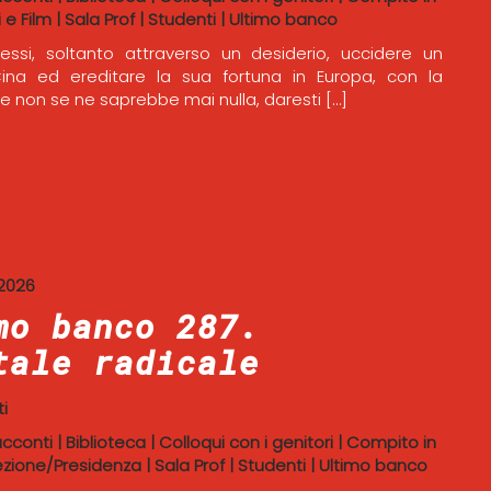
i e Film
|
Sala Prof
|
Studenti
|
Ultimo banco
essi, soltanto attraverso un desiderio, uccidere un
na ed ereditare la sua fortuna in Europa, con la
e non se ne saprebbe mai nulla, daresti […]
2026
mo banco 287.
tale radicale
i
acconti
|
Biblioteca
|
Colloqui con i genitori
|
Compito in
ezione/Presidenza
|
Sala Prof
|
Studenti
|
Ultimo banco