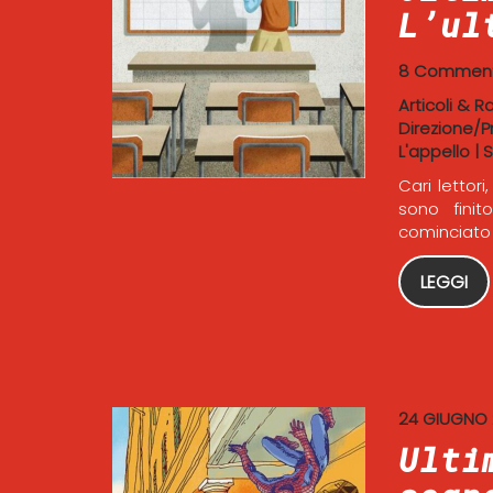
L’ul
8 Comment
Articoli & R
Direzione/P
L'appello
|
S
Cari lettor
sono finit
cominciato 
LEGGI
24 GIUGNO
Ulti