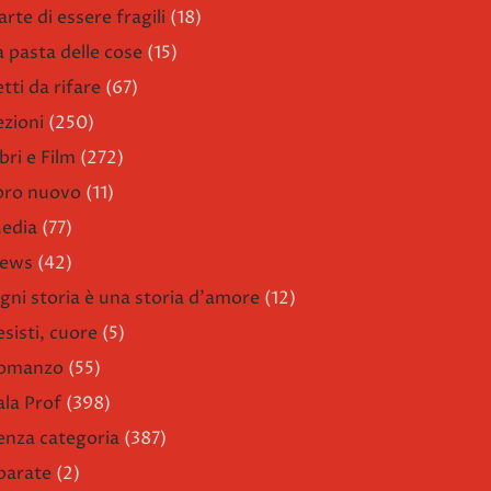
arte di essere fragili
(18)
a pasta delle cose
(15)
etti da rifare
(67)
ezioni
(250)
bri e Film
(272)
ibro nuovo
(11)
edia
(77)
ews
(42)
gni storia è una storia d'amore
(12)
esisti, cuore
(5)
omanzo
(55)
ala Prof
(398)
enza categoria
(387)
parate
(2)