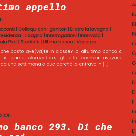
timo appello
A
B
i
B
acconti
|
Colloqui con i genitori
|
Dietro la lavagna
|
B
residenza
|
Il bagno
|
Interrogazioni
|
Intervallo
|
ala Prof
|
Studenti
|
Ultimo banco
|
Vacanze
C
i, che posto ave(va)te in classe? Io, all’ultimo banco ci
C
o in prima elementare, gli altri bambini avevano
C
da una settimana o due perché io entravo in […]
C
D
D
I
I
 2026
I
mo banco 293. Di che
L