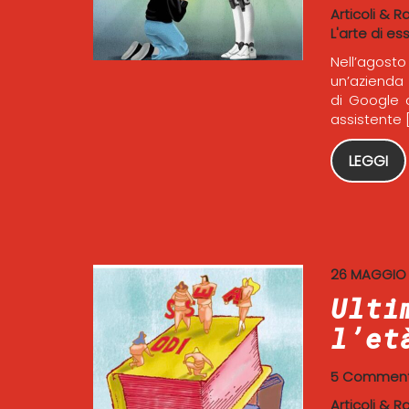
Articoli & R
L'arte di ess
Nell’agost
un’azienda 
di Google 
assistente 
LEGGI
26 MAGGIO
Ulti
l’et
5 Comment
Articoli & R