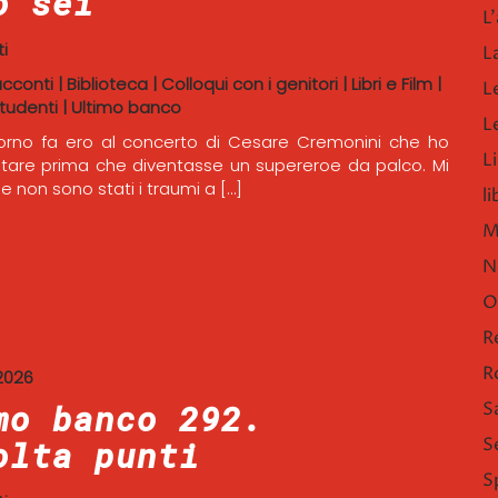
o sei
L'
i
L
acconti
|
Biblioteca
|
Colloqui con i genitori
|
Libri e Film
|
L
tudenti
|
Ultimo banco
L
orno fa ero al concerto di Cesare Cremonini che ho
Li
utare prima che diventasse un supereroe da palco. Mi
e non sono stati i traumi a […]
l
M
N
O
R
R
2026
mo banco 292.
S
S
olta punti
S