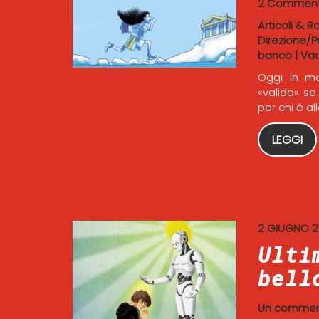
2 Comment
Articoli & R
Direzione/P
banco
|
Va
Oggi in mo
«valido» se
per chi è al
LEGGI
2 GIUGNO 
Ulti
bell
Un comme