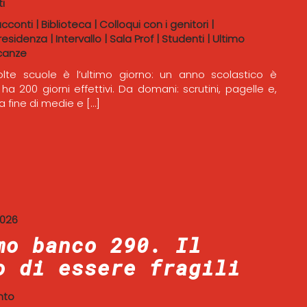
i
acconti
|
Biblioteca
|
Colloqui con i genitori
|
residenza
|
Intervallo
|
Sala Prof
|
Studenti
|
Ultimo
canze
lte scuole è l’ultimo giorno: un anno scolastico è
 ha 200 giorni effettivi. Da domani: scrutini, pagelle e,
la fine di medie e […]
2026
mo banco 290. Il
o di essere fragili
nto