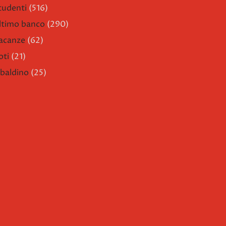
tudenti
(516)
ltimo banco
(290)
acanze
(62)
oti
(21)
ibaldino
(25)