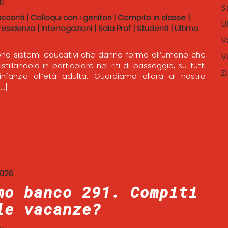
i
S
acconti
|
Colloqui con i genitori
|
Compito in classe
|
U
residenza
|
Interrogazioni
|
Sala Prof
|
Studenti
|
Ultimo
V
sono sistemi educativi che danno forma all’umano che
V
tillandola in particolare nei riti di passaggio, su tutti
Z
’infanzia all’età adulta. Guardiamo allora al nostro
…]
2026
mo banco 291. Compiti
le vacanze?