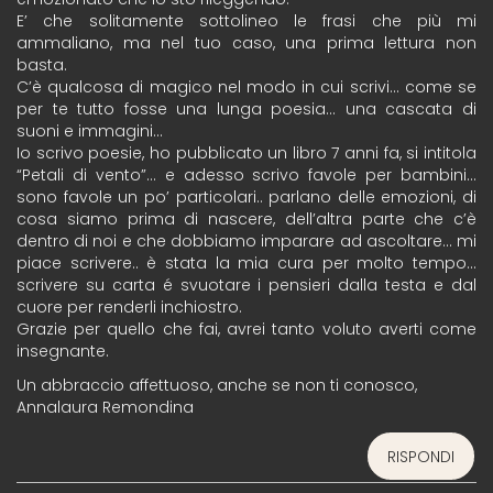
E’ che solitamente sottolineo le frasi che più mi
ammaliano, ma nel tuo caso, una prima lettura non
basta.
C’è qualcosa di magico nel modo in cui scrivi… come se
per te tutto fosse una lunga poesia… una cascata di
suoni e immagini…
Io scrivo poesie, ho pubblicato un libro 7 anni fa, si intitola
“Petali di vento”… e adesso scrivo favole per bambini…
sono favole un po’ particolari.. parlano delle emozioni, di
cosa siamo prima di nascere, dell’altra parte che c’è
dentro di noi e che dobbiamo imparare ad ascoltare… mi
piace scrivere.. è stata la mia cura per molto tempo…
scrivere su carta é svuotare i pensieri dalla testa e dal
cuore per renderli inchiostro.
Grazie per quello che fai, avrei tanto voluto averti come
insegnante.
Un abbraccio affettuoso, anche se non ti conosco,
Annalaura Remondina
RISPONDI