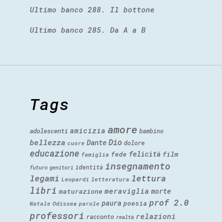
Ultimo banco 288. Il bottone
Ultimo banco 285. Da A a B
Tags
amore
amicizia
adolescenti
bambino
Dio
bellezza
Dante
dolore
cuore
educazione
felicità
fede
film
famiglia
insegnamento
identità
futuro
genitori
legami
lettura
Leopardi
letteratura
libri
meraviglia
morte
maturazione
prof 2.0
paura
poesia
Natale
Odissea
parole
professori
relazioni
racconto
realtà