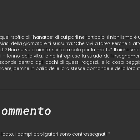
:
uel “soffio di Thanatos” di cui parli nell’articolo. Il nichilismo
si della giornata e ti sussurra: “Che vivi a fare? Perché ti att
tti? Non serve a niente, sei fatta solo per la morte”. Il nichilismo 
ti – fanno della vita. Io ho intrapreso la strada dell’insegnam
nasconde dentro agli occhi di questi ragazzi.. e la cosa peggi
dere, perché in balìa delle loro stesse domande e della loro 
commento
licato.
I campi obbligatori sono contrassegnati
*