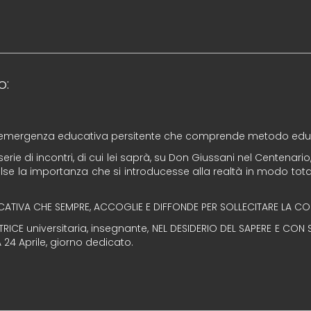
o:
 di emergenza educativa persitente che comprende metodo ed
rie di incontri, di cui lei saprà, su Don Giussani nel Centenario
se la importanza che si introducesse alla realtà in modo tota
CATIVA CHE SEMPRE, ACCOGLIE E DIFFONDE PER SOLLECITARE LA CO
TRICE universitaria, insegnante, NEL DESIDERIO DEL SAPERE E C
24 Aprile, giorno dedicato.