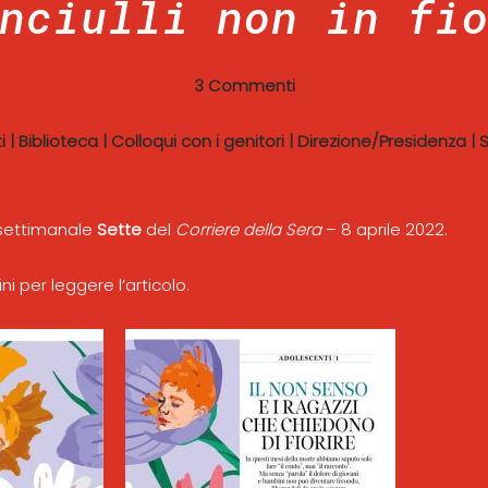
nciulli non in fi
3 Commenti
i
|
Biblioteca
|
Colloqui con i genitori
|
Direzione/Presidenza
|
S
settimanale
Sette
del
Corriere della Sera
– 8 aprile 2022.
i per leggere l’articolo.