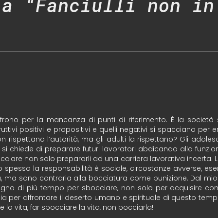
 a “Fanciulli non in
offrono per la mancanza di punti di riferimento. È la socie
vi positivi e propositivi e quelli negativi si spacciano per eroi
 rispettano l’autorità, ma gli adulti la rispettano? Gli adol
 si chiede di preparare futuri lavoratori abdicando alla funzi
are non solo prepararli ad una carriera lavorativa incerta. Li
 spesso la responsabilità è sociale, circostanze avverse, esemp
ra, ma sono contraria alla bocciatura come punizione. Dal mio 
sogno di più tempo per sbocciare, non solo per acquisire c
ia per affrontare il deserto umano e spirituale di questo tem
la vita, far sbocciare la vita, non bocciarla!