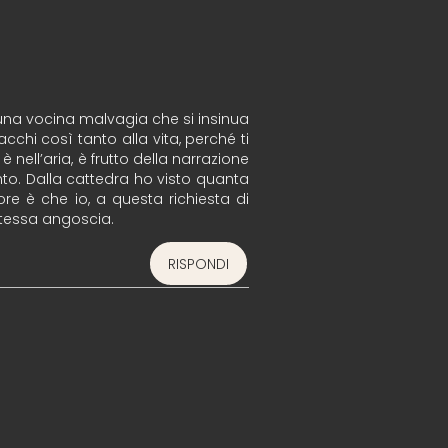
 è una vocina malvagia che si insinua
acchi così tanto alla vita, perché ti
è nell’aria, è frutto della narrazione
ento. Dalla cattedra ho visto quanta
ore è che io, a questa richiesta di
stessa angoscia.
RISPONDI