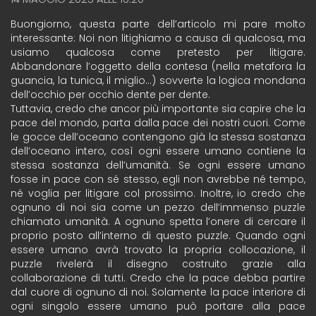
Buongiorno, questa parte dell’articolo mi pare molto
interessante: Noi non litighiamo a causa di qualcosa, ma
usiamo qualcosa come pretesto per litigare.
Abbandonare l’oggetto della contesa (nella metafora la
guancia, la tunica, il miglio…) sovverte la logica mondana
dell’occhio per occhio dente per dente.
Tuttavia, credo che ancor più importante sia capire che la
pace del mondo, parta dalla pace dei nostri cuori. Come
le gocce dell’oceano contengono già la stessa sostanza
dell’oceano intero, così ogni essere umano contiene la
stessa sostanza dell’umanità. Se ogni essere umano
fosse in pace con sé stesso, egli non avrebbe né tempo,
né voglia per litigare col prossimo. Inoltre, io credo che
ognuno di noi sia come un pezzo dell’immenso puzzle
chiamato umanità. A ognuno spetta l’onere di cercare il
proprio posto all’interno di questo puzzle. Quando ogni
essere umano avrà trovato la propria collocazione, il
puzzle rivelerà il disegno costruito grazie alla
collaborazione di tutti. Credo che la pace debba partire
dal cuore di ognuno di noi. Solamente la pace interiore di
ogni singolo essere umano può portare alla pace