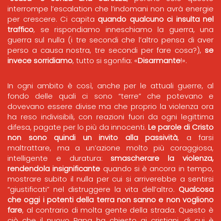
interrompe l’escalation che l’indomani non avrà energie
per crescere. Ci capita
quando qualcuno ci insulta nel
traffico
, se rispondiamo inneschiamo la guerra, una
guerra sul nulla (i tre secondi che l’altro pensa di aver
perso a causa nostra, tre secondi per fare cosa?),
se
invece sorridiamo
, tutto si sgonfia: «
Disarmante
!».
In ogni ambito è così, anche per le attuali guerre, al
fondo delle quali ci sono “terre” che potevano e
dovevano essere divise ma che proprio la violenza ora
ha reso indivisibili, con reazioni fuori da ogni legittima
difesa, pagate per lo più da innocenti.
Le parole di Cristo
non sono quindi un invito alla passività
, a farsi
maltrattare, ma a un’azione molto più coraggiosa,
intelligente e duratura:
smascherare la violenza,
rendendola insignificante
quando si è ancora in tempo,
mostrare subito il nulla per cui si arriverebbe a sentirsi
“giustificati” nel distruggere la vita dell’altro.
Qualcosa
che oggi i potenti della terra non sanno e non vogliono
fare
, al contrario di molta gente della strada. Questo è
ciò che il nuovo Papa ha chiesto ai cristiani, di cui è