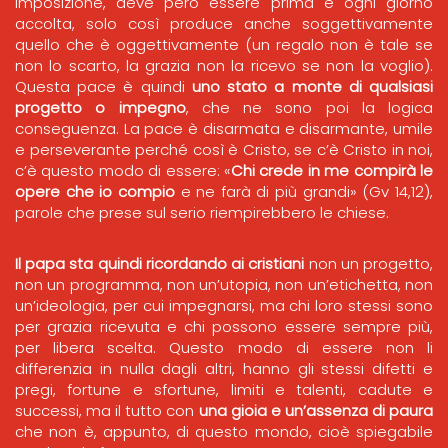
imposizione, deve però essere prima e ogni giorno
accolta, solo così produce anche soggettivamente
quello che è oggettivamente (un regalo non è tale se
non lo scarto, la grazia non la ricevo se non la voglio).
Questa pace è quindi
uno stato a monte di qualsiasi
progetto o impegno
, che ne sono poi la logica
conseguenza. La pace è disarmata e disarmante, umile
e perseverante perché così è Cristo, se c’è Cristo in noi,
c’è questo modo di essere: «
Chi crede in me compirà le
opere che io compio
e ne farà di più grandi» (Gv 14,12),
parole che prese sul serio riempirebbero le chiese.
Il papa sta quindi ricordando ai cristiani
non un progetto,
non un programma, non un’utopia, non un’etichetta, non
un’ideologia, per cui impegnarsi, ma chi loro stessi sono
per grazia ricevuta e chi possono essere sempre più,
per libera scelta. Questo modo di essere non li
differenzia in nulla dagli altri, hanno gli stessi difetti e
pregi, fortune e sfortune, limiti e talenti, cadute e
successi, ma il tutto con
una gioia e un’assenza di paura
che non è, appunto, di questo mondo, cioè spiegabile