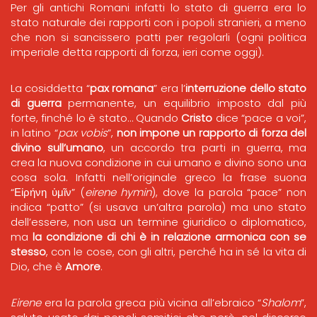
Per gli antichi Romani infatti lo stato di guerra era lo
stato naturale dei rapporti con i popoli stranieri, a meno
che non si sancissero patti per regolarli (ogni politica
imperiale detta rapporti di forza, ieri come oggi).
La cosiddetta “
pax romana
” era l’
interruzione dello stato
di guerra
permanente, un equilibrio imposto dal più
forte, finché lo è stato… Quando
Cristo
dice “pace a voi”,
in latino “
pax vobis
”,
non impone un rapporto di forza del
divino sull’umano
, un accordo tra parti in guerra, ma
crea la nuova condizione in cui umano e divino sono una
cosa sola. Infatti nell’originale greco la frase suona
“Εἰρήνη ὑμῖν” (
eirene hymin
), dove la parola “pace” non
indica “patto” (si usava un’altra parola) ma uno stato
dell’essere, non usa un termine giuridico o diplomatico,
ma
la condizione di chi è in relazione armonica con se
stesso
, con le cose, con gli altri, perché ha in sé la vita di
Dio, che è
Amore
.
Eirene
era la parola greca più vicina all’ebraico “
Shalom
”,