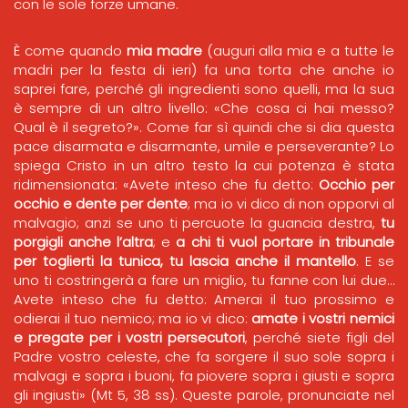
con le sole forze umane.
È come quando
mia madre
(auguri alla mia e a tutte le
madri per la festa di ieri) fa una torta che anche io
saprei fare, perché gli ingredienti sono quelli, ma la sua
è sempre di un altro livello: «Che cosa ci hai messo?
Qual è il segreto?». Come far sì quindi che si dia questa
pace disarmata e disarmante, umile e perseverante? Lo
spiega Cristo in un altro testo la cui potenza è stata
ridimensionata: «Avete inteso che fu detto:
Occhio per
occhio e dente per dente
; ma io vi dico di non opporvi al
malvagio; anzi se uno ti percuote la guancia destra,
tu
porgigli anche l’altra
; e
a chi ti vuol portare in tribunale
per toglierti la tunica, tu lascia anche il mantello
. E se
uno ti costringerà a fare un miglio, tu fanne con lui due…
Avete inteso che fu detto: Amerai il tuo prossimo e
odierai il tuo nemico; ma io vi dico:
amate i vostri nemici
e pregate per i vostri persecutori
, perché siete figli del
Padre vostro celeste, che fa sorgere il suo sole sopra i
malvagi e sopra i buoni, fa piovere sopra i giusti e sopra
gli ingiusti» (Mt 5, 38 ss). Queste parole, pronunciate nel