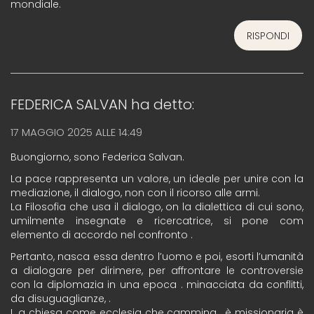
mondiale.
RISPONDI
FEDERICA SALVAN
ha detto:
17 MAGGIO 2025 ALLE 14:49
Buongiorno, sono Federica Salvan.
La pace rappresenta un valore, un ideale per unire con la
mediazione, il dialogo, non con il ricorso alle armi.
La Filosofia che usa il dialogo, on la dialettica di cui sono,
umilmente insegnate e ricercatrice, si pone com
elemento di accordo nel confronto .
Pertanto, nasca essa dentro l’uomo e poi, esorti l’umanità
a dialogare per dirimere, per affrontare le controversie
con la diplomazia in una epoca . minacciata da conflitti,
da disuguaglianze, .
L a chiesa come ecclesia che cammina , è missionaria è