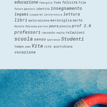
educazione
felicità
fede
film
famiglia
insegnamento
identità
futuro
genitori
legami
lettura
Leopardi
letteratura
libri
meraviglia
morte
maturazione
prof 2.0
paura
poesia
Natale
Odissea
parole
professori
relazioni
racconto
realtà
scuola
Studenti
senso
speranza
Vita
tempo
vita quotidiana
uomo
vocazione