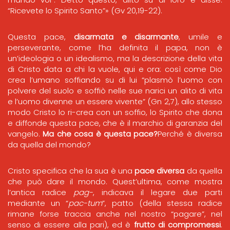
“Ricevete lo Spirito Santo”» (Gv 20,19-22).
Questa pace,
disarmata e disarmante
, umile e
perseverante, come l’ha definita il papa, non è
un’ideologia o un idealismo, ma la descrizione della vita
di Cristo data a chi la vuole, qui e ora: così come Dio
crea l’umano soffiando su di lui “plasmò l’uomo con
polvere del suolo e soffiò nelle sue narici un alito di vita
e l’uomo divenne un essere vivente” (Gn 2,7), allo stesso
modo Cristo lo ri-crea con un soffio, lo Spirito che dona
e diffonde questa pace, che è il marchio di garanzia del
vangelo.
Ma che cosa è questa pace?
Perché è diversa
da quella del mondo?
Cristo specifica che la sua è una
pace diversa
da quella
che può dare il mondo. Quest’ultima, come mostra
l’antica radice
pag-
, indicava il legare due parti
mediante un “
pac-tum
”, patto (della stessa radice
rimane forse traccia anche nel nostro “pagare”, nel
senso di essere alla pari), ed è
frutto di compromessi
.