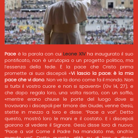
Pace
è la parola con cui
Leone XIV
ha inaugurato il suo
pontificato, non è un’utopia o un progetto politico, ma
l’essenza della fede. È la pace che Cristo prima
promette ai suoi discepoli «
Vi lascio la pace: è la mia
pace che vi dono
. Non ve la dono come fa il mondo. Non
si turbi il vostro cuore e non si spaventi» (Gv 14, 27); e
che dopo regala loro, una volta risorto, con un soffio,
«mentre erano chiuse le porte del luogo dove si
trovavano i discepoli per timore dei Giudei, venne Gesù,
stette in mezzo a loro e disse: “Pace a voi!”. Detto
questo, mostrò loro le mani e il costato. E i discepoli
gioirono al vedere il Signore. Gesù disse loro di nuovo:
“Pace a voi! Come il Padre ha mandato me, anch’io
mando voi”. Detto questo, alitò su di loro e disse: