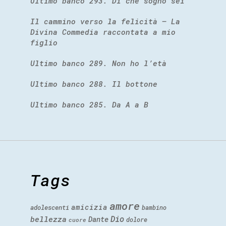
Ultimo banco 293. Di che sogno sei
Il cammino verso la felicità – La
Divina Commedia raccontata a mio
figlio
Ultimo banco 289. Non ho l’età
Ultimo banco 288. Il bottone
Ultimo banco 285. Da A a B
Tags
amore
amicizia
adolescenti
bambino
Dio
bellezza
Dante
dolore
cuore