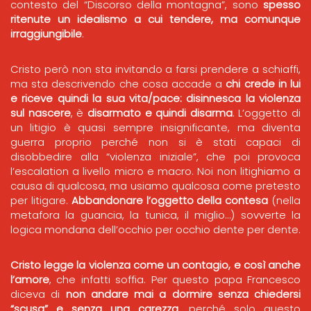
contesto del “Discorso della montagna”, sono
spesso
ritenute un idealismo a cui tendere, ma comunque
irraggiungibile
.
Cristo però non sta invitando a farsi prendere a schiaffi,
ma sta descrivendo che cosa accade a
chi crede in lui
e riceve quindi la sua vita/pace: disinnesca la violenza
sul nascere
, è
disarmato e quindi disarma
. L’oggetto di
un litigio è quasi sempre insignificante, ma diventa
guerra proprio perché non si è stati capaci di
disobbedire alla “violenza iniziale”, che poi provoca
l’escalation a livello micro e macro. Noi non litighiamo a
causa di qualcosa, ma usiamo qualcosa come pretesto
per litigare.
Abbandonare l’oggetto della contesa
(nella
metafora la guancia, la tunica, il miglio…) sovverte la
logica mondana dell’occhio per occhio dente per dente.
Cristo legge la violenza come un contagio, e così anche
l’amore
, che infatti soffia. Per questo papa Francesco
diceva di
non andare mai a dormire senza chiedersi
“scusa” e senza una carezza
, perché solo questo