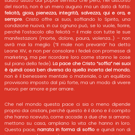
saluto usato dai popoli semitici che però, nel discorso
del risorto, non è un mero augurio ma un dato di fatto:
felicità, gioia, pienezza, integrità, salvezza, qui e ora, e
sempre
. Cristo offre ai suoi, soffiando lo Spirito, una
condizione nuova, in cui ognuno può, se lo vuole, fiorire,
perché l’ostacolo alla felicità – il male con tutte le sue
manifestazioni (morte, dolore, paura, violenza…) – non
avrà mai la meglio (“Il male non prevarrà” ha detto
Leone XIV, e non per consolare i fedeli con promesse di
marketing, ma per ricordare loro come stanno le cose
sul piano della fede).
La pace che Cristo “soffia” nei suoi
è quindi cosa ben diversa da quella incerta del mondo
,
non è il benessere mentale o materiale, o un equilibrio
provvisorio imposto dal più forte, ma un modo di vivere
nuovo: per amore e per amare.
Che nel mondo questa pace ci sia o meno dipende
proprio dai cristiani, perché questo è il dono e il compito
che hanno ricevuto, come accade a due che si amano:
mettono su casa, ampliano la vita che hanno in loro.
Questa pace,
narrata in forma di soffio
e quindi non di