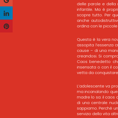
delle parole e della 
infantile. Ma è prop
scopre tutto. Per qu
anche autodistruttiv
ordina con le piccol
Questa è la vera nov
assopita l’essenza c
cause – di una manca
creandosi. Si compra 
Caos benedetto che t
insensata o con il c
vetta da conquistare
L’adolescente va pro
ma incanalando quest
madre lo sa: il caos 
di una centrale nucl
sappiamo. Perché una
servizio della vita altru