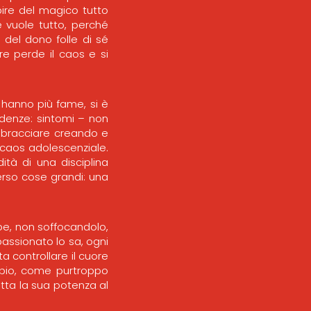
spire del magico tutto
e vuole tutto, perché
 del dono folle di sé
re perde il caos e si
 hanno più fame, si è
ndenze: sintomi – non
abbracciare creando e
l caos adolescenziale.
ità di una disciplina
erso cose grandi: una
be, non soffocandolo,
assionato lo sa, ogni
a controllare il cuore
oppio, come purtroppo
tta la sua potenza al