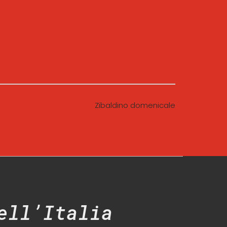
Zibaldino domenicale
ell’Italia