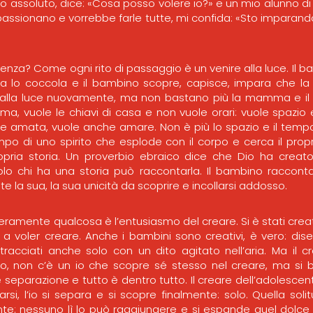
o assoluto, dice: «Cosa posso volere io?» e un mio alunno di
passionano e vorrebbe farle tutte, mi confida: «Sto imparan
nza? Come ogni rito di passaggio è un venire alla luce. Il b
lo coccola e il bambino scopre, capisce, impara che la 
 alla luce nuovamente, ma non bastano più la mamma e il 
a, vuole le chiavi di casa e non vuole orari: vuole spazio 
re amata, vuole anche amare. Non è più lo spazio e il te
mpo di uno spirito che esplode con il corpo e cerca il propri
pria storia. Un proverbio ebraico dice che Dio ha creato 
olo chi ha una storia può raccontarla. Il bambino raccont
la sua, la sua unicità da scoprire e incollarsi addosso.
ramente qualcosa è l’entusiasmo del creare. Si è stati creati,
a voler creare. Anche i bambini sono creativi, è vero: dis
acciati anche solo con un dito agitato nell’aria. Ma il 
, non c’è un io che scopre sé stesso nel creare, ma si 
 separazione e tutto è dentro tutto. Il creare dell’adolesce
arsi, l’io si separa e si scopre finalmente: solo. Quella so
ente: nessuno lì lo può raggiungere e si espande quel dol