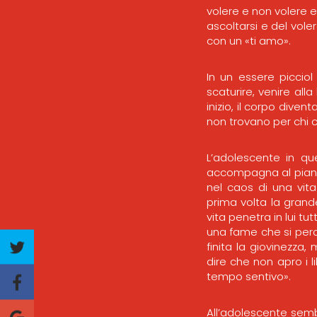
volere e non volere e
ascoltarsi e del vol
con un «ti amo».
In un essere picciol
scaturire, venire all
inizio, il corpo dive
non trovano per chi co
L’adolescente in qu
accompagna al pianto.
nel caos di una vita
prima volta la grand
vita penetra in lui t
una fame che si perd
finita la giovinezza
dire che non apro i l
tempo sentivo».
All’adolescente sembr