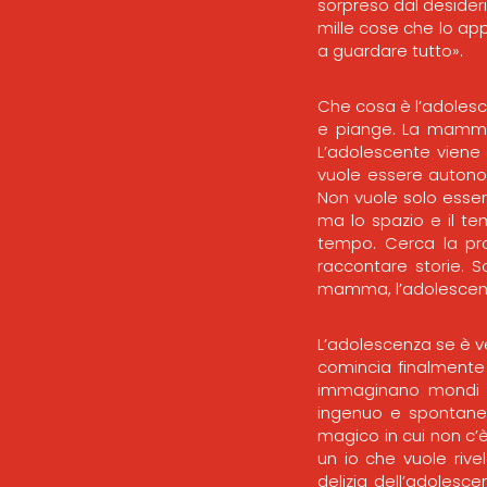
sorpreso dal desideri
mille cose che lo ap
a guardare tutto».
Che cosa è l’adolesce
e piange. La mamma 
L’adolescente viene
vuole essere autonom
Non vuole solo esse
ma lo spazio e il te
tempo. Cerca la pro
raccontare storie. S
mamma, l’adolescente 
L’adolescenza se è ve
comincia finalmente 
immaginano mondi tr
ingenuo e spontaneo
magico in cui non c’è
un io che vuole rivel
delizia dell’adolesc