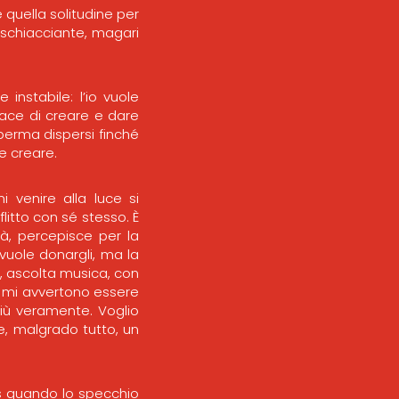
 quella solitudine per
 schiacciante, magari
instabile: l’io vuole
apace di creare e dare
sperma dispersi finché
le creare.
 venire alla luce si
litto con sé stesso. È
tà, percepisce per la
vuole donargli, ma la
e, ascolta musica, con
e mi avvertono essere
più veramente. Voglio
he, malgrado tutto, un
aos quando lo specchio