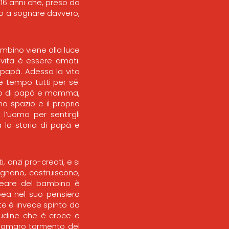
 16 anni che, preso da
do a sognare davvero,
ambino viene alla luce
vita è essere amati.
papà. Adesso la vita
e tempo tutti per sé.
mpo di papà e mamma,
o spazio e il proprio
l’uomo per sentirgli
a la storia di papà e
 anzi pro-creati, e si
egnano, costruiscono,
creare del bambino è
bea nel suo pensiero
nte è invece spinto da
litudine che è croce e
ce amaro tormento del