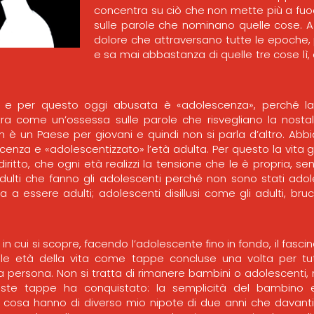
concentra su ciò che non mette più a fuo
sulle parole che nominano quelle cose. A
dolore che attraversano tutte le epoche,
e sa mai abbastanza di quelle tre cose lì,
 e per questo oggi abusata è «adolescenza», perché l
ra come un’ossessa sulle parole che risvegliano la nostal
on è un Paese per giovani e quindi non si parla d’altro. Abb
cenza e «adolescentizzato» l’età adulta. Per questo la vita g
diritto, che ogni età realizzi la tensione che le è propria, s
 adulti che fanno gli adolescenti perché non sono stati adol
 a essere adulti; adolescenti disillusi come gli adulti, bruc
in cui si scopre, facendo l’adolescente fino in fondo, il fasci
e le età della vita come tappe concluse una volta per tut
lla persona. Non si tratta di rimanere bambini o adolescenti
ste tappe ha conquistato: la semplicità del bambino 
 cosa hanno di diverso mio nipote di due anni che davanti a