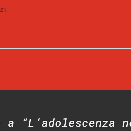
011
e a “L’adolescenza n