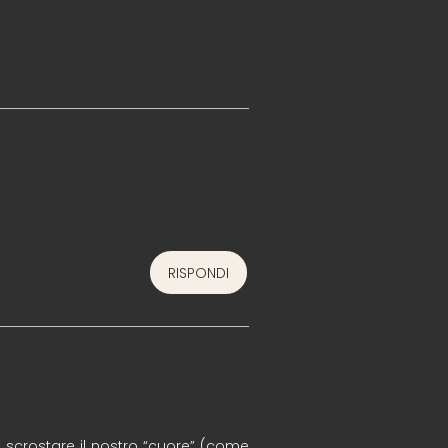
RISPONDI
 scrostare il nostro “cuore” (come