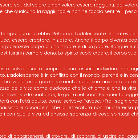
ssere soli, del volere e non volere essere raggiunti, del volere
ere che qualcuno la raggiunga e non ne faccia sentire il peso
 tempo dura, direbbe Petrarca, l’adolescente è mutevole e 
a luce, essere creatore, iniziatore. Anche il corpo diventa c
nta il potenziale corpo di una madre e di un padre. Sangue e 
stituirsi in carne e dono. Lo spirito vuole creare, il corpo vuo
esta selva oscura scopre il suo essere individuo, ma ogni
 L’adolescente è in conflitto con il mondo, perché è in conf
 che vuole emergere finalmente nella sua unicità e totali
ezza della vita come qualcosa che lo chiama e che la vita 
utta insieme e lo confonde, lo getta nel caos. Per questo legg
erà con l’età adulta, come scriveva Pavese: «Tra i segni ch
, massimo è accorgersi che la letteratura non mi interessa 
ibri con quella viva ed ansiosa speranza di cose spirituali c
a di appartenersi, di trovarsi, di scoprirsi, di uscire dal c