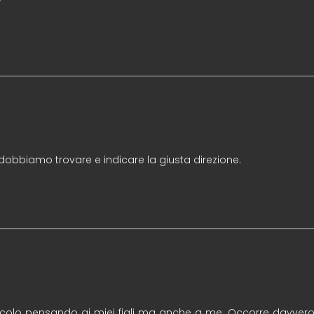
”
 dobbiamo trovare e indicare la giusta direzione.
icolo pensando ai miei figli ma anche a me. Occorre davvero