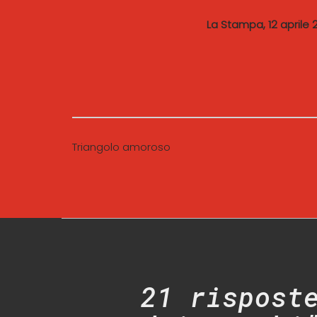
La Stampa, 12 aprile 2
Triangolo amoroso
21 rispost