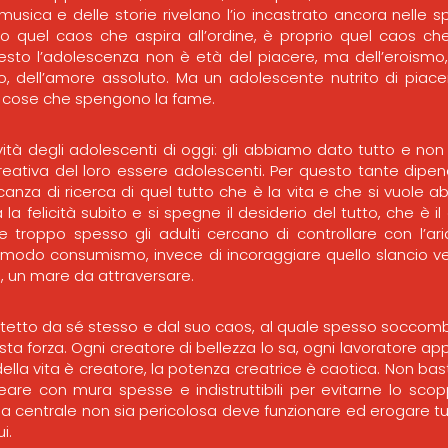
musica e delle storie rivelano l’io incastrato ancora nelle 
rio quel caos che aspira all’ordine, è proprio quel caos ch
esto l’adolescenza non è età del piacere, ma dell’eroismo,
o, dell’amore assoluto. Ma un adolescente nutrito di piace
e cose che spengono la fame.
ità degli adolescenti di oggi: gli abbiamo dato tutto e non
reativa del loro essere adolescenti. Per questo tante dipe
nza di ricerca di quel tutto che è la vita e che si vuole 
la felicità subito e si spegne il desiderio del tutto, che è i
roppo spesso gli adulti cercano di controllare con l’arid
omodo consumismo, invece di incoraggiare quello slancio v
, un mare da attraversare.
tetto da sé stesso e dal suo caos, al quale spesso soccom
a forza. Ogni creatore di bellezza lo sa, ogni lavoratore app
della vita è creatore, la potenza creatrice è caotica. Non bast
eare con mura spesse e indistruttibili per evitarne lo sc
 centrale non sia pericolosa deve funzionare ed erogare tu
i.