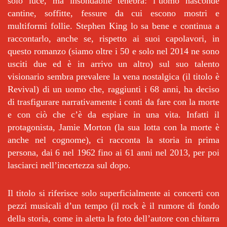
solo luce, ma insondabile tenebra: l’uomo nasconde
cantine, soffitte, fessure da cui escono mostri e
multiformi follie. Stephen King lo sa bene e continua a
raccontarlo, anche se, rispetto ai suoi capolavori, in
questo romanzo (siamo oltre i 50 e solo nel 2014 ne sono
usciti due ed è in arrivo un altro) sul suo talento
visionario sembra prevalere la vena nostalgica (il titolo è
Revival) di un uomo che, raggiunti i 68 anni, ha deciso
di trasfigurare narrativamente i conti da fare con la morte
e con ciò che c’è da espiare in una vita. Infatti il
protagonista, Jamie Morton (la sua lotta con la morte è
anche nel cognome), ci racconta la storia in prima
persona, dai 6 nel 1962 fino ai 61 anni nel 2013, per poi
lasciarci nell’incertezza sul dopo.
Il titolo si riferisce solo superficialmente ai concerti con
pezzi musicali d’un tempo (il rock è il rumore di fondo
della storia, come in aletta la foto dell’autore con chitarra