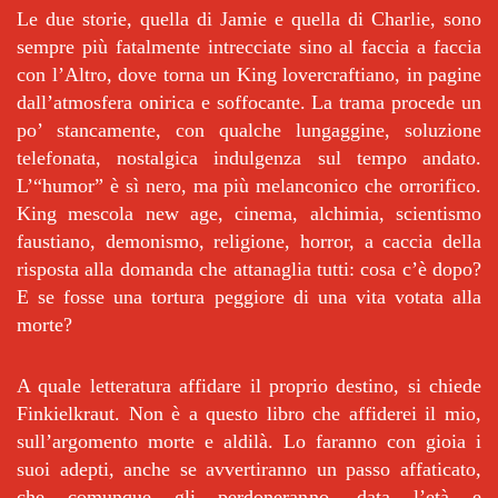
Le due storie, quella di Jamie e quella di Charlie, sono
sempre più fatalmente intrecciate sino al faccia a faccia
con l’Altro, dove torna un King lovercraftiano, in pagine
dall’atmosfera onirica e soffocante. La trama procede un
po’ stancamente, con qualche lungaggine, soluzione
telefonata, nostalgica indulgenza sul tempo andato.
L’“humor” è sì nero, ma più melanconico che orrorifico.
King mescola new age, cinema, alchimia, scientismo
faustiano, demonismo, religione, horror, a caccia della
risposta alla domanda che attanaglia tutti: cosa c’è dopo?
E se fosse una tortura peggiore di una vita votata alla
morte?
A quale letteratura affidare il proprio destino, si chiede
Finkielkraut. Non è a questo libro che affiderei il mio,
sull’argomento morte e aldilà. Lo faranno con gioia i
suoi adepti, anche se avvertiranno un passo affaticato,
che comunque gli perdoneranno, data l’età e