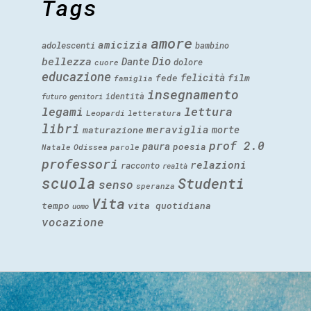
Tags
amore
amicizia
adolescenti
bambino
Dio
bellezza
Dante
dolore
cuore
educazione
felicità
fede
film
famiglia
insegnamento
identità
futuro
genitori
legami
lettura
Leopardi
letteratura
libri
meraviglia
morte
maturazione
prof 2.0
paura
poesia
Natale
Odissea
parole
professori
relazioni
racconto
realtà
scuola
Studenti
senso
speranza
Vita
tempo
vita quotidiana
uomo
vocazione