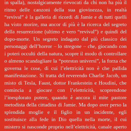
in spalla), nostalgicamente rievocati da chi non ha più il
ritmo delle canzoni della sua giovinezza, in realtà
“revival” è la galleria di ricordi di Jamie e di tutti quelli
ha visto morire, ma ancor di più è la ricerca del segreto
della resurrezione (ultimo e vero “revival”) e quindi del
dopo-morte. Un segreto indagato dal più classico dei
personaggi dell’horror – lo stregone – che, giocando con
i poteri occulti della natura, scopre il modo di controllare
o almeno scandagliare la “potestas universi”, la forza che
governa le cose, di cui l’elettricità non è che pallida
manifestazione. Si tratta del reverendo Charlie Jacob, un
misto di Tesla, Faust, dottor Frankestein e Houdini, che
comincia a giocare con l’elettricità, scoprendone
l’inesplorato potere, quando è ancora il mite pastore
metodista della cittadina di Jamie. Ma dopo aver perso la
splendida moglie e il figlio in un incidente, egli
sostituisce alla fede in Dio quella nella morte, il cui
mistero si nasconde proprio nell’elettricità, canale aperto