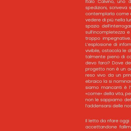
Italo Calvino, uno d
spedizioni, scriveva
contemplarla come un
vedere di più nella lu
spazio dell’interrog
sull’incompletezza 
troppo impegnative.
L’esplosione di info
vivibile, ostacola le
talmente pieno di c
devo farci? Dove de
progetto non è un a
reso vivo da un princ
ebraico la si nomina
siamo mancanti è l’
«come» della vita, pe
non le sappiamo def
l’addensarsi delle n
Il letto da rifare oggi
accettandone fallime