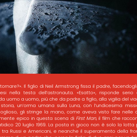
tornare?». Il figlio di Neil Armstrong fissa il padre, facendo
i nella testa dell’astronauta. «Esatto», risponde serio
 da uomo a uomo, più che da padre a figlio, alla vigilia del vi
 storia, un’orma umana sulla Luna, con l’undicesima mi
rgoglioso, gli stringe la mano, come aveva visto fare nelle oc
amente epico in questa scena di
First Man
, il film che racco
tidico 20 luglio 1969. La posta in gioco non è solo la lotta
 tra Russi e Americani, e neanche il superamento della fro