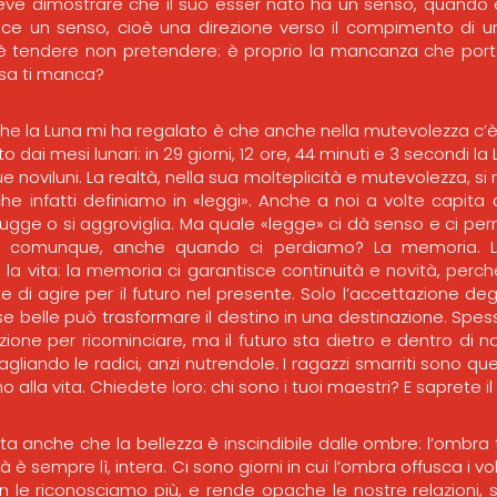
deve dimostrare che il suo esser nato ha un senso, quando è
isce un senso, cioè una direzione verso il compimento di u
 è tendere non pretendere: è proprio la mancanza che porta
osa ti manca?
he la Luna mi ha regalato è che anche nella mutevolezza c’è s
 dai mesi lunari: in 29 giorni, 12 ore, 44 minuti e 3 secondi l
e noviluni. La realtà, nella sua molteplicità e mutevolezza, si 
e infatti definiamo in «leggi». Anche a noi a volte capita di
sfugge o si aggroviglia. Ma quale «legge» ci dà senso e ci pe
e comunque, anche quando ci perdiamo? La memoria. L
la vita: la memoria ci garantisce continuità e novità, perch
di agire per il futuro nel presente. Solo l’accettazione degl
se belle può trasformare il destino in una destinazione. Spess
zione per ricominciare, ma il futuro sta dietro e dentro di n
gliando le radici, anzi nutrendole. I ragazzi smarriti sono quel
o alla vita. Chiedete loro: chi sono i tuoi maestri? E saprete il 
ta anche che la bellezza è inscindibile dalle ombre: l’ombra
tà è sempre lì, intera. Ci sono giorni in cui l’ombra offusca i vo
le riconosciamo più, e rende opache le nostre relazioni, st