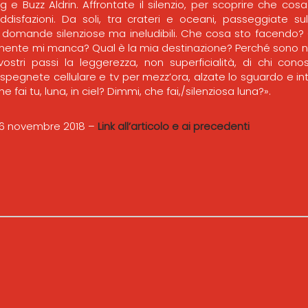
g e Buzz Aldrin. Affrontate il silenzio, per scoprire che co
ddisfazioni. Da soli, tra crateri e oceani, passeggiate su
e domande silenziose ma ineludibili. Che cosa sto facendo
ente mi manca? Qual è la mia destinazione? Perché sono na
vostri passi la leggerezza, non superficialità, di chi con
spegnete cellulare e tv per mezz’ora, alzate lo sguardo e in
e fai tu, luna, in ciel? Dimmi, che fai,/silenziosa luna?».
 26 novembre 2018 –
Link all’articolo e ai precedenti