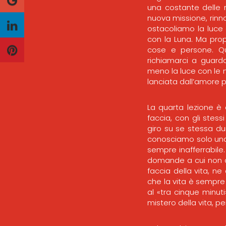
una costante delle r
nuova missione, rin
ostacoliamo la luce
con la Luna. Ma prop
cose e persone. Qu
richiamarci a guarda
meno la luce con le 
lanciata dall’amore pr
La quarta lezione è 
faccia, con gli stessi
giro su se stessa du
conosciamo solo una 
sempre inafferrabile.
domande a cui non a
faccia della vita, n
che la vita è sempre 
al «tra cinque minuti
mistero della vita, per