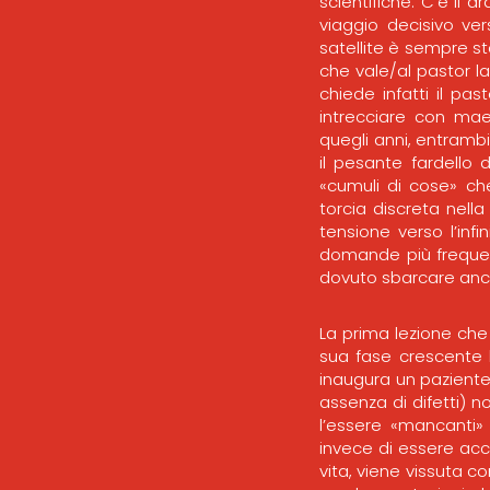
scientifiche. C’è il
viaggio decisivo ver
satellite è sempre st
che vale/al pastor l
chiede infatti il pa
intrecciare con maes
quegli anni, entrambi
il pesante fardello de
«cumuli di cose» ch
torcia discreta nell
tensione verso l’infi
domande più frequent
dovuto sbarcare anc
La prima lezione che
sua fase crescente l
inaugura un paziente
assenza di difetti) n
l’essere «mancanti» 
invece di essere acc
vita, viene vissuta c