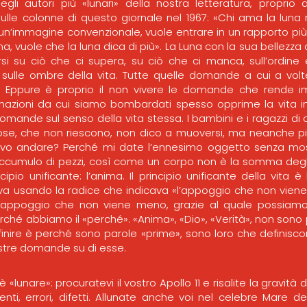
egli autori più «lunari» della nostra letteratura, proprio
 sulle colonne di questo giornale nel 1967: «Chi ama la luna
’immagine convenzionale, vuole entrare in un rapporto più s
na, vuole che la luna dica di più». La Luna con la sua bellezza 
arsi su ciò che ci supera, su ciò che ci manca, sull’ordine 
e sulle ombre della vita. Tutte quelle domande a cui a vol
 Eppure è proprio il non vivere le domande che rende impo
rmazioni da cui siamo bombardati spesso opprime la vita i
 domande sul senso della vita stessa. I bambini e i ragazzi d
ose, che non riescono, non dico a muoversi, ma neanche 
vo andare? Perché mi date l’ennesimo oggetto senza mostr
ccumulo di pezzi, così come un corpo non è la somma degli
ipio unificante: l’anima. Il principio unificante della vita 
va usando la radice che indicava «l’appoggio che non viene
appoggio che non viene meno, grazie al quale possiamo 
rché abbiamo il «perché». «Anima», «Dio», «Verità», non sono
inire è perché sono parole «prime», sono loro che definisc
ostre domande su di esse.
 è «lunare»: procuratevi il vostro Apollo 11 e risalite la gravità
nti, errori, difetti. Allunate anche voi nel celebre Mare del