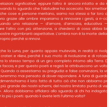
elazioni significative: eppure l’altro è ancora intatto e d
novando lo sguardo che l’abitudine ha accecato. Noi smetti
 che cose e persone meritano, siamo noi stessi a far loro 
rio grazie alle ombre impariamo a rinnovare i gesti, a ri-c
ando una relazione — d’amore, d’amicizia, educativa
re l’altro con più attenzione, a chiederci di cosa abbia 
nostre ingombranti aspettative. L’ombra non è la morte della 
oprio perché si rinnovi.
che la Luna, per quanto appaia mutevole, in realtà ci riv
 crateri e rilievi, perché il suo moto di rivoluzione e di rota
ra lo stesso tempo di un giro completo intorno alla Terra. D
faccia, e per questo poeti e registi le attribuiscono un volt
 Quando ci assestiamo su pregiudizi e false convinzioni, la vit
vremmo mai pensato di dover rispondere. A furia di guard
e dimentichiamo il lato fatto di tutto ciò che non abbiamo pr
più grande dei nostri schemi, del nostro limitato punto di vis
». Allora dobbiamo affidarci allo sguardo di chi ha indagato la
 lo più i poeti: quando li avete letti l’ultima volta?