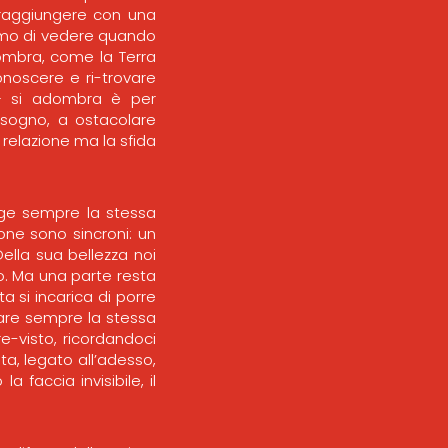
a raggiungere con una
amo di vedere quando
ombra, come la Terra
onoscere e ri-trovare
 — si adombra è per
bisogno, a ostacolare
relazione ma la sfida
olge sempre la stessa
zione sono sincroni: un
ella sua bellezza noi
o. Ma una parte resta
a si incarica di porre
are sempre la stessa
e-visto, ricordandoci
ta, legato all’adesso,
 faccia invisibile, il