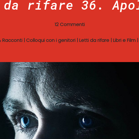
 da rifare 36. Apo
12 Commenti
 & Racconti
|
Colloqui con i genitori
|
Letti da rifare
|
Libri e Film