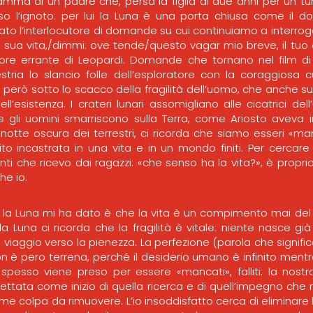
 dramma di un padre che, persa la figlia di due anni per un t
so l’ignoto: per lui la Luna è una porta chiusa come il dol
ato l’interlocutore di domande su cui continuiamo a interroga
a sua vita,/dimmi: ove tende/questo vagar mio breve, il tuo 
store errante di Leopardi. Domande che tornano nel film d
tria lo slancio folle dell’esploratore con la coraggiosa cur
 però sotto lo scacco della fragilità dell’uomo, che anche s
ll’esistenza. I crateri lunari assomigliano alle cicatrici dell’
e gli uomini smarriscono sulla Terra, come Ariosto aveva 
a notte oscura dei terrestri, ci ricorda che siamo esseri «m
nito incastrata in una vita e in un mondo finiti. Per cercar
i che ricevo dai ragazzi: «che senso ha la vita?», è propri
he io.
 la Luna mi ha dato è che la vita è un compimento mai del t
a Luna ci ricorda che la fragilità è vitale: niente nasce già
 viaggio verso la pienezza. La perfezione (parola che signif
on è pero terrena, perché il desiderio umano è infinito mentre 
spesso viene preso per essere «mancati», falliti: la nostra c
ettata come inizio di quella ricerca e di quell’impegno che 
ome colpa da rimuovere. L’io insoddisfatto cerca di eliminar