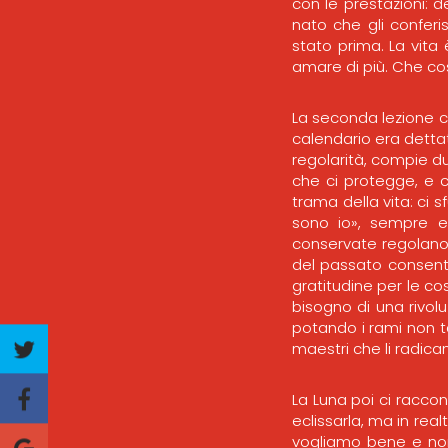
con le prestazioni: 
nato che gli confer
stato prima. La vita
amare di più. Che c
La seconda lezione c
calendario era dettato
regolarità, compie du
che ci protegge, e ch
trama della vita: ci 
sono io», sempre 
conservate regolano 
del passato consente 
gratitudine per le co
bisogno di una rivolu
potando i rami non ta
maestri che li radican
La Luna poi ci raccon
eclissarla, ma in real
vogliamo bene e non 