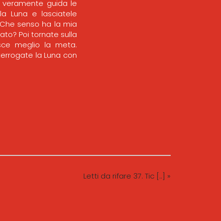
sa veramente guida le
lla Luna e lasciatele
? Che senso ha la mia
to? Poi tornate sulla
osce meglio la meta.
terrogate la Luna con
Letti da rifare 37. Tic [..] »