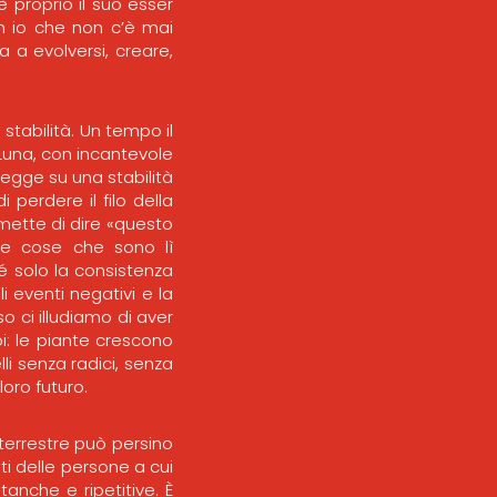
 proprio il suo esser
n io che non c’è mai
 a evolversi, creare,
tabilità. Un tempo il
a Luna, con incantevole
regge su una stabilità
 perdere il filo della
rmette di dire «questo
e cose che sono lì
é solo la consistenza
i eventi negativi e la
o ci illudiamo di aver
oi: le piante crescono
li senza radici, senza
loro futuro.
 terrestre può persino
lti delle persone a cui
anche e ripetitive. È