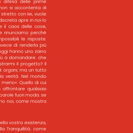
 a difesa delle prime
 non si accontenta di
tretto con lei, vuole
discreta apre in noi lo
e il caos delle cose,
te rinunciamo perché
ssibili le risposte.
nvece di renderla più
i oggi hanno uno zaino
più a domandare: che
armi il progetto? Il
 organi, ma un tutto
è la verità. Nel mondo
 meno». Quello di cui
affrontare qualsiasi
 parole fuori moda: se
ono noi, come mostra
 della vostra esistenza,
la Tranquillità, come