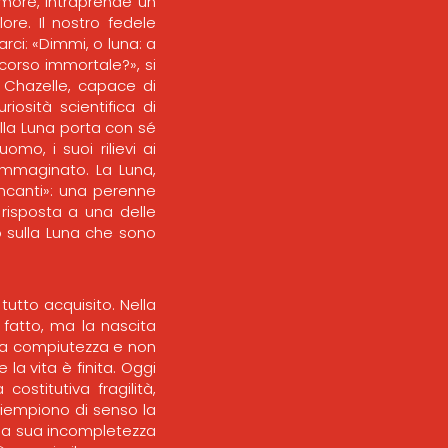
umore, intraprende un
ore. Il nostro fedele
rci: «Dimmi, o luna: a
corso immortale?», si
i Chazelle, capace di
iosità scientifica di
ulla Luna porta con sé
uomo, i suoi rilievi ai
immaginato. La Luna,
ancanti»: una perenne
e risposta a una delle
o sulla Luna che sono
utto acquisito. Nella
 fatto, ma la nascita
ica compiutezza e non
la vita è finita. Oggi
ostitutiva fragilità,
riempiono di senso la
e la sua incompletezza