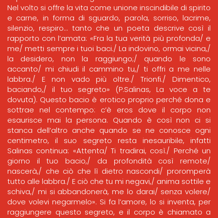
Nel volto si offre la vita come unione inscindibile di spirito
e carne, in forma di sguardo, parola, sorriso, lacrime,
silenzio, respiro… tanto che un poeta descrive così il
rapporto con l’amata: «Fra la tua verità più profonda/ e
me/ metti sempre i tuoi baci./ La indovino, ormai vicina,/
la desidero, non la raggiungo;/ quando le sono
accanto/ mi chiudi il cammino tu,/ ti offri a me nelle
labbra./ E non vado più oltre./ Trionfi./ Dimentico,
baciando,/ il tuo segreto» (P.Salinas, La voce a te
dovuta). Questo bacio è erotico proprio perché dona e
sottrae nel contempo: c’è eros dove il corpo non
esaurisce mai la persona. Quando è così non ci si
stanca dell’altro anche quando se ne conosce ogni
centimetro, il suo segreto resta inesauribile, infatti
Salinas continua: «Attenta/ Ti tradirai, così./ Perché un
giorno il tuo bacio,/ da profondità così remote/
nascerà,/ che ciò che lì dietro nascondi/ proromperà
tutto alle labbra./ E ciò che tu mi negavi,/ anima sottile e
schiva,/ mi si abbandonerà, me lo darai/ senza volere/
dove volevi negarmelo». Si fa l’amore, lo si inventa, per
raggiungere questo segreto, e il corpo è chiamato a