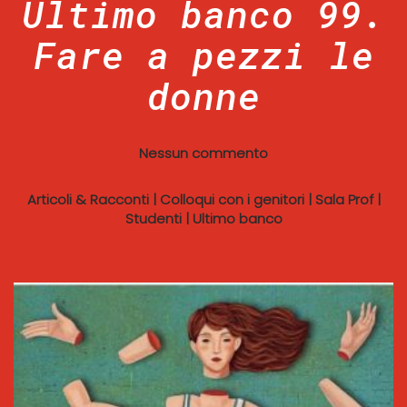
Ultimo banco 99.
Fare a pezzi le
donne
Nessun commento
Articoli & Racconti
|
Colloqui con i genitori
|
Sala Prof
|
Studenti
|
Ultimo banco