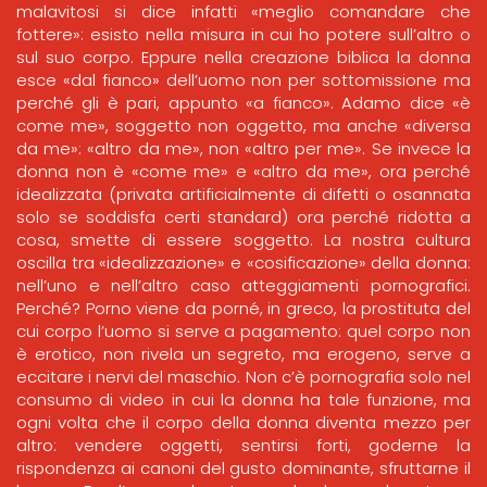
malavitosi si dice infatti «meglio comandare che
fottere»: esisto nella misura in cui ho potere sull’altro o
sul suo corpo. Eppure nella creazione biblica la donna
esce «dal fianco» dell’uomo non per sottomissione ma
perché gli è pari, appunto «a fianco». Adamo dice «è
come me», soggetto non oggetto, ma anche «diversa
da me»: «altro da me», non «altro per me». Se invece la
donna non è «come me» e «altro da me», ora perché
idealizzata (privata artificialmente di difetti o osannata
solo se soddisfa certi standard) ora perché ridotta a
cosa, smette di essere soggetto. La nostra cultura
oscilla tra «idealizzazione» e «cosificazione» della donna:
nell’uno e nell’altro caso atteggiamenti pornografici.
Perché? Porno viene da porné, in greco, la prostituta del
cui corpo l’uomo si serve a pagamento: quel corpo non
è erotico, non rivela un segreto, ma erogeno, serve a
eccitare i nervi del maschio. Non c’è pornografia solo nel
consumo di video in cui la donna ha tale funzione, ma
ogni volta che il corpo della donna diventa mezzo per
altro: vendere oggetti, sentirsi forti, goderne la
rispondenza ai canoni del gusto dominante, sfruttarne il