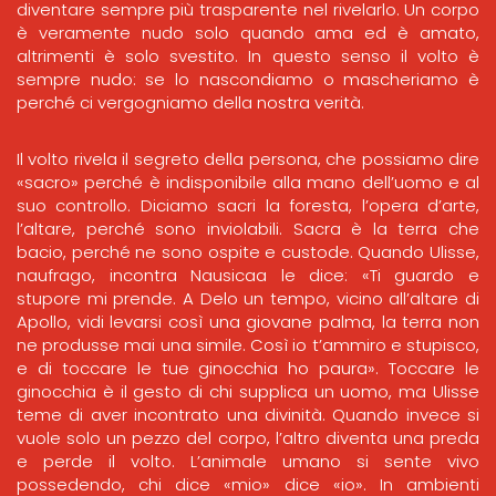
diventare sempre più trasparente nel rivelarlo. Un corpo
è veramente nudo solo quando ama ed è amato,
altrimenti è solo svestito. In questo senso il volto è
sempre nudo: se lo nascondiamo o mascheriamo è
perché ci vergogniamo della nostra verità.
Il volto rivela il segreto della persona, che possiamo dire
«sacro» perché è indisponibile alla mano dell’uomo e al
suo controllo. Diciamo sacri la foresta, l’opera d’arte,
l’altare, perché sono inviolabili. Sacra è la terra che
bacio, perché ne sono ospite e custode. Quando Ulisse,
naufrago, incontra Nausicaa le dice: «Ti guardo e
stupore mi prende. A Delo un tempo, vicino all’altare di
Apollo, vidi levarsi così una giovane palma, la terra non
ne produsse mai una simile. Così io t’ammiro e stupisco,
e di toccare le tue ginocchia ho paura». Toccare le
ginocchia è il gesto di chi supplica un uomo, ma Ulisse
teme di aver incontrato una divinità. Quando invece si
vuole solo un pezzo del corpo, l’altro diventa una preda
e perde il volto. L’animale umano si sente vivo
possedendo, chi dice «mio» dice «io». In ambienti