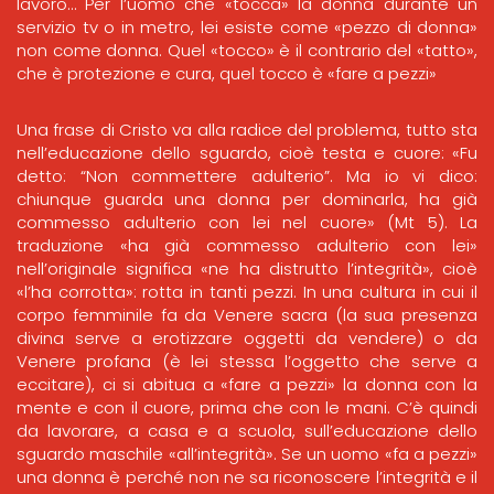
lavoro… Per l’uomo che «tocca» la donna durante un
servizio tv o in metro, lei esiste come «pezzo di donna»
non come donna. Quel «tocco» è il contrario del «tatto»,
che è protezione e cura, quel tocco è «fare a pezzi»
Una frase di Cristo va alla radice del problema, tutto sta
nell’educazione dello sguardo, cioè testa e cuore: «Fu
detto: “Non commettere adulterio”. Ma io vi dico:
chiunque guarda una donna per dominarla, ha già
commesso adulterio con lei nel cuore» (Mt 5). La
traduzione «ha già commesso adulterio con lei»
nell’originale significa «ne ha distrutto l’integrità», cioè
«l’ha corrotta»: rotta in tanti pezzi. In una cultura in cui il
corpo femminile fa da Venere sacra (la sua presenza
divina serve a erotizzare oggetti da vendere) o da
Venere profana (è lei stessa l’oggetto che serve a
eccitare), ci si abitua a «fare a pezzi» la donna con la
mente e con il cuore, prima che con le mani. C’è quindi
da lavorare, a casa e a scuola, sull’educazione dello
sguardo maschile «all’integrità». Se un uomo «fa a pezzi»
una donna è perché non ne sa riconoscere l’integrità e il