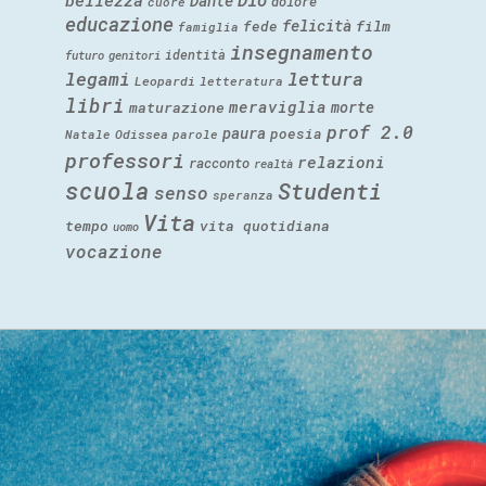
Dante
dolore
cuore
educazione
felicità
fede
film
famiglia
insegnamento
identità
futuro
genitori
legami
lettura
Leopardi
letteratura
libri
meraviglia
morte
maturazione
prof 2.0
paura
poesia
Natale
Odissea
parole
professori
relazioni
racconto
realtà
scuola
Studenti
senso
speranza
Vita
tempo
vita quotidiana
uomo
vocazione