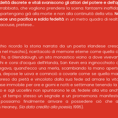
eltà discrete e vitali svaniscono gli attori del potere e dell’
rrabbiato, che vogliono prendersi la scena: fantasmi inaffidabi
rtengano già alla morte e non alla continuità della vita.
N
invece una pacifica e salda fedeltà
: in un metro quadro di realt
, accuse, pretese…
io ricordo la storia narrata da un poeta irlandese cresci
 nel muschio), ricettacolo di memorie eterne come quella ci
fa, a Glendalough, un sito monastico vicino a dove viveva
boschi e corsi d’acqua dell’Irlanda, San Kevin era inginocchiato
regava, quand’ecco una merla, scambiando la mano apert
ra, depose le uova e cominciò a covarle come se quella ma
, preso da pietà e vincolato dalla sua fede ad amare la vita 
mase immobile per ore e giorni e notti e settimane tenendo la
o e agli uccellini non spuntarono le ali, fedele alla vita an
o, al tempo stesso un segnale e un promemoria: manifestaz
 possiamo finalmente arrivare a possedere ciò che 
s Heaney,
Sia dato credito alla poesia,
1995).