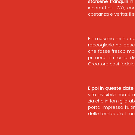
starsene tranquilli i
incorruttibili. C’è
costanza e verità: il
E il muschio mi ha r
raccoglierlo nei bosch
che fosse fresco ma 
primordi il ritorno 
Creatore così fedele
E poi in queste date 
vita invisibile non è
zia che in famiglia a
porta impresso l’ul
delle tombe c’è il mu