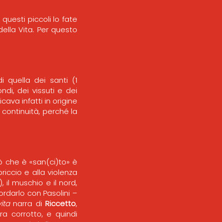
 questi piccoli lo fate
ella Vita. Per questo
 quella dei santi (1
di, dei vissuti e dei
icava infatti in origine
 continuità, perché la
iò che è «san(ci)to» è
priccio e alla violenza
 il muschio e il nord,
cordarlo con Pasolini –
ita
narra di
Riccetto
,
ra corrotto, e quindi