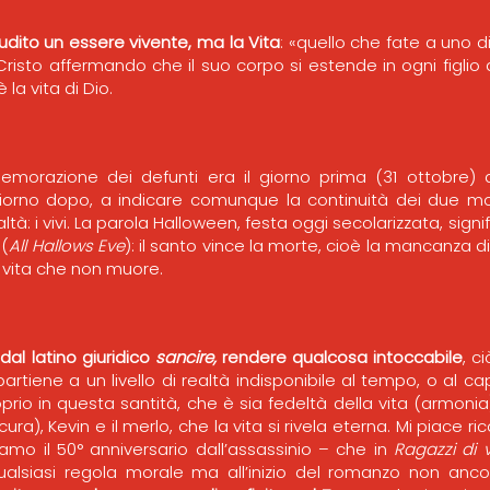
dito un essere vivente, ma la Vita
: «quello che fate a uno di
isto affermando che il suo corpo si estende in ogni figlio d
è la vita di Dio.
razione dei defunti era il giorno prima (31 ottobre) di
iorno dopo, a indicare comunque la continuità dei due mon
altà: i vivi. La parola Halloween, festa oggi secolarizzata, signif
 (
All Hallows Eve
): il santo vince la morte, cioè la mancanza di
a vita che non muore.
 dal latino giuridico
sancire,
rendere qualcosa intoccabile
, c
partiene a un livello di realtà indisponibile al tempo, o al ca
prio in questa santità, che è sia fedeltà della vita (armonia),
(cura), Kevin e il merlo, che la vita si rivela eterna. Mi piace ri
iamo il 50° anniversario dall’assassinio – che in
Ragazzi di v
ualsiasi regola morale ma all’inizio del romanzo non anco