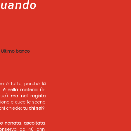
quando
|
Ultimo banco
e è tutto, perché
la
n è nella materia
(le
inuo)
ma nel regista
iona e cuce le scene
chi chiede:
tu chi sei?
 narrata, ascoltata,
onserva da 40 anni