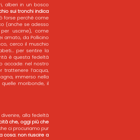
i, alberi in un bosco
chio sui tronchi indica
urò forse perché come
sco (anche se adesso
per uscirne), come
i amato, da Pollicino
co, cerco il muschio
abeti… per sentire la
erità è questa fedeltà
o accade: nel nostro
r trattenere l’acqua,
tagna, immerso nella
 quelle moribonde, il
divenire, alla fedeltà
cità che, oggi più che
 che ci procuriamo pur
la cosa: non riuscire a