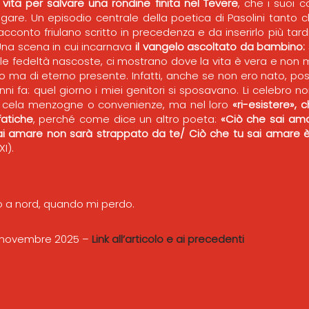
 vita per salvare una rondine finita nel Tevere
, che i suoi 
are. Un episodio centrale della poetica di Pasolini tanto c
cconto friulano scritto in precedenza e da inserirlo più tard
 Una scena in cui incarnava
il vangelo ascoltato da bambino: s
e fedeltà nascoste, ci mostrano dove la vita è vera e non mu
o ma di eterno presente. Infatti, anche se non ero nato, poss
ni fa: quel giorno i miei genitori si sposavano. Li celebro non
e cela menzogne o convenienze, ma nel loro
«ri-esistere», 
fatiche
, perché come dice un altro poeta:
«Ciò che sai ama
ai amare non sarà strappato da te/ Ciò che tu sai amare è
XI).
o a nord, quando mi perdo.
3 novembre 2025 –
Link all’articolo e ai precedenti