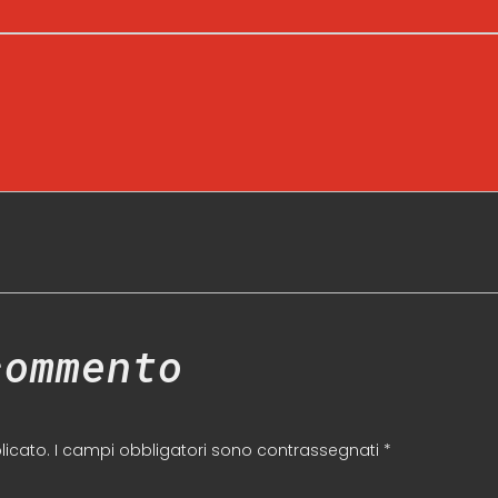
commento
licato.
I campi obbligatori sono contrassegnati
*