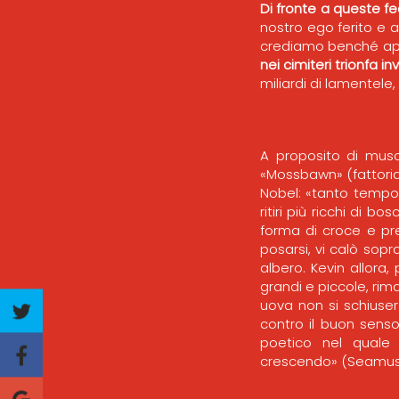
Di fronte a queste fed
nostro ego ferito e a
crediamo benché appa
nei cimiteri trionfa 
miliardi di lamentele
A proposito di musch
«Mossbawn» (fattoria
Nobel: «tanto tempo 
ritiri più ricchi di 
forma di croce e p
posarsi, vi calò sop
albero. Kevin allora
grandi e piccole, ri
uova non si schiuser
contro il buon sens
poetico nel quale
crescendo» (Seamu