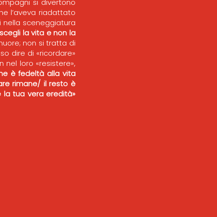
compagni si divertono
he l’aveva riadattato
i nella sceneggiatura
cegli la vita e non la
ore; non si tratta di
o dire di «ricordare»
 nel loro «resistere»,
che è fedeltà alla vita
re rimane/ il resto è
 la tua vera eredità»