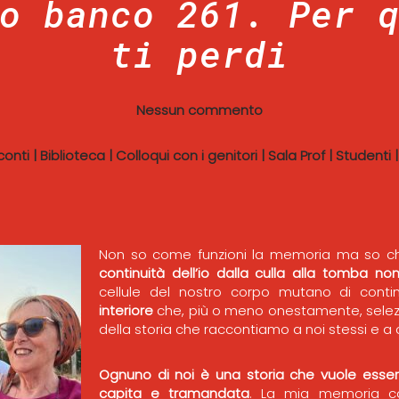
o banco 261. Per 
ti perdi
Nessun commento
conti
|
Biblioteca
|
Colloqui con i genitori
|
Sala Prof
|
Studenti
Non so come funzioni la memoria ma so ch
continuità dell’io dalla culla alla tomba no
cellule del nostro corpo mutano di cont
interiore
che, più o meno onestamente, selez
della storia che raccontiamo a noi stessi e a 
Ognuno di noi è una storia che vuole essere
capita e tramandata
. La mia memoria c