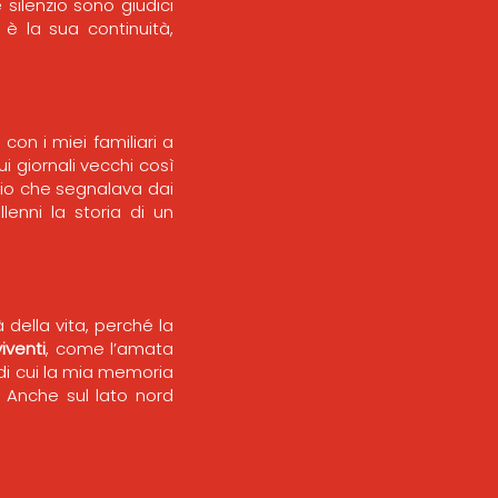
 silenzio sono giudici
è la sua continuità,
on i miei familiari a
i giornali vecchi così
rio che segnalava dai
lenni la storia di un
 della vita, perché la
iventi
, come l’amata
 di cui la mia memoria
 Anche sul lato nord