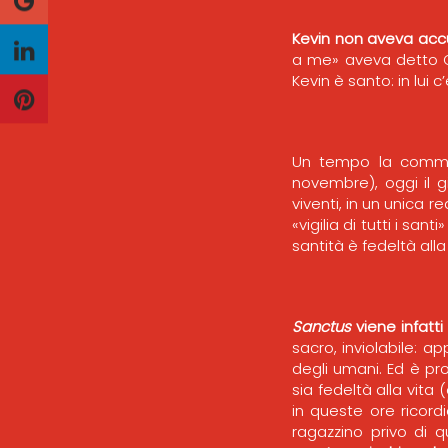
Kevin non aveva accu
a me» aveva detto Cr
Kevin è santo: in lui c’
Un tempo la commemo
novembre), oggi il g
viventi, in un unica re
«vigilia di tutti i santi»
santità è fedeltà all
Sanctus
viene infatti
sacro, inviolabile: ap
degli umani. Ed è pro
sia fedeltà alla vita 
in queste ore ricord
ragazzino privo di q