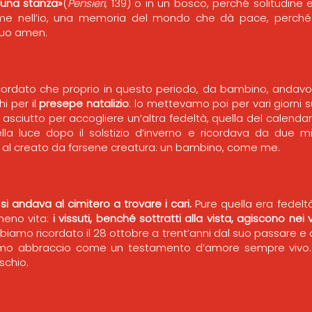
n una stanza»
(
Pensieri
, 139) o in un bosco, perché solitudine e
, come nell’io, una memoria del mondo che dà pace, perché 
 suo amen.
icordato che proprio in questo periodo, da bambino, andavo c
i per il
presepe natalizio
: lo mettevamo poi per vari giorni su
asciutto per accogliere un’altra fedeltà, quella del calenda
della luce dopo il solstizio d’inverno e ricordava da due mil
 al creato da farsene creatura: un bambino, come me.
si andava al cimitero a trovare i cari.
Pure quella era fedeltà
 meno vita:
i vissuti, benché sottratti alla vista, agiscono nei v
bbiamo ricordato il 28 ottobre a trent’anni dal suo passare e
timo abbraccio come un testamento d’amore sempre vivo.
schio.