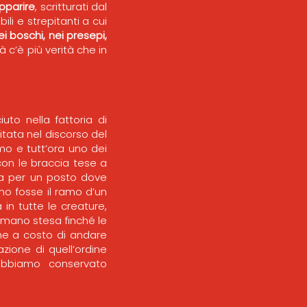
apparire
, scritturati dal
li e strepitanti a cui
ei boschi, nei presepi,
à c’è più verità che in
uto nella fattoria di
tata nel discorso del
mo e tutt’ora uno dei
 con le braccia tese a
a per un posto dove
no fosse il ramo d’un
in tutte le creature,
 mano stesa finché le
che a costo di andare
ione di quell’ordine
abbiamo conservato