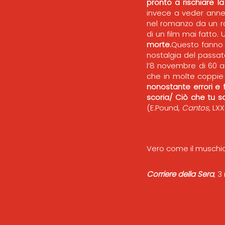
pronto a rischiare la
invece a veder anneg
nel romanzo da un ra
di un film mai fatto.
morte.
Questo fanno l
nostalgia del passat
l’8 novembre di 60 an
che in molte coppi
nonostante errori e 
scoria/ Ciò che tu s
(E.Pound,
Cantos
, LXX
Vero come il muschi
Corriere della Sera
, 