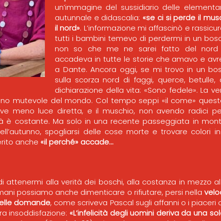
un’immagine del sussidiario delle elementar
autunnale e didascalia:
«se ci si perde il mus
il nord»
. L’informazione mi affascinò e rassic
tutti i bambini temevo di perdermi in un bo
non so che me ne sarei fatto del nord 
accadeva in tutte le storie che amavo e avre
a Dante. Ancora oggi, se mi trovo in un bos
sulla scorza nord di faggi, querce, betulle, 
dichiarazione della vita: «Sono fedele». La v
tuono mutevole del mondo. Col tempo seppi «il come» quest
eve meno luce diretta, e il muschio, non avendo radici pe
tà è costante. Ma solo in una recente passeggiata in mon
ell’autunno, spogliarsi delle cose morte e trovare colori in
rito anche
«il perché» accade…
i attenermi alla verità dei boschi, alla costanza in mezzo al 
mani possiamo anche dimenticare o rifiutare, persi nella
velo
 delle domande
, come scriveva Pascal sugli affanni o i piaceri
tra insoddisfazione:
«L’infelicità degli uomini deriva da una so