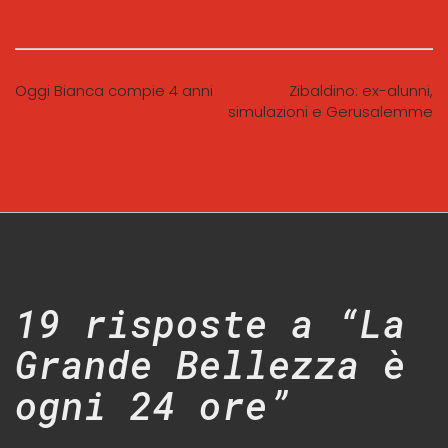
Oggi Bianca compie 4 anni
Zibaldino: ex-alunni,
simulazioni e Gerusalemme
19 risposte a “La
Grande Bellezza è
ogni 24 ore”