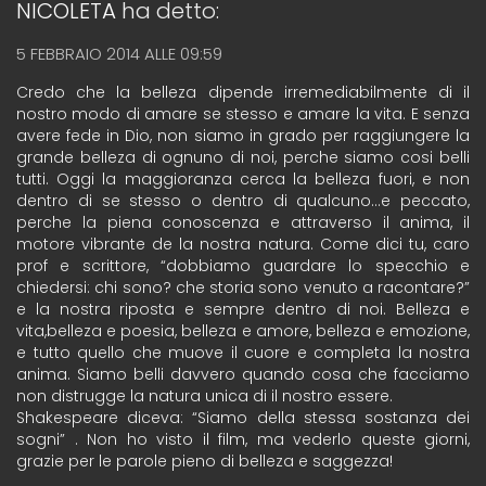
NICOLETA
ha detto:
5 FEBBRAIO 2014 ALLE 09:59
Credo che la belleza dipende irremediabilmente di il
nostro modo di amare se stesso e amare la vita. E senza
avere fede in Dio, non siamo in grado per raggiungere la
grande belleza di ognuno di noi, perche siamo cosi belli
tutti. Oggi la maggioranza cerca la belleza fuori, e non
dentro di se stesso o dentro di qualcuno…e peccato,
perche la piena conoscenza e attraverso il anima, il
motore vibrante de la nostra natura. Come dici tu, caro
prof e scrittore, “dobbiamo guardare lo specchio e
chiedersi: chi sono? che storia sono venuto a racontare?”
e la nostra riposta e sempre dentro di noi. Belleza e
vita,belleza e poesia, belleza e amore, belleza e emozione,
e tutto quello che muove il cuore e completa la nostra
anima. Siamo belli davvero quando cosa che facciamo
non distrugge la natura unica di il nostro essere.
Shakespeare diceva: “Siamo della stessa sostanza dei
sogni” . Non ho visto il film, ma vederlo queste giorni,
grazie per le parole pieno di belleza e saggezza!