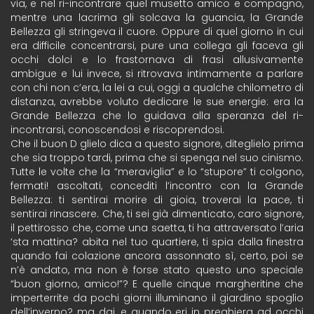
via, e nel ri-incontrare quel musetto amico e compagno,
mentre una lacrima gli solcava la guancia, la Grande
Bellezza gli stringeva il cuore. Oppure di quel giorno in cui
era difficile concentrarsi, pure una collega gli faceva gli
occhi dolci e lo frastornava di frasi allusivamente
ambigue e lui invece, si ritrovava intimamente a parlare
con chi non c’era, la lei a cui, oggi a qualche chilometro di
distanza, avrebbe voluto dedicare le sue energie: era la
Grande Bellezza che lo guidava alla speranza del ri-
incontrarsi, conoscendosi e riscoprendosi.
Che il buon D glielo dica a questo signore, diteglielo prima
che sia troppo tardi, prima che si spenga nel suo cinismo.
Tutte le volte che la “meraviglia” e lo “stupore” ti colgono,
fermati! ascoltati, concediti l’incontro con la Grande
Bellezza: ti sentirai morire di gioia, troverai la pace, ti
sentirai rinascere. Che, ti sei già dimenticato, caro signore,
il pettirosso che, come una saetta, ti ha attraversato l’aria
‘sta mattina? abita nel tuo quartiere, ti spia dalla finestra
quando fai colazione ancora assonnato sì, certo, poi se
n’è andato, ma non è forse stato questo uno speciale
“buon giorno, amico!”? E quelle cinque margheritine che
imperterrite da pochi giorni illuminano il giardino spoglio
dell’inverno? ma dai, e quando eri in preghiera ad occhi