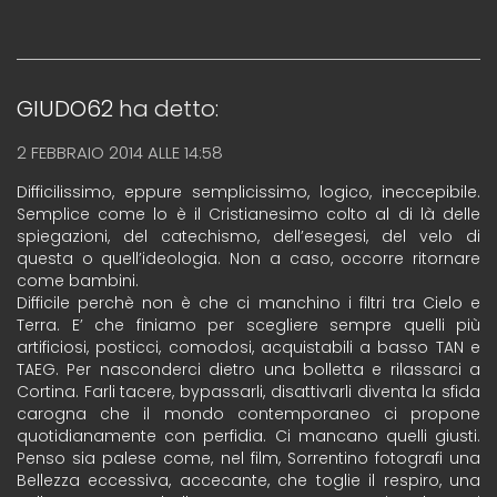
GIUDO62
ha detto:
2 FEBBRAIO 2014 ALLE 14:58
Difficilissimo, eppure semplicissimo, logico, ineccepibile.
Semplice come lo è il Cristianesimo colto al di là delle
spiegazioni, del catechismo, dell’esegesi, del velo di
questa o quell’ideologia. Non a caso, occorre ritornare
come bambini.
Difficile perchè non è che ci manchino i filtri tra Cielo e
Terra. E’ che finiamo per scegliere sempre quelli più
artificiosi, posticci, comodosi, acquistabili a basso TAN e
TAEG. Per nasconderci dietro una bolletta e rilassarci a
Cortina. Farli tacere, bypassarli, disattivarli diventa la sfida
carogna che il mondo contemporaneo ci propone
quotidianamente con perfidia. Ci mancano quelli giusti.
Penso sia palese come, nel film, Sorrentino fotografi una
Bellezza eccessiva, accecante, che toglie il respiro, una