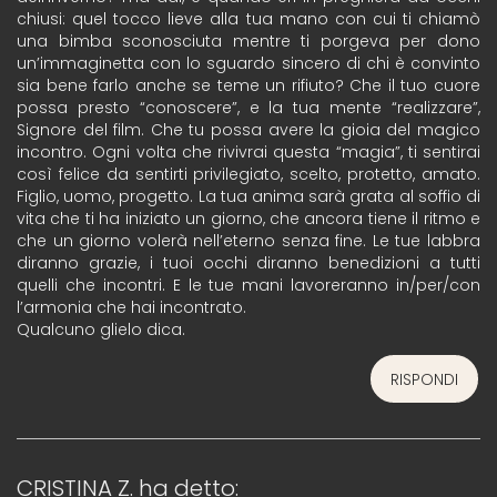
chiusi: quel tocco lieve alla tua mano con cui ti chiamò
una bimba sconosciuta mentre ti porgeva per dono
un’immaginetta con lo sguardo sincero di chi è convinto
sia bene farlo anche se teme un rifiuto? Che il tuo cuore
possa presto “conoscere”, e la tua mente “realizzare”,
Signore del film. Che tu possa avere la gioia del magico
incontro. Ogni volta che rivivrai questa “magia”, ti sentirai
così felice da sentirti privilegiato, scelto, protetto, amato.
Figlio, uomo, progetto. La tua anima sarà grata al soffio di
vita che ti ha iniziato un giorno, che ancora tiene il ritmo e
che un giorno volerà nell’eterno senza fine. Le tue labbra
diranno grazie, i tuoi occhi diranno benedizioni a tutti
quelli che incontri. E le tue mani lavoreranno in/per/con
l’armonia che hai incontrato.
Qualcuno glielo dica.
RISPONDI
CRISTINA Z.
ha detto: