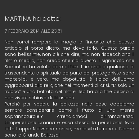
MARTINA
ha detto:
7 FEBBRAIO 2014 ALLE 23:51
Non vorrei rompere la magia e l’incanto che questo
articolo si porta dietro, ma devo farlo. Queste parole
sono bellissime, non c’è che dire, ma non rispecchiano il
film o meglio, non credo che sia questo il significato che
Sorrentino ha voluto dare al film. I rimandi a qualcosa di
trascendente e spirituale da parte del protagonista sono
molteplici, è vero, ma dopotutto è tipico dell’uomo
aggrapparsi alla religione nei momenti di crisi. “E’ solo un
trucco” è una battuta del film e Jep ha alla fine deciso di
non vivere schiavo dell’illusione.
Perché per vedere la bellezza nelle cose dobbiamo
sempre considerarle come il frutto di una mente
soprannaturale!? Arrendiamoci all’immanenza!
L’imperfezione umana è essa stessa la perfezione! Avrò
letto troppo Nietzsche, non so, ma la vita terrena e l’uomo
sono la Grande Bellezza!