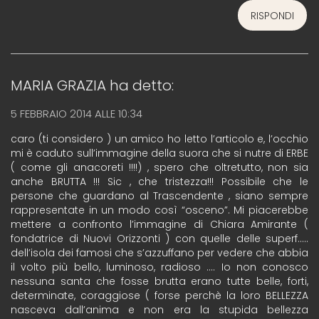
RISPONDI
MARIA GRAZIA
ha detto:
5 FEBBRAIO 2014 ALLE 10:34
caro (ti considero ) un amico ho letto l’articolo e, l’occhio
mi è caduto sull’immagine della suora che si nutre di ERBE
( come gli anacoreti !!!!) , spero che oltretutto, non sia
anche BRUTTA !!! Sic , che tristezza!!! Possibile che le
persone che guardano al Trascendente , siano sempre
rappresentate in un modo così “osceno”. Mi piacerebbe
mettere a confronto l’immagine di Chiara Amirante (
fondatrice di Nuovi Orizzonti ) con quelle delle superf…..
dell’isola dei famosi che s’azzuffano per vedere che abbia
il volto più bello, luminoso, radioso …. Io non conosco
nessuna santa che fosse brutta erano tutte belle, forti,
determinate, coraggiose ( forse perchè la loro BELLEZZA
nasceva dall’anima e non era la stupida bellezza