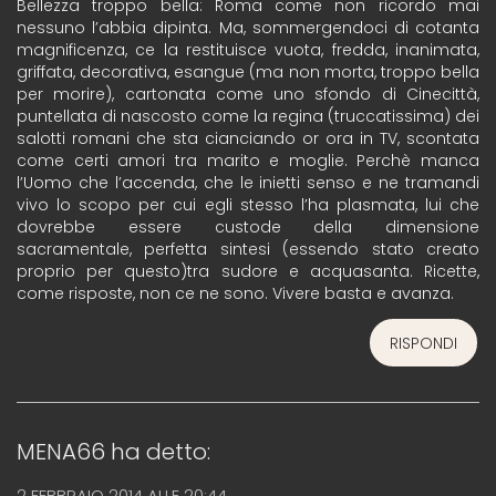
Bellezza troppo bella: Roma come non ricordo mai
nessuno l’abbia dipinta. Ma, sommergendoci di cotanta
magnificenza, ce la restituisce vuota, fredda, inanimata,
griffata, decorativa, esangue (ma non morta, troppo bella
per morire), cartonata come uno sfondo di Cinecittà,
puntellata di nascosto come la regina (truccatissima) dei
salotti romani che sta cianciando or ora in TV, scontata
come certi amori tra marito e moglie. Perchè manca
l’Uomo che l’accenda, che le inietti senso e ne tramandi
vivo lo scopo per cui egli stesso l’ha plasmata, lui che
dovrebbe essere custode della dimensione
sacramentale, perfetta sintesi (essendo stato creato
proprio per questo)tra sudore e acquasanta. Ricette,
come risposte, non ce ne sono. Vivere basta e avanza.
RISPONDI
MENA66
ha detto:
2 FEBBRAIO 2014 ALLE 20:44