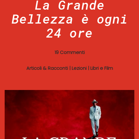
La Grande
Bellezza è ogni
24 ore
19 Commenti
Articoli & Racconti
|
Lezioni
|
Libri e Film