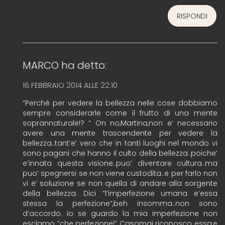
RISPONDI
MARCO
ha detto:
16 FEBBRAIO 2014 ALLE 22:10
“Perché per vedere la bellezza nelle cose dobbiamo
sempre considerarle come il frutto di una mente
soprannaturale!? ” On no,Martina,non e’ necessario
avere una mente trascendente per vedere la
bellezza..tant’e’ vero che in tanti luoghi nel mondo vi
sono pagani che hanno il culto della bellezza..poiche’
e’innata questa visione..puo’ diventare cultura..ma
puo’ spegnersi se non viene custodita..e per farlo non
vi e’ soluzione se non quella di andare alla sorgente
della bellezza. Dici “l’imperfezione umana e’essa
stessa la perfezione”,beh insomma..non sono
d’accordo. Io se guardo la mia imperfezione non
esclamo “che perfezione!” Casomai riconosco essa,e