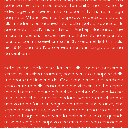
potenza e ciò che salva l’umanità non sono le
«ideologie del bene» ma «i buoni». Lo narra in ogni
pagina di Vita e destino, il capolavoro dedicato proprio
alla madre che, sequestrato dalla polizia sovietica, fu
preservato dall’amico fisico Andrej Sacharov nei
microfilm dei suoi esperimenti di laboratorio e portato
fuori dai confini sovietici: uscì in Svizzera nel 1980, in Italia
nel 1984, quando l’autore era morto in disgrazia ormai
da vent’anni.
Nella prima delle due lettere alla madre Grossman
scrive: «Carissima Mamma, sono venuto a sapere della
tua morte nell’inverno del 1944. Sono arrivato a Berdicev,
sono entrato nella casa dove avevi vissuto e ho capito
che eri morta. Eppure già dal settembre 1941 sentivo nel
mio cuore che te ne eri andata. Mentre ero al fronte,
una volta ho fatto un sogno: entravo in una stanza, che
sapevo essere tua, e vedevo una poltrona vuota. Sono
stato a lungo a osservare la poltrona vuota e quando
mi sono svegliato sapevo che eri morta. Non conoscevo
la terribile morte che avevi patito. Ne venni a