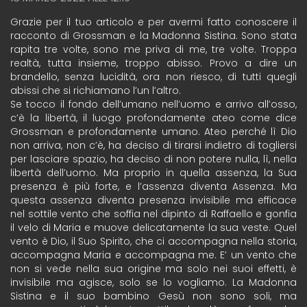
Grazie per il tuo articolo e per avermi fatto conoscere il
racconto di Grossman e la Madonna Sistina. Sono stata
rapita tre volte, sono me priva di me, tre volte. Troppa
realtà, tutta insieme, troppo abisso. Provo a dire un
brandello, senza lucidità, ora non riesco, di tutti quegli
abissi che si richiamano l’un l’altro.
Se tocco il fondo dell’umano nell’uomo e arrivo all’osso,
c’è la libertà, il luogo profondamente ateo come dice
Grossman e profondamente umano. Ateo perché lì Dio
non arriva, non c’è, ha deciso di tirarsi indietro di togliersi
per lasciare spazio, ha deciso di non potere nulla, lì, nella
libertà dell’uomo. Ma proprio in quella assenza, la Sua
presenza è più forte, e l’assenza diventa Assenza. Ma
questa assenza diventa presenza invisibile ma efficace
nel sottile vento che soffia nel dipinto di Raffaello e gonfia
il velo di Maria e muove delicatamente la sua veste. Quel
vento è Dio, il Suo Spirito, che ci accompagna nella storia,
accompagna Maria e accompagna me. E’ un vento che
non si vede nella sua origine ma solo nei suoi effetti, è
invisibile ma agisce, solo se lo vogliamo. La Madonna
Sistina e il suo bambino Gesù non sono soli, ma