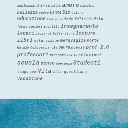
amore
amicizia
adolescenti
bambino
Dio
bellezza
Dante
dolore
cuore
educazione
felicità
fede
film
famiglia
insegnamento
identità
futuro
genitori
legami
lettura
Leopardi
letteratura
libri
meraviglia
morte
maturazione
prof 2.0
paura
poesia
Natale
Odissea
parole
professori
relazioni
racconto
realtà
scuola
Studenti
senso
speranza
Vita
tempo
vita quotidiana
uomo
vocazione