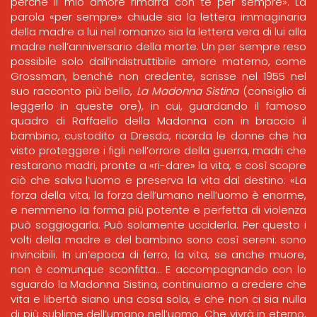
perché il mio amore rimarrà con te per sempre». La
parola «per sempre» chiude sia la lettera immaginaria
della madre a lui nel romanzo sia la lettera vera di lui alla
madre nell’anniversario della morte. Un per sempre reso
possibile solo dall’indistruttibile amore materno, come
Grossman, benché non credente, scrisse nel 1955 nel
suo racconto più bello,
La Madonna Sistina
(consiglio di
leggerlo in queste ore), in cui, guardando il famoso
quadro di Raffaello della Madonna con in braccio il
bambino, custodito a Dresda, ricorda le donne che ha
visto proteggere i figli nell’orrore della guerra, madri che
restarono madri, pronte a «ri-dare» la vita, e così scopre
ciò che salva l’uomo e preserva la vita dal destino: «La
forza della vita, la forza dell’umano nell’uomo è enorme,
e nemmeno la forma più potente e perfetta di violenza
può soggiogarla. Può solamente ucciderla. Per questo i
volti della madre e del bambino sono così sereni: sono
invincibili. In un’epoca di ferro, la vita, se anche muore,
non è comunque sconfitta… E accompagnando con lo
sguardo la Madonna Sistina, continuiamo a credere che
vita e libertà siano una cosa sola, e che non ci sia nulla
di più sublime dell’umano nell’uomo. Che vivrà in eterno,