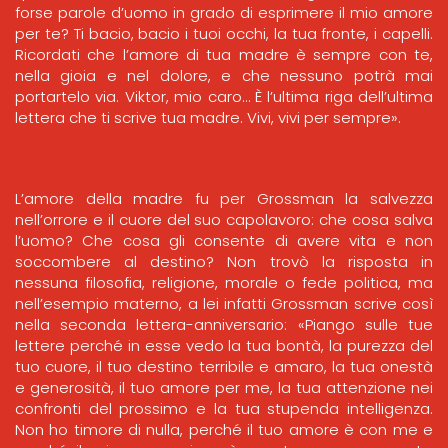
forse parole d’uomo in grado di esprimere il mio amore
per te? Ti bacio, bacio i tuoi occhi, la tua fronte, i capelli.
Ricordati che l’amore di tua madre è sempre con te,
nella gioia e nel dolore, e che nessuno potrà mai
portartelo via. Viktor, mio caro… È l’ultima riga dell’ultima
lettera che ti scrive tua madre. Vivi, vivi per sempre».
L’amore della madre fu per Grossman la salvezza
nell’orrore e il cuore del suo capolavoro: che cosa salva
l’uomo? Che cosa gli consente di avere vita e non
soccombere al destino? Non trovò la risposta in
nessuna filosofia, religione, morale o fede politica, ma
nell’esempio materno, a lei infatti Grossman scrive così
nella seconda lettera-anniversario: «Piango sulle tue
lettere perché in esse vedo la tua bontà, la purezza del
tuo cuore, il tuo destino terribile e amaro, la tua onestà
e generosità, il tuo amore per me, la tua attenzione nei
confronti del prossimo e la tua stupenda intelligenza.
Non ho timore di nulla, perché il tuo amore è con me e