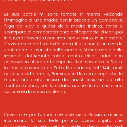
Le sue parole mi sono tornate in mente vedendo
l’immagine di una madre con in braccio un bambino in
fuga da Kiev o quella della madre incinta, ferita e
scampata al bombardamento dell’ospedale di Mariupol
in cui era ricoverata per l’imminente parto. In sua madre
Grossman vede l’umanità intera. Il suo non è un ricordo
sentimentale: cronista dell’assedio di Stalingrado e delle
imprese dell’Armata rossa contro Hitler, aderì con
convinzione al progetto imperialistico sovietico di Stalin,
lo stesso rievocato da Putin. Ma quando, nel 1944, tornò
nella sua città natale, Berdicev, in Ucraina, scoprì che la
madre era stata uccisa dai nazisti insieme ad altri
trentamila ebrei, con la collaborazione di molti ucraini in
cui covava la stessa violenza.
L’evento e poi l’orrore che vide nella Russia stalinista
incrinarono la sua fede politica: aveva capito che
nazismo e comunismo erano figli della stessa volontà di