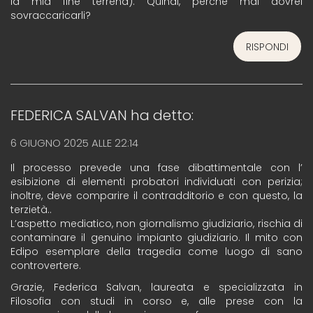
la mia fine terrena). Quindi, perché mai dovrei
sovraccaricarli?
RISPONDI
FEDERICA SALVAN
ha detto:
6 GIUGNO 2025 ALLE 22:14
Il processo prevede una fase dibattimentale con l’
esibizione di elementi probatori individuati con perizia;
inoltre, deve comparire il contradditorio e con questo, la
terzietà..
L’aspetto mediatico, non giornalismo giudiziario, rischia di
contaminare il genuino impianto giudiziario. Il mito con
Edipo esemplare della tragedia come luogo di sano
controvertere.
Grazie, Federica Salvan, laureata e specializzata in
Filosofia con studi in corso e, alle prese con la