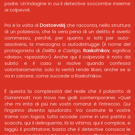
padre. Un’indagine in cui il detective soccombe insieme
ai colpevoli.
Poi è la volta di
Dostoevskij
che racconta, nella struttura
di un poliziesco, che la vera pena di un delitto è averlo
commesso, perché, per quanto si lotti per auto-
assolversi, la menzogna ci autodistrugge (il nome del
protagonista di
Delitto e Castigo
,
Raskol’nikov
, significa
«diviso», «spezzato»). Anche qui il colpevole è noto da
subito e il caso si risolve quando confessa
volontariamente: solo la verità rende liberi, anche se si
va in carcere, come succede a Raskol’nikov.
È questa la complessità del reale che il poliziotto di
Dürrenmatt non trova nei gialli contemporanei: «Quel
che mi irrita di più nei vostri romanzi è l’intreccio. Qui
l’inganno diventa spudorato. Voi costruite le vostre
trame con logica; tutto accade come in una partita a
scacchi, qui il delinquente, là la vittima, qui il complice, e
laggiù il profittatore; basta che il detective conosca le