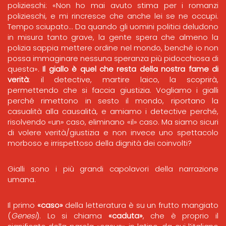
polizieschi: «Non ho mai avuto stima per i romanzi
polizieschi, e mi rincresce che anche lei se ne occupi.
Tempo sciupato… Da quando gli uomini politici deludono
in misura tanto grave, la gente spera che almeno la
polizia sappia mettere ordine nel mondo, benché io non
possa immaginare nessuna speranza più pidocchiosa di
questa».
Il giallo è quel che resta della nostra fame di
verità
: il detective, martire laico, la scoprirà,
permettendo che si faccia giustizia. Vogliamo i gialli
perché rimettono in sesto il mondo, riportano la
casualità alla causalità, e amiamo i detective perché,
risolvendo «un» caso, eliminano «il» caso. Ma siamo sicuri
di volere verità/giustizia e non invece uno spettacolo
morboso e irrispettoso della dignità dei coinvolti?
Gialli sono i più grandi capolavori della narrazione
umana.
Il primo
«caso»
della letteratura è su un frutto mangiato
(
Genesi
). Lo si chiama
«caduta»
, che è proprio il