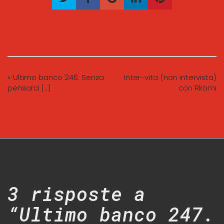
« Ultimo banco 246. Senza
Inter-vita (non intervista)
pensarci [..]
con Rkomi
3 risposte a
“Ultimo banco 247.