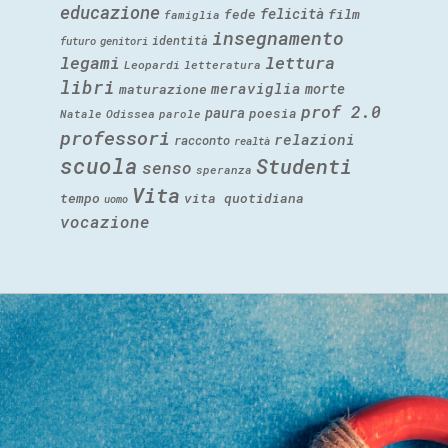
educazione
felicità
fede
film
famiglia
insegnamento
identità
futuro
genitori
legami
lettura
Leopardi
letteratura
libri
meraviglia
morte
maturazione
prof 2.0
paura
poesia
Natale
Odissea
parole
professori
relazioni
racconto
realtà
scuola
Studenti
senso
speranza
Vita
tempo
vita quotidiana
uomo
vocazione