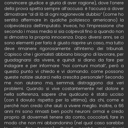
convincere giudice e giuria di aver ragione), dove l’onere
della prova spetta sempre all’accusa: è l’accusa a dover
dimostrare “al di là di ogni ragionevole dubbio” (come ho
sentito affermare in qualche poliziesco americano) la
colpevolezza dell’imputato. Invece, ho l’impressione che
secondo i mass media si sia colpevoli fino a quando non
si dimostra la propria innocenza. Dopo diversi anni, se ci
sono elementi per farlo è giusto riaprire un caso, ma tutto
deve rimanere rigorosamente all’interno dei tribunali.
Capisco che i giornalisti abbiano bisogno di lavorare, per
guadagnarsi da vivere, e quindi si diano da fare per
indagare e per informare “noi comuni mortali”, però a
questo punto vi chiedo e vi domando: come possono
queste notizie aiutarci nella crescita personale? Secondo
me non aiutano ma, semmai, distraggono dai veri
problemi. Quando si vive costantemente nel dolore e
nella sofferenza, sapere che qualcuno è stato ucciso
(con il dovuto rispetto per la vittima), da chi, come e
perché non credo che aiuti a vivere meglio. Inoltre, a 66
anni mi sono rimasti ben pochi neuroni ormai e credo
proprio di dovermeli tenere da conto, coccolarli, fare in
modo che non mi abbandonino (nel qual caso sarebbe