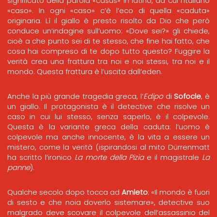
significato della parola «casus» in latino, da cui l’italiano
«caso». In ogni «caso» c’è l’eco di quella «caduta»
originaria. Lì il giallo è presto risolto da Dio che però
conduce un’indagine sull’uomo: «Dove sei?» gli chiede,
cioè a che punto sei di te stesso, che fine hai fatto, che
cosa hai compreso di te dopo tutto questo? Fuggire la
verità crea una frattura tra noi e noi stessi, tra noi e il
mondo. Questa frattura è l’uscita dall’eden.
Anche la più grande tragedia greca, l’
Edipo
di
Sofocle
, è
un giallo. Il protagonista è il detective che risolve un
caso in cui lui stesso, senza saperlo, è il colpevole.
Questa è la variante greca della caduta: l’uomo è
colpevole ma anche innocente, è la vita a essere un
mistero, come la verità (ispirandosi al mito Dürrenmatt
ha scritto l’ironico
La morte della Pizia
e il magistrale
La
panne
).
Qualche secolo dopo tocca ad
Amleto
: «Il mondo è fuori
di sesto e che noia doverlo sistemare», detective suo
malgrado deve scovare il colpevole dell’assassinio del