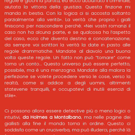
regole e giochi la partita, ed ecco acciuffato il criminale,
aiutata la vittoria della giustizia. Questa finzione mi
manda in bestia. Con la logica ci si accosta soltanto
parzialmente alla verità». La verità che proprio i gialli
finiscono per nascondere perché: «Nei vostri romanzi il
caso non ha alcuna parte, e se qualcosa ha l’aspetto
del caso, ecco che diventa destino e concatenazione;
da sempre voi scrittori la verità la date in pasto alle
regole drammatiche. Mandate al diavolo una buona
volta queste regole. Un fatto non può “tornare” come
torna un conto… Questo universo può essere perfetto,
possibile, ma è una menzogna. Mandate alla malora la
perfezione se volete procedere verso le cose, verso la
realtà, come si addice a degli uomini, altrimenti
statevene tranquilli, e occupatevi di inutili esercizi di
stile».
Ci possono allora essere detective più o meno logici o
intuitivi,
da Holmes a Montalbano
, ma nelle pagine dei
giallisti alla fine il mondo torna in ordine. Questo ci
soddisfa come un cruciverba, ma può illuderci, perché là