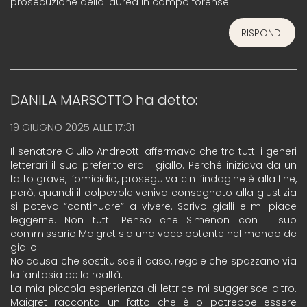
prosecuzione della laurea in campo forense.
RISPONDI
DANILA MARSOTTO
ha detto:
19 GIUGNO 2025 ALLE 17:31
Il senatore Giulio Andreotti affermava che tra tutti i generi
letterari il suo preferito era il giallo. Perché iniziava da un
fatto grave, l’omicidio, proseguiva cin l’indagine è alla fine,
però, quandi il colpevole veniva consegnato alla giustizia
si poteva “continuare” a vivere. Scrivo gialli e mi piace
leggerne. Non tutti. Penso che Simenon con il suo
commissario Maigret sia una voce potente nel mondo de
giallo.
No causa che sostituisce il caso, regole che spazzano via
la fantasia della realtà.
La mia piccola esperienza di lettrice mi suggerisce altro.
Maigret racconta un fatto che è o potrebbe essere