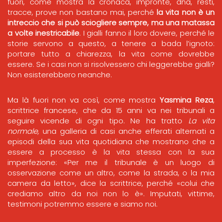
fuori, come mostra la cronaca, impronte, dna, resti,
tracce, prove non bastano mai, perché
la vita non è un
intreccio che si può sciogliere sempre, ma una matassa
a volte inestricabile
. I gialli fanno il loro dovere, perché le
storie servono a questo, a tenere a bada l’ignoto:
portare tutto a chiarezza, la vita come dovrebbe
essere. Se i casi non si risolvessero chi leggerebbe gialli?
Non esisterebbero neanche.
Ma là fuori non va così, come mostra
Yasmina Reza
,
scrittrice francese, che da 15 anni va nei tribunali a
seguire vicende di ogni tipo. Ne ha tratto
La vita
normale,
una galleria di casi anche efferati alternati a
episodi della sua vita quotidiana che mostrano che a
essere a processo è la vita stessa con la sua
imperfezione: «Per me il tribunale è un luogo di
osservazione come un altro, come la strada, o la mia
camera da letto», dice la scrittrice, perché «colui che
crediamo altro da noi non lo è». Imputati, vittime,
testimoni potremmo essere e siamo noi.