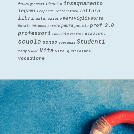
insegnamento
identità
futuro
genitori
legami
lettura
Leopardi
letteratura
libri
meraviglia
morte
maturazione
prof 2.0
paura
poesia
Natale
Odissea
parole
professori
relazioni
racconto
realtà
scuola
Studenti
senso
speranza
Vita
tempo
vita quotidiana
uomo
vocazione