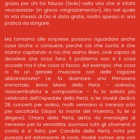
grazia per chi ha fiducia (fede) nella vita che è infatti
«eucarestia» (in greco «ringraziamento»), rito nel quale
la vita stessa di Dio è data gratis, risolto spesso in una
pratica da sbrigare.
Ma torniamo alle sorprese: possono riguardare anche
cose brutte o consuete, perché ciò che conta è che
stanno capitando a noi che siamo liberi, cioè capaci di
decidere che cosa farci. Il problema non è il cosa
accade ma il che cosa ci faccio. Ad esempio: che cosa
ci fa un geniale musicista con delle ragazze
abbandonate? Le fa diventare una Primavera
immortale: Anna Maria della Pietà – violinista,
clavicembalista e compositrice – fu la solista più
celebrata dell’Ospedale della Pietà, a lei Vivaldi dedicò
28 concerti per violino, molti venivano a Venezia solo
per ascoltarla (dopo la morte del maestro, fu lei a
dirigere); Chiara della Pietà, detta «la meraviglia di
Venezia» per la versatilità, suonava tutti gli strumenti a
corda e a fiato; per Candida della Pietà, nota per
purezza ed estensione di voce, Vivaldi scrisse arie con