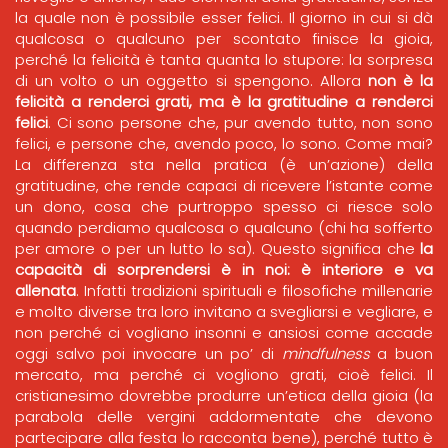
la quale non è possibile esser felici. Il giorno in cui si dà
qualcosa o qualcuno per scontato finisce la gioia,
perché la felicità è tanta quanta lo stupore: la sorpresa
di un volto o un oggetto si spengono. Allora
non è la
felicità a renderci grati, ma è la gratitudine a renderci
felici
. Ci sono persone che, pur avendo tutto, non sono
felici, e persone che, avendo poco, lo sono. Come mai?
La differenza sta nella pratica (è un’azione) della
gratitudine, che rende capaci di ricevere l’istante come
un dono, cosa che purtroppo spesso ci riesce solo
quando perdiamo qualcosa o qualcuno (chi ha sofferto
per amore o per un lutto lo sa). Questo significa che
la
capacità di sorprendersi è in noi: è interiore e va
allenata
. Infatti tradizioni spirituali e filosofiche millenarie
e molto diverse tra loro invitano a svegliarsi e vegliare, e
non perché ci vogliano insonni e ansiosi come accade
oggi salvo poi invocare un po’ di
mindfulness
a buon
mercato, ma perché ci vogliono grati, cioè felici. Il
cristianesimo dovrebbe produrre un’etica della gioia (la
parabola delle vergini addormentate che devono
partecipare alla festa lo racconta bene), perché tutto è