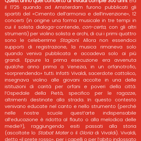
Quest’anno quel concerto di Vivaldi compie 300 anni
. Era
il 1725 quando ad Amsterdam furono pubblicati gli
spartiti del «Cimento dell’armonia e dell’invenzione», 12
concerti (in origine una forma musicale in tre tempi in
cui il solista dialoga-contende,
con-certa
, con gli altri
strumenti) per violino solista e archi, di cui i primi quattro
sono le celeberrime
Stagioni
. Allora non essendoci
supporti di registrazione, la musica rimaneva solo
quando veniva pubblicata e accadeva solo ai più
grandi. Eppure la prima esecuzione era avvenuta
qualche anno prima a Venezia, in un orfanotrofio,
«sorprendendo» tutti. Infatti Vivaldi, sacerdote cattolico,
insegnava violino alle giovani accolte in una delle
istituzioni di carità per orfani e poveri della città:
l’Ospedale della Pietà, specifico per le ragazze,
altrimenti destinate alla strada. In questo contesto
venivano educate nel canto e nello strumento (perché
nelle nostre scuole quest’arte indispensabile
all’educazione è ridotta al flauto o alla melodica delle
medie?), raggiungendo esiti passati alla storia
(ascoltate lo
Stabat Mater
o il
Gloria
di Vivaldi). Vivaldi,
detto «il prete rosso», per i capelli o per l’abito indossato