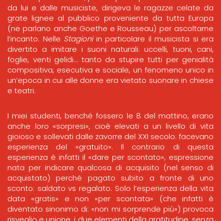
da lui e dalle musiciste, dirigeva le ragazze celate da
grate lignee al pubblico proveniente da tutta Europa
(ne parlano anche Goethe e Rousseau) per ascoltarne
l’incanto. Nelle
Stagioni
in particolare il musicista si era
divertito a imitare i suoni naturali: uccelli, tuoni, cani,
foglie, venti gelidi… tanto da stupire tutti per genialità
compositiva, esecutiva e sociale, un fenomeno unico in
un’epoca in cui alle donne era vietato suonare in chiese
e teatri.
I miei studenti, benché fossero le 8 del mattino, erano
anche loro «sorpresi», cioè elevati a un livello di vita
gioioso e sollevati dalle zavorre del XXI secolo: facevano
esperienza del «gratuito». Il contrario di questa
esperienza è infatti il «dare per scontato», espressione
nata per indicare qualcosa di acquisito (nel senso di
acquistato) perché pagato subito a fronte di uno
sconto: saldato vs regalato. Solo l’esperienza della vita
data «gratis» e non «per scontata» (che infatti è
diventato sinonimo di: «non mi sorprende più») provoca
risveglio e unione, i due elementi della gratitudine, senza