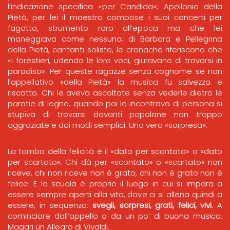
l’indicazione specifica «per Candida»; Apollonia della
Pietà, per lei il maestro compose i suoi concerti per
fagotto, strumento raro all’epoca ma che lei
maneggiava come nessuno; di Barbara e Pellegrina
della Pietà, cantanti soliste, le cronache riferiscono che
«i forestieri, udendo le loro voci, giuravano di trovarsi in
paradiso». Per queste ragazze senza cognome se non
l’appellativo «della Pietà» la musica fu salvezza e
riscatto. Chi le aveva ascoltate senza vederle dietro le
paratie di legno, quando poi le incontrava di persona si
stupiva di trovarsi davanti popolane non troppo
aggraziate e dai modi semplici. Una vera «sorpresa».
La tomba della felicità è il «dato per scontato» o «dato
per scartato». Chi dà per «scontato» o «scartato» non
riceve, chi non riceve non è grato, chi non è grato non è
felice. E la scuola è proprio il luogo in cui si impara a
essere sempre aperti alla vita, dove ci si allena quindi a
essere, in sequenza:
svegli, sorpresi, grati, felici, vivi
. A
cominciare dall’appello o da un po’ di buona musica.
Magari un Allegro di Vivaldi.