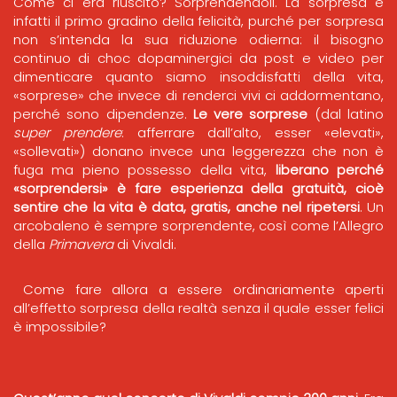
Come ci era riuscito? Sorprendendoli. La sorpresa è
infatti il primo gradino della felicità, purché per sorpresa
non s’intenda la sua riduzione odierna: il bisogno
continuo di choc dopaminergici da post e video per
dimenticare quanto siamo insoddisfatti della vita,
«sorprese» che invece di renderci vivi ci addormentano,
perché sono dipendenze.
Le vere sorprese
(dal latino
super prendere
: afferrare dall’alto, esser «elevati»,
«sollevati») donano invece una leggerezza che non è
fuga ma pieno possesso della vita,
liberano perché
«sorprendersi» è fare esperienza della gratuità, cioè
sentire che la vita è data, gratis, anche nel ripetersi
. Un
arcobaleno è sempre sorprendente, così come l’Allegro
della
Primavera
di Vivaldi.
Come fare allora a essere ordinariamente aperti
all’effetto sorpresa della realtà senza il quale esser felici
è impossibile?