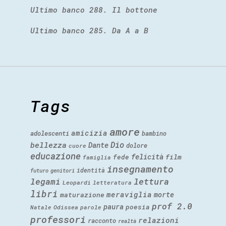
Ultimo banco 288. Il bottone
Ultimo banco 285. Da A a B
Tags
amore
amicizia
adolescenti
bambino
Dio
bellezza
Dante
dolore
cuore
educazione
felicità
fede
film
famiglia
insegnamento
identità
futuro
genitori
legami
lettura
Leopardi
letteratura
libri
meraviglia
morte
maturazione
prof 2.0
paura
poesia
Natale
Odissea
parole
professori
relazioni
racconto
realtà