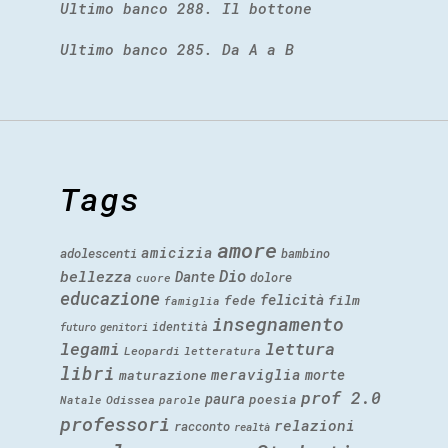
Ultimo banco 288. Il bottone
Ultimo banco 285. Da A a B
Tags
amore
amicizia
adolescenti
bambino
Dio
bellezza
Dante
dolore
cuore
educazione
felicità
fede
film
famiglia
insegnamento
identità
futuro
genitori
legami
lettura
Leopardi
letteratura
libri
meraviglia
morte
maturazione
prof 2.0
paura
poesia
Natale
Odissea
parole
professori
relazioni
racconto
realtà