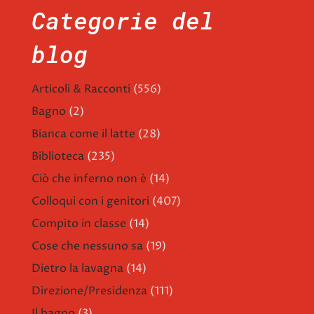
Categorie del
blog
Articoli & Racconti
(556)
Bagno
(2)
Bianca come il latte
(28)
Biblioteca
(235)
Ciò che inferno non è
(14)
Colloqui con i genitori
(407)
Compito in classe
(14)
Cose che nessuno sa
(19)
Dietro la lavagna
(14)
Direzione/Presidenza
(111)
Il bagno
(3)