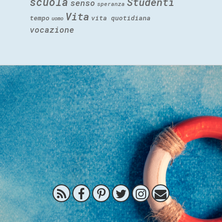
scuola
Studenti
senso
speranza
Vita
tempo
vita quotidiana
uomo
vocazione