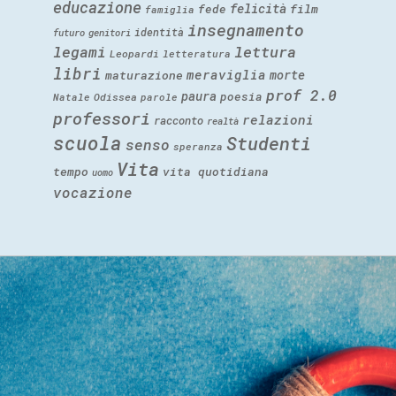
educazione
felicità
fede
film
famiglia
insegnamento
identità
futuro
genitori
legami
lettura
Leopardi
letteratura
libri
meraviglia
morte
maturazione
prof 2.0
paura
poesia
Natale
Odissea
parole
professori
relazioni
racconto
realtà
scuola
Studenti
senso
speranza
Vita
tempo
vita quotidiana
uomo
vocazione