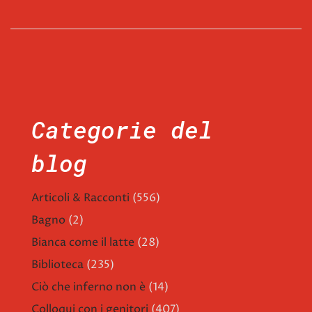
Categorie del
blog
Articoli & Racconti
(556)
Bagno
(2)
Bianca come il latte
(28)
Biblioteca
(235)
Ciò che inferno non è
(14)
Colloqui con i genitori
(407)