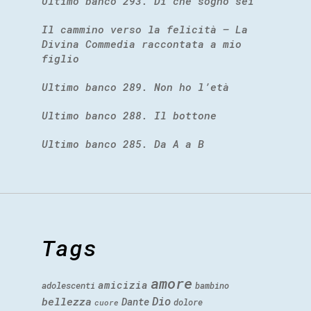
Ultimo banco 293. Di che sogno sei
Il cammino verso la felicità – La
Divina Commedia raccontata a mio
figlio
Ultimo banco 289. Non ho l’età
Ultimo banco 288. Il bottone
Ultimo banco 285. Da A a B
Tags
amore
amicizia
adolescenti
bambino
Dio
bellezza
Dante
dolore
cuore