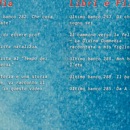
dia
Libri e Fi
o banco 282. Che cosa
Ultimo banco 293. Di ch
tate?
sogno sei
e di essere prof
Il cammino verso la fel
– La Divina Commedia
vista natalizia
raccontata a mio figlio
vista al “Tempo dei
Ultimo banco 289. Non h
 eroi”
l’età
storia è una storia
Ultimo banco 288. Il bo
re, vi racconto il
é in questo video
Ultimo banco 285. Da A 