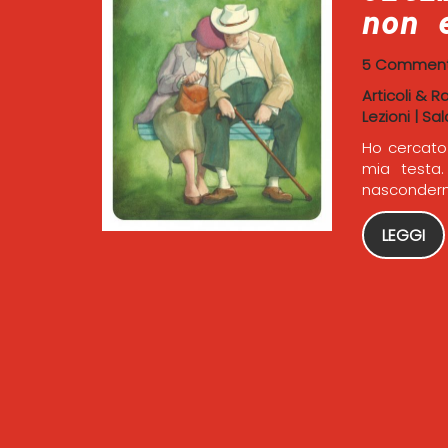
non 
5 Comment
Articoli & R
Lezioni
|
Sal
Ho cercato
mia testa.
nascondermi
LEGGI