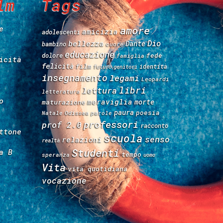
lm
Tags
e
amore
amicizia
adolescenti
Dio
bellezza
Dante
bambino
cuore
educazione
fede
dolore
famiglia
icità
felicità
film
identità
futuro
genitori
insegnamento
legami
Leopardi
libri
lettura
letteratura
o
meraviglia
morte
maturazione
paura
poesia
Natale
Odissea
parole
professori
prof 2.0
racconto
ttone
scuola
senso
relazioni
realtà
Studenti
a B
tempo
speranza
uomo
Vita
vita quotidiana
vocazione