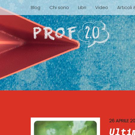
Blog
Chi sono
Libri
Video
Articoli
26 APRILE 2
Ulti