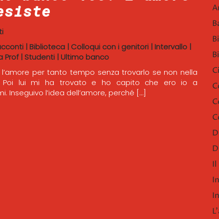
esiste
A
B
i
B
acconti
|
Biblioteca
|
Colloqui con i genitori
|
Intervallo
|
B
a Prof
|
Studenti
|
Ultimo banco
C
 l’amore per tanto tempo senza trovarlo se non nella
 Poi lui mi ha trovato e ho capito che ero io a
C
. Inseguivo l’idea dell’amore, perché […]
C
C
D
D
I
I
I
L