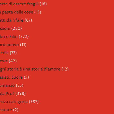
arte di essere fragili
(18)
a pasta delle cose
(15)
etti da rifare
(67)
ezioni
(250)
bri e Film
(272)
ibro nuovo
(11)
edia
(77)
ews
(42)
gni storia è una storia d'amore
(12)
esisti, cuore
(5)
omanzo
(55)
ala Prof
(398)
enza categoria
(387)
parate
(2)