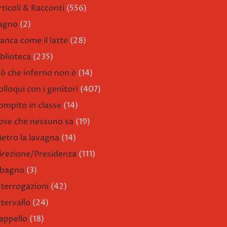
rticoli & Racconti
(556)
agno
(2)
ianca come il latte
(28)
iblioteca
(235)
iò che inferno non è
(14)
olloqui con i genitori
(407)
ompito in classe
(14)
ose che nessuno sa
(19)
ietro la lavagna
(14)
irezione/Presidenza
(111)
l bagno
(3)
nterrogazioni
(42)
ntervallo
(24)
'appello
(18)