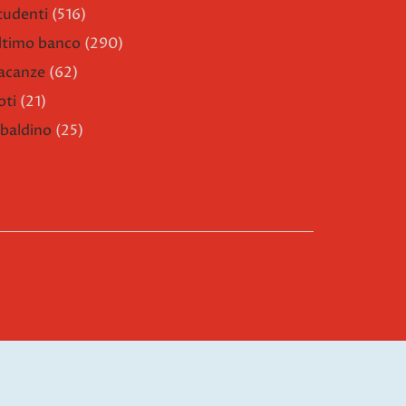
tudenti
(516)
ltimo banco
(290)
acanze
(62)
oti
(21)
ibaldino
(25)