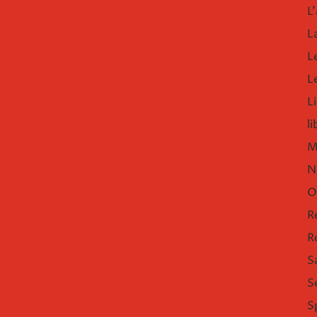
L'
L
L
L
Li
l
M
N
O
R
R
S
S
S