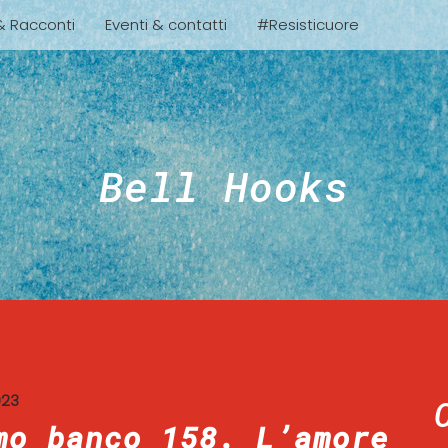
 & Racconti
Eventi & contatti
#Resisticuore
Bell Hooks
023
mo banco 158. L’amore