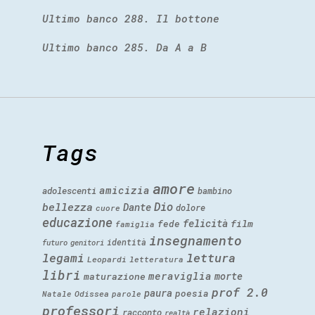
Ultimo banco 288. Il bottone
Ultimo banco 285. Da A a B
Tags
amore
amicizia
adolescenti
bambino
Dio
bellezza
Dante
dolore
cuore
educazione
felicità
fede
film
famiglia
insegnamento
identità
futuro
genitori
legami
lettura
Leopardi
letteratura
libri
meraviglia
morte
maturazione
prof 2.0
paura
poesia
Natale
Odissea
parole
professori
relazioni
racconto
realtà