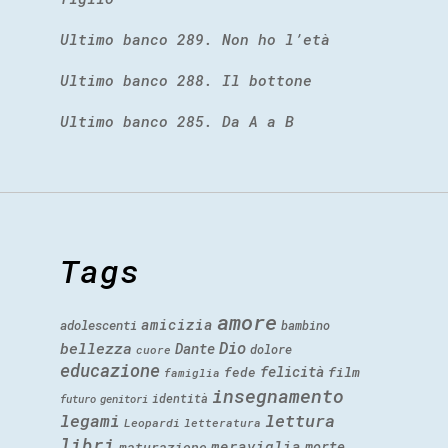
Ultimo banco 289. Non ho l’età
Ultimo banco 288. Il bottone
Ultimo banco 285. Da A a B
Tags
amore
amicizia
adolescenti
bambino
Dio
bellezza
Dante
dolore
cuore
educazione
felicità
fede
film
famiglia
insegnamento
identità
futuro
genitori
legami
lettura
Leopardi
letteratura
libri
meraviglia
morte
maturazione