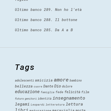
Ultimo banco 289. Non ho l’età
Ultimo banco 288. Il bottone
Ultimo banco 285. Da A a B
Tags
amore
amicizia
adolescenti
bambino
Dio
bellezza
Dante
dolore
cuore
educazione
felicità
fede
film
famiglia
insegnamento
identità
futuro
genitori
legami
lettura
Leopardi
letteratura
libri
meraviglia
morte
maturazione