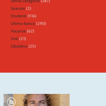
Senza categoria
(387)
Sparate
(2)
Studenti
(516)
Ultimo banco
(290)
Vacanze
(62)
Voti
(21)
Zibaldino
(25)