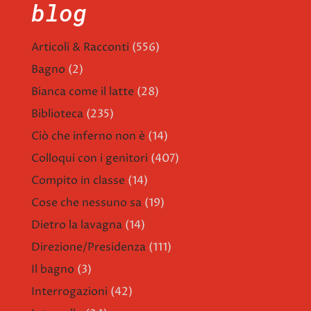
blog
Articoli & Racconti
(556)
Bagno
(2)
Bianca come il latte
(28)
Biblioteca
(235)
Ciò che inferno non è
(14)
Colloqui con i genitori
(407)
Compito in classe
(14)
Cose che nessuno sa
(19)
Dietro la lavagna
(14)
Direzione/Presidenza
(111)
Il bagno
(3)
Interrogazioni
(42)