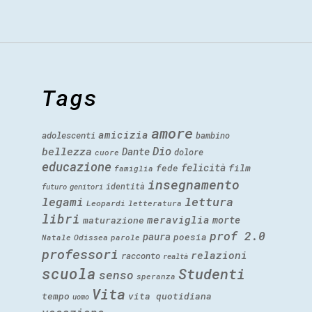
Tags
amore
amicizia
adolescenti
bambino
Dio
bellezza
Dante
dolore
cuore
educazione
felicità
fede
film
famiglia
insegnamento
identità
futuro
genitori
legami
lettura
Leopardi
letteratura
libri
meraviglia
morte
maturazione
prof 2.0
paura
poesia
Natale
Odissea
parole
professori
relazioni
racconto
realtà
scuola
Studenti
senso
speranza
Vita
tempo
vita quotidiana
uomo