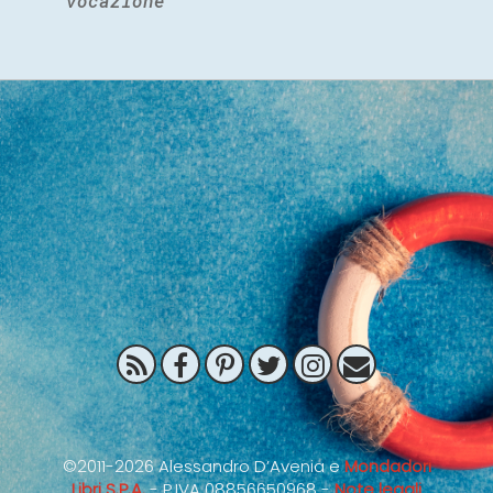
vocazione
©2011-2026 Alessandro D’Avenia e
Mondadori
Libri S.P.A.
- P.IVA 08856650968 -
Note legali