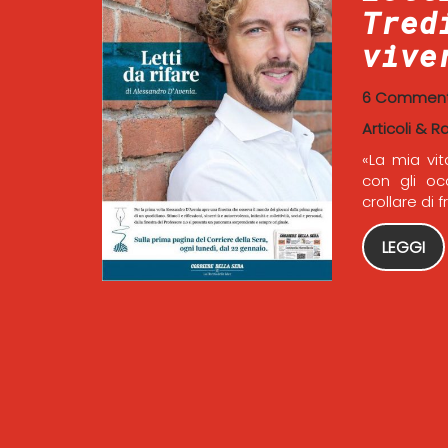
Tred
vive
6 Comment
Articoli & R
«La mia vi
con gli oc
crollare di 
LEGGI