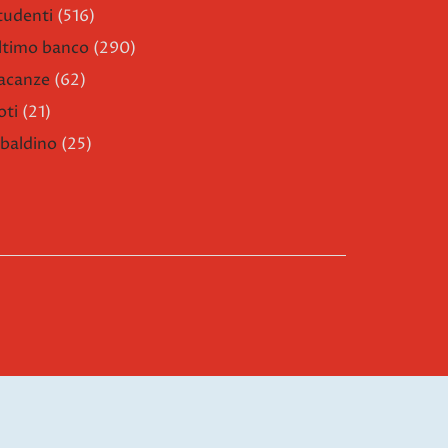
tudenti
(516)
ltimo banco
(290)
acanze
(62)
oti
(21)
ibaldino
(25)