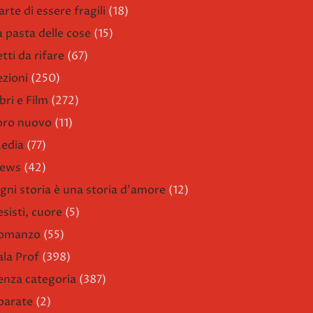
arte di essere fragili
(18)
a pasta delle cose
(15)
etti da rifare
(67)
ezioni
(250)
bri e Film
(272)
ibro nuovo
(11)
edia
(77)
ews
(42)
gni storia è una storia d'amore
(12)
esisti, cuore
(5)
omanzo
(55)
ala Prof
(398)
enza categoria
(387)
parate
(2)