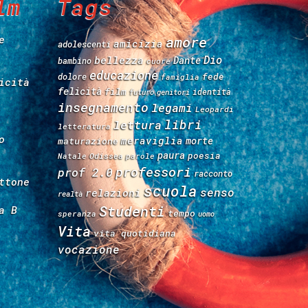
lm
Tags
e
amore
amicizia
adolescenti
Dio
bellezza
Dante
bambino
cuore
educazione
fede
dolore
famiglia
icità
felicità
film
identità
futuro
genitori
insegnamento
legami
Leopardi
libri
lettura
letteratura
o
meraviglia
morte
maturazione
paura
poesia
Natale
Odissea
parole
professori
prof 2.0
racconto
ttone
scuola
senso
relazioni
realtà
Studenti
a B
tempo
speranza
uomo
Vita
vita quotidiana
vocazione