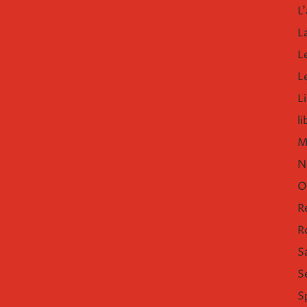
L'
L
L
L
Li
l
M
N
O
R
R
S
S
S