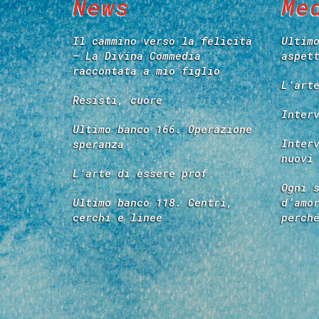
News
Me
Il cammino verso la felicità
Ultim
– La Divina Commedia
aspet
raccontata a mio figlio
L’art
Resisti, cuore
Inter
Ultimo banco 166. Operazione
Inter
speranza
nuovi
L’arte di essere prof
Ogni 
Ultimo banco 118. Centri,
d’amo
cerchi e linee
perch