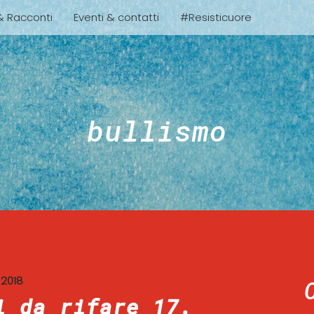
 & Racconti
Eventi & contatti
#Resisticuore
bullismo
2018
i da rifare 17.