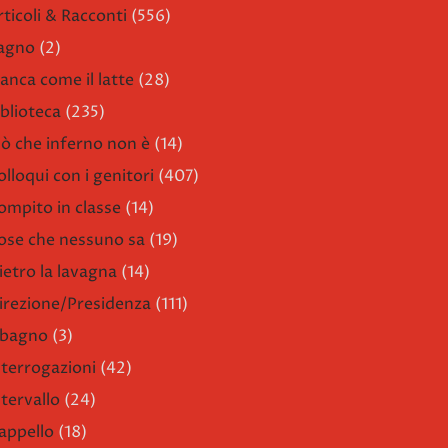
rticoli & Racconti
(556)
agno
(2)
ianca come il latte
(28)
iblioteca
(235)
iò che inferno non è
(14)
olloqui con i genitori
(407)
ompito in classe
(14)
ose che nessuno sa
(19)
ietro la lavagna
(14)
irezione/Presidenza
(111)
l bagno
(3)
nterrogazioni
(42)
ntervallo
(24)
'appello
(18)