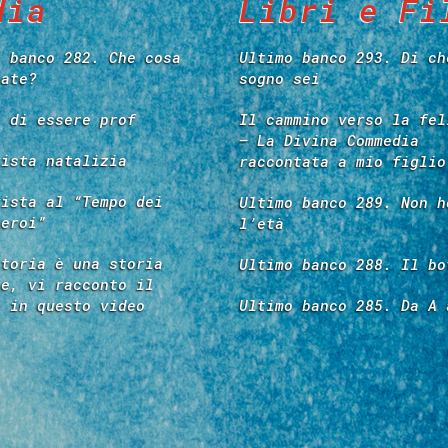
dia
Libri e Fi
o banco 282. Che cosa
Ultimo banco 293. Di ch
tate?
sogno sei
e di essere prof
Il cammino verso la fel
– La Divina Commedia
vista natalizia
raccontata a mio figlio
vista al “Tempo dei
Ultimo banco 289. Non h
 eroi”
l’età
storia è una storia
Ultimo banco 288. Il bo
re, vi racconto il
é in questo video
Ultimo banco 285. Da A 