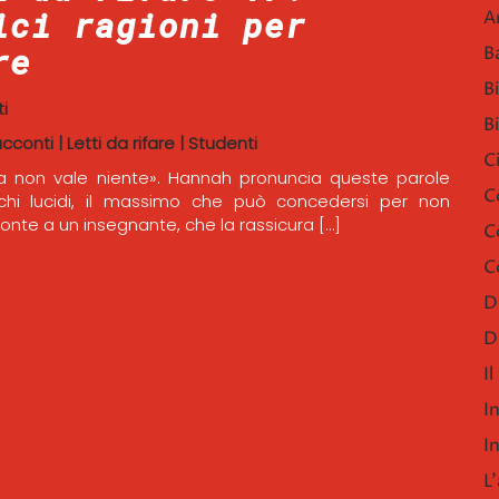
ici ragioni per
A
re
B
B
i
B
acconti
|
Letti da rifare
|
Studenti
C
ta non vale niente». Hannah pronuncia queste parole
C
chi lucidi, il massimo che può concedersi per non
fronte a un insegnante, che la rassicura […]
C
C
D
D
I
I
I
L