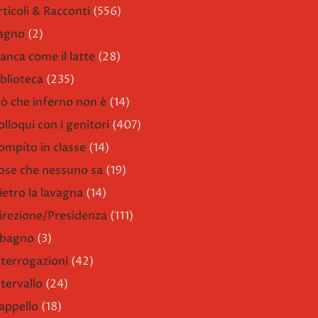
rticoli & Racconti
(556)
agno
(2)
ianca come il latte
(28)
iblioteca
(235)
iò che inferno non è
(14)
olloqui con i genitori
(407)
ompito in classe
(14)
ose che nessuno sa
(19)
ietro la lavagna
(14)
irezione/Presidenza
(111)
l bagno
(3)
nterrogazioni
(42)
ntervallo
(24)
'appello
(18)