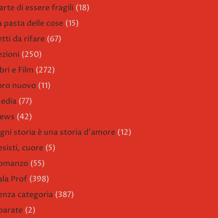
arte di essere fragili
(18)
a pasta delle cose
(15)
etti da rifare
(67)
ezioni
(250)
bri e Film
(272)
ibro nuovo
(11)
edia
(77)
ews
(42)
gni storia è una storia d'amore
(12)
esisti, cuore
(5)
omanzo
(55)
ala Prof
(398)
enza categoria
(387)
parate
(2)