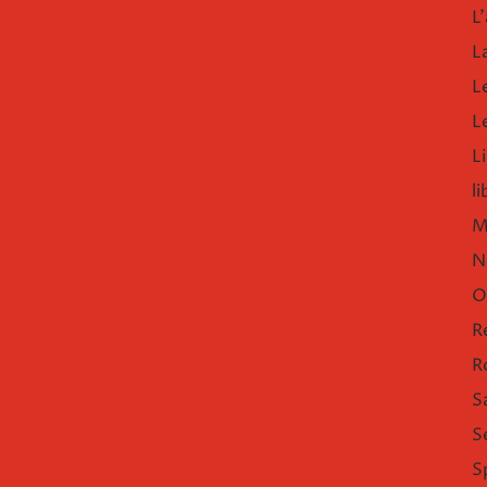
L'
L
L
L
Li
l
M
N
O
R
R
S
S
S