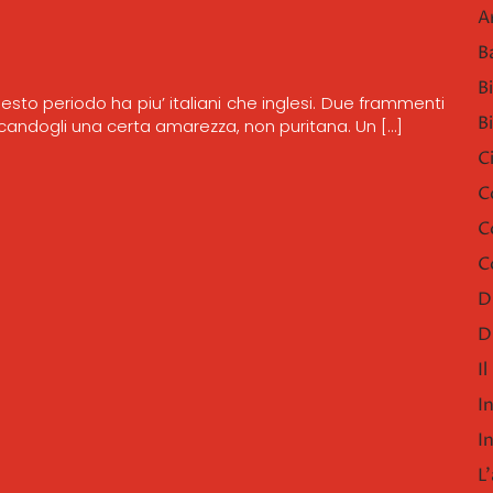
A
B
B
uesto periodo ha piu’ italiani che inglesi. Due frammenti
B
ocandogli una certa amarezza, non puritana. Un […]
C
C
C
C
D
D
I
I
I
L