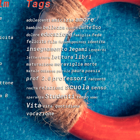
lm
Tags
e
amore
amicizia
adolescenti
Dio
bellezza
Dante
bambino
cuore
educazione
fede
dolore
famiglia
icità
felicità
film
identità
futuro
genitori
insegnamento
legami
Leopardi
libri
lettura
letteratura
o
meraviglia
morte
maturazione
paura
poesia
Natale
Odissea
parole
professori
prof 2.0
racconto
ttone
scuola
senso
relazioni
realtà
Studenti
a B
tempo
speranza
uomo
Vita
vita quotidiana
vocazione