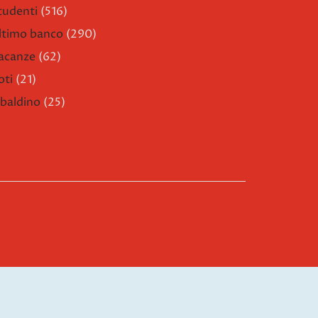
tudenti
(516)
ltimo banco
(290)
acanze
(62)
oti
(21)
ibaldino
(25)