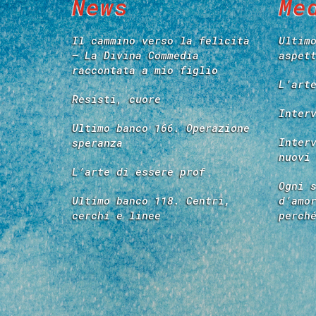
News
Me
Il cammino verso la felicità
Ultim
– La Divina Commedia
aspet
raccontata a mio figlio
L’art
Resisti, cuore
Inter
Ultimo banco 166. Operazione
Inter
speranza
nuovi
L’arte di essere prof
Ogni 
Ultimo banco 118. Centri,
d’amo
cerchi e linee
perch