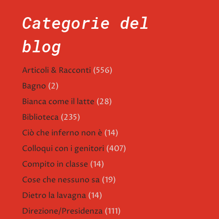
Categorie del
blog
Articoli & Racconti
(556)
Bagno
(2)
Bianca come il latte
(28)
Biblioteca
(235)
Ciò che inferno non è
(14)
Colloqui con i genitori
(407)
Compito in classe
(14)
Cose che nessuno sa
(19)
Dietro la lavagna
(14)
Direzione/Presidenza
(111)