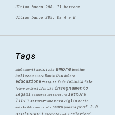
Ultimo banco 288. Il bottone
Ultimo banco 285. Da A a B
Tags
amore
amicizia
adolescenti
bambino
Dio
bellezza
Dante
dolore
cuore
educazione
felicità
fede
film
famiglia
insegnamento
identità
futuro
genitori
legami
lettura
Leopardi
letteratura
libri
meraviglia
morte
maturazione
prof 2.0
paura
poesia
Natale
Odissea
parole
professori
relazioni
racconto
realtà