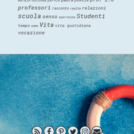
poesia
Natale
Odissea
parole
professori
relazioni
racconto
realtà
scuola
Studenti
senso
speranza
Vita
tempo
vita quotidiana
uomo
vocazione