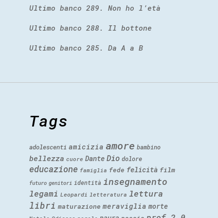
Ultimo banco 289. Non ho l’età
Ultimo banco 288. Il bottone
Ultimo banco 285. Da A a B
Tags
amore
amicizia
adolescenti
bambino
Dio
bellezza
Dante
dolore
cuore
educazione
felicità
fede
film
famiglia
insegnamento
identità
futuro
genitori
legami
lettura
Leopardi
letteratura
libri
meraviglia
morte
maturazione
prof 2.0
paura