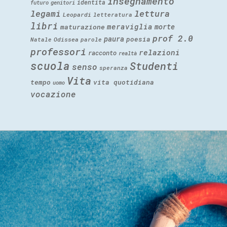
insegnamento
identità
futuro
genitori
legami
lettura
Leopardi
letteratura
libri
meraviglia
morte
maturazione
prof 2.0
paura
poesia
Natale
Odissea
parole
professori
relazioni
racconto
realtà
scuola
Studenti
senso
speranza
Vita
tempo
vita quotidiana
uomo
vocazione