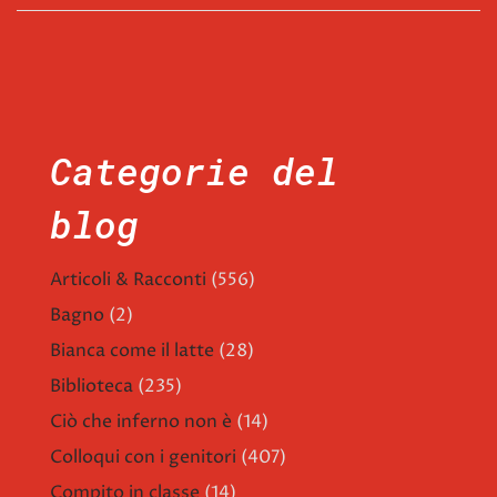
Categorie del
blog
Articoli & Racconti
(556)
Bagno
(2)
Bianca come il latte
(28)
Biblioteca
(235)
Ciò che inferno non è
(14)
Colloqui con i genitori
(407)
Compito in classe
(14)