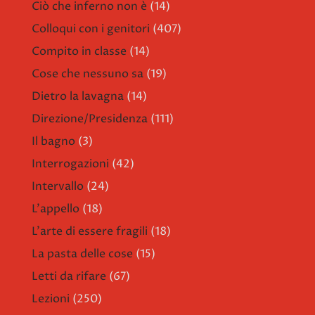
Ciò che inferno non è
(14)
Colloqui con i genitori
(407)
Compito in classe
(14)
Cose che nessuno sa
(19)
Dietro la lavagna
(14)
Direzione/Presidenza
(111)
Il bagno
(3)
Interrogazioni
(42)
Intervallo
(24)
L'appello
(18)
L'arte di essere fragili
(18)
La pasta delle cose
(15)
Letti da rifare
(67)
Lezioni
(250)