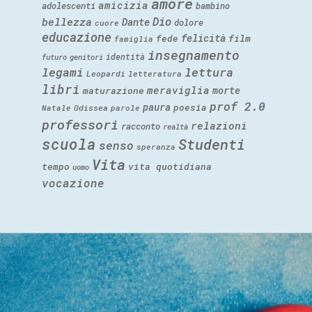
amore
amicizia
adolescenti
bambino
Dio
bellezza
Dante
dolore
cuore
educazione
felicità
fede
film
famiglia
insegnamento
identità
futuro
genitori
legami
lettura
Leopardi
letteratura
libri
meraviglia
morte
maturazione
prof 2.0
paura
poesia
Natale
Odissea
parole
professori
relazioni
racconto
realtà
scuola
Studenti
senso
speranza
Vita
tempo
vita quotidiana
uomo
vocazione