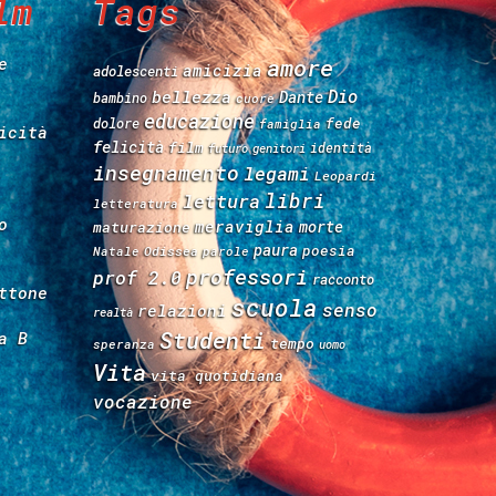
lm
Tags
e
amore
amicizia
adolescenti
Dio
bellezza
Dante
bambino
cuore
educazione
fede
dolore
famiglia
icità
felicità
film
identità
futuro
genitori
insegnamento
legami
Leopardi
libri
lettura
letteratura
o
meraviglia
morte
maturazione
paura
poesia
Natale
Odissea
parole
professori
prof 2.0
racconto
ttone
scuola
senso
relazioni
realtà
Studenti
a B
tempo
speranza
uomo
Vita
vita quotidiana
vocazione