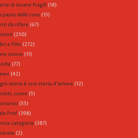
arte di essere fragili
(18)
a pasta delle cose
(15)
etti da rifare
(67)
ezioni
(250)
bri e Film
(272)
ibro nuovo
(11)
edia
(77)
ews
(42)
gni storia è una storia d'amore
(12)
esisti, cuore
(5)
omanzo
(55)
ala Prof
(398)
enza categoria
(387)
parate
(2)