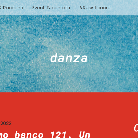
 & Racconti
Eventi & contatti
#Resisticuore
danza
 2022
mo banco 121. Un