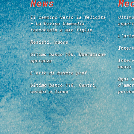
News
Me
Il cammino verso la felicità
Ultim
– La Divina Commedia
aspet
raccontata a mio figlio
L’art
Resisti, cuore
Inter
Ultimo banco 166. Operazione
Inter
speranza
nuovi
L’arte di essere prof
Ogni 
Ultimo banco 118. Centri,
d’amo
cerchi e linee
perch