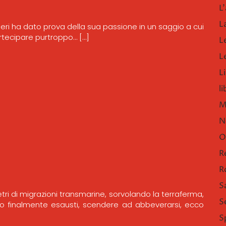
L'
L
 Ieri ha dato prova della sua passione in un saggio a cui
artecipare purtroppo… […]
L
L
Li
l
M
N
O
R
R
S
etri di migrazioni transmarine, sorvolando la terraferma,
S
 finalmente esausti, scendere ad abbeverarsi, ecco
S