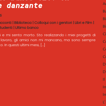
e danzante
A
B
i
B
acconti
|
Biblioteca
|
Colloqui con i genitori
|
Libri e Film
|
B
tudenti
|
Ultimo banco
C
 e mi sento morto. Sto realizzando i miei progetti di
i lavoro, gli amici non mi mancano, ma sono sempre
C
o. In questi ultimi mesi, […]
C
C
D
D
I
I
I
L