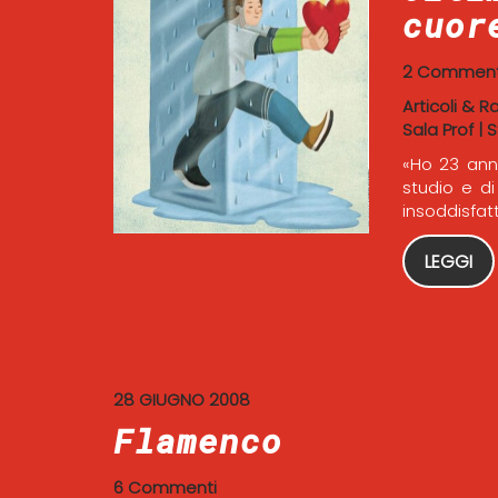
cuor
2 Comment
Articoli & R
Sala Prof
|
S
«Ho 23 anni
studio e d
insoddisfatt
LEGGI
28 GIUGNO 2008
Flamenco
6 Commenti