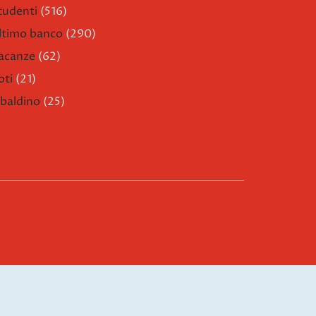
tudenti
(516)
ltimo banco
(290)
acanze
(62)
oti
(21)
ibaldino
(25)