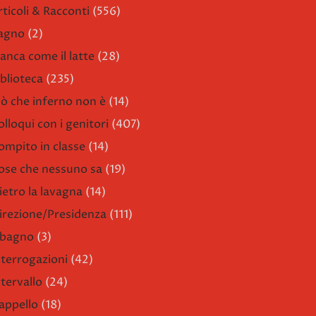
rticoli & Racconti
(556)
agno
(2)
ianca come il latte
(28)
iblioteca
(235)
iò che inferno non è
(14)
olloqui con i genitori
(407)
ompito in classe
(14)
ose che nessuno sa
(19)
ietro la lavagna
(14)
irezione/Presidenza
(111)
l bagno
(3)
nterrogazioni
(42)
ntervallo
(24)
'appello
(18)