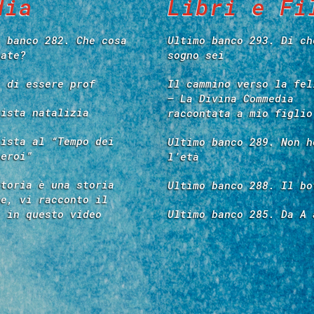
dia
Libri e Fi
o banco 282. Che cosa
Ultimo banco 293. Di ch
tate?
sogno sei
e di essere prof
Il cammino verso la fel
– La Divina Commedia
vista natalizia
raccontata a mio figlio
vista al “Tempo dei
Ultimo banco 289. Non h
 eroi”
l’età
storia è una storia
Ultimo banco 288. Il bo
re, vi racconto il
é in questo video
Ultimo banco 285. Da A 