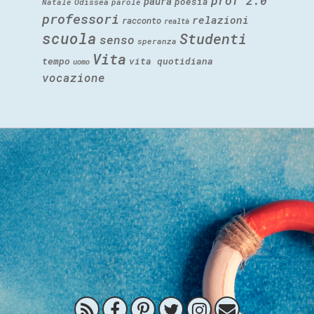
prof 2.0
paura
poesia
Natale
Odissea
parole
professori
relazioni
racconto
realtà
scuola
Studenti
senso
speranza
Vita
tempo
vita quotidiana
uomo
vocazione