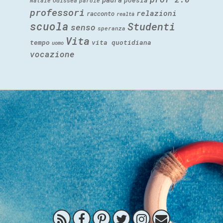
poesia
Natale
Odissea
parole
professori
relazioni
racconto
realtà
scuola
Studenti
senso
speranza
Vita
tempo
vita quotidiana
uomo
vocazione