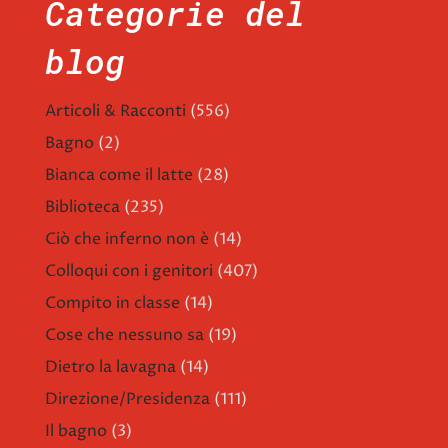
Categorie del
blog
Articoli & Racconti
(556)
Bagno
(2)
Bianca come il latte
(28)
Biblioteca
(235)
Ciò che inferno non è
(14)
Colloqui con i genitori
(407)
Compito in classe
(14)
Cose che nessuno sa
(19)
Dietro la lavagna
(14)
Direzione/Presidenza
(111)
Il bagno
(3)