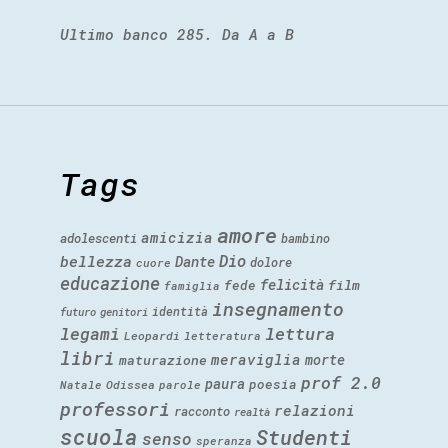
Ultimo banco 285. Da A a B
Tags
amore
amicizia
adolescenti
bambino
Dio
bellezza
Dante
dolore
cuore
educazione
felicità
fede
film
famiglia
insegnamento
identità
futuro
genitori
legami
lettura
Leopardi
letteratura
libri
meraviglia
morte
maturazione
prof 2.0
paura
poesia
Natale
Odissea
parole
professori
relazioni
racconto
realtà
scuola
Studenti
senso
speranza