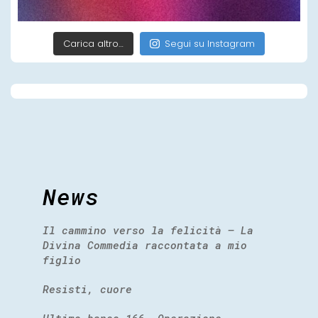
Carica altro…
Segui su Instagram
News
Il cammino verso la felicità – La
Divina Commedia raccontata a mio
figlio
Resisti, cuore
Ultimo banco 166. Operazione