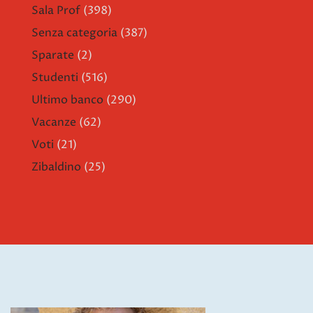
Sala Prof
(398)
Senza categoria
(387)
Sparate
(2)
Studenti
(516)
Ultimo banco
(290)
Vacanze
(62)
Voti
(21)
Zibaldino
(25)