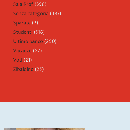
Sala Prof
(398)
Senza categoria
(387)
Sparate
(2)
Studenti
(516)
Ultimo banco
(290)
Vacanze
(62)
Voti
(21)
Zibaldino
(25)