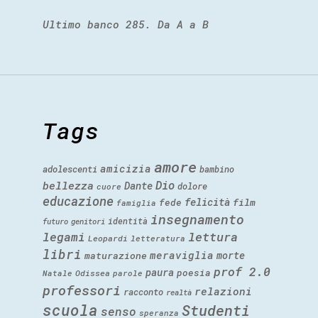
Ultimo banco 285. Da A a B
Tags
amore
amicizia
adolescenti
bambino
Dio
bellezza
Dante
dolore
cuore
educazione
felicità
fede
film
famiglia
insegnamento
identità
futuro
genitori
legami
lettura
Leopardi
letteratura
libri
meraviglia
morte
maturazione
prof 2.0
paura
poesia
Natale
Odissea
parole
professori
relazioni
racconto
realtà
scuola
Studenti
senso
speranza