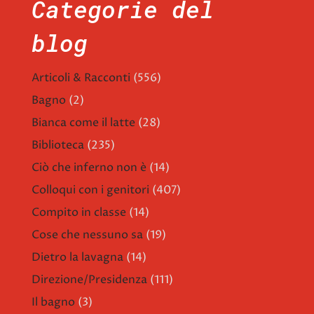
Categorie del
blog
Articoli & Racconti
(556)
Bagno
(2)
Bianca come il latte
(28)
Biblioteca
(235)
Ciò che inferno non è
(14)
Colloqui con i genitori
(407)
Compito in classe
(14)
Cose che nessuno sa
(19)
Dietro la lavagna
(14)
Direzione/Presidenza
(111)
Il bagno
(3)