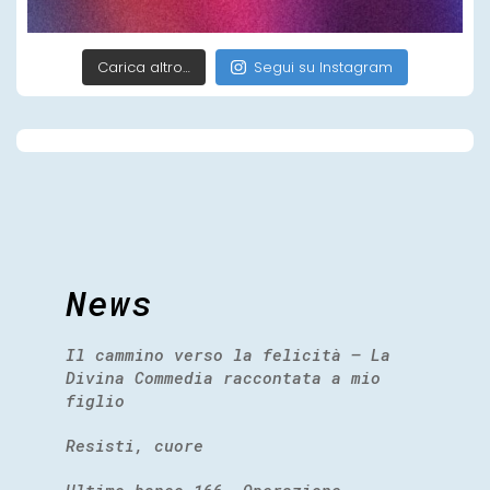
Carica altro…
Segui su Instagram
News
Il cammino verso la felicità – La
Divina Commedia raccontata a mio
figlio
Resisti, cuore
Ultimo banco 166. Operazione