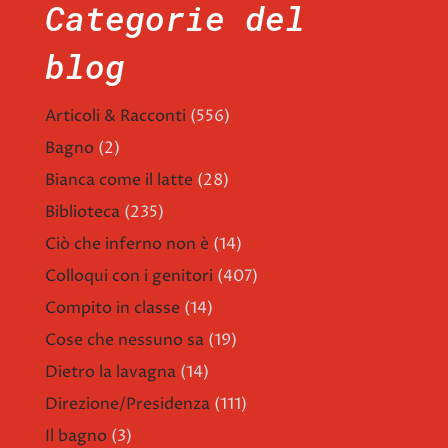
Categorie del
blog
Articoli & Racconti
(556)
Bagno
(2)
Bianca come il latte
(28)
Biblioteca
(235)
Ciò che inferno non è
(14)
Colloqui con i genitori
(407)
Compito in classe
(14)
Cose che nessuno sa
(19)
Dietro la lavagna
(14)
Direzione/Presidenza
(111)
Il bagno
(3)