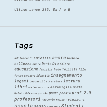
Ultimo banco 285. Da A a B
Tags
amore
amicizia
adolescenti
bambino
Dio
bellezza
Dante
dolore
cuore
educazione
felicità
fede
film
famiglia
insegnamento
identità
futuro
genitori
legami
lettura
Leopardi
letteratura
libri
meraviglia
morte
maturazione
prof 2.0
paura
poesia
Natale
Odissea
parole
professori
relazioni
racconto
realtà
scuola
Studenti
senso
speranza