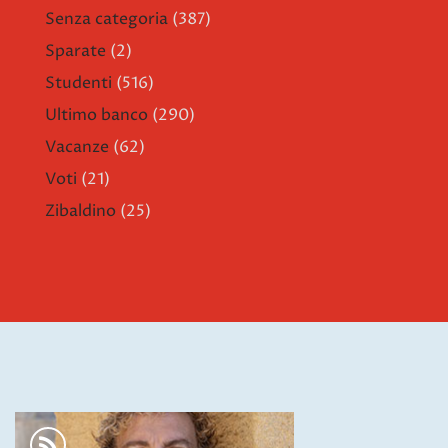
Senza categoria
(387)
Sparate
(2)
Studenti
(516)
Ultimo banco
(290)
Vacanze
(62)
Voti
(21)
Zibaldino
(25)