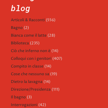
blog
Articoli & Racconti
(556)
Bagno
(2)
Bianca come il latte
(28)
Biblioteca
(235)
Ciò che inferno non è
(14)
Colloqui con i genitori
(407)
Compito in classe
(14)
Cose che nessuno sa
(19)
Dietro la lavagna
(14)
Direzione/Presidenza
(111)
Il bagno
(3)
Interrogazioni
(42)