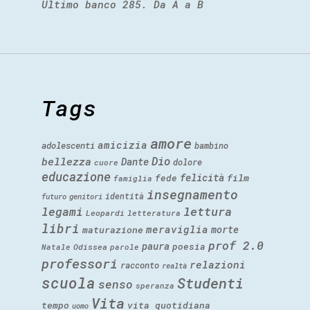
Ultimo banco 285. Da A a B
Tags
amore
amicizia
adolescenti
bambino
Dio
bellezza
Dante
dolore
cuore
educazione
felicità
fede
film
famiglia
insegnamento
identità
futuro
genitori
legami
lettura
Leopardi
letteratura
libri
meraviglia
morte
maturazione
prof 2.0
paura
poesia
Natale
Odissea
parole
professori
relazioni
racconto
realtà
scuola
Studenti
senso
speranza
Vita
tempo
vita quotidiana
uomo