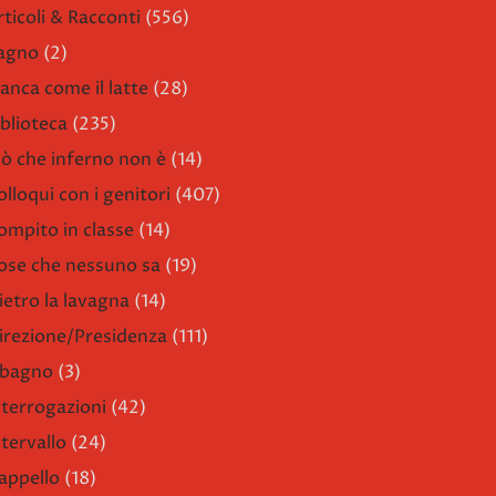
rticoli & Racconti
(556)
agno
(2)
ianca come il latte
(28)
iblioteca
(235)
iò che inferno non è
(14)
olloqui con i genitori
(407)
ompito in classe
(14)
ose che nessuno sa
(19)
ietro la lavagna
(14)
irezione/Presidenza
(111)
l bagno
(3)
nterrogazioni
(42)
ntervallo
(24)
'appello
(18)