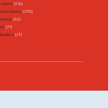
tudenti
(516)
ltimo banco
(290)
acanze
(62)
oti
(21)
ibaldino
(25)