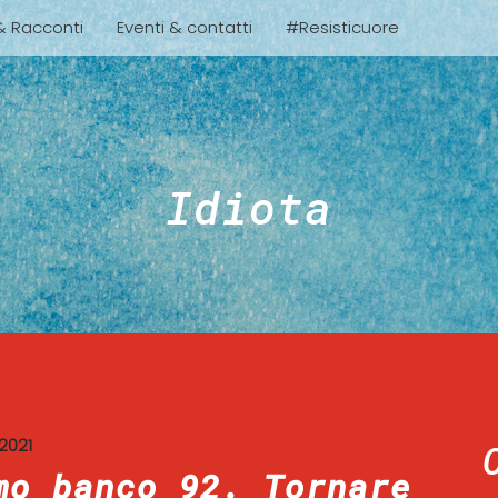
 & Racconti
Eventi & contatti
#Resisticuore
Idiota
2021
mo banco 92. Tornare