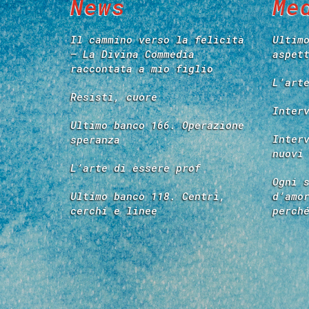
News
Me
Il cammino verso la felicità
Ultim
– La Divina Commedia
aspet
raccontata a mio figlio
L’art
Resisti, cuore
Inter
Ultimo banco 166. Operazione
Inter
speranza
nuovi
L’arte di essere prof
Ogni 
Ultimo banco 118. Centri,
d’amo
cerchi e linee
perch