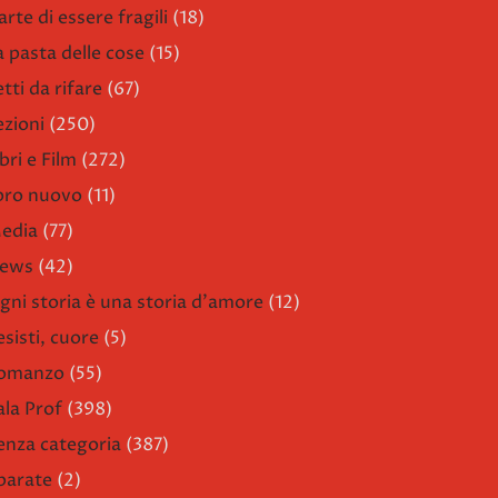
arte di essere fragili
(18)
a pasta delle cose
(15)
etti da rifare
(67)
ezioni
(250)
bri e Film
(272)
ibro nuovo
(11)
edia
(77)
ews
(42)
gni storia è una storia d'amore
(12)
esisti, cuore
(5)
omanzo
(55)
ala Prof
(398)
enza categoria
(387)
parate
(2)