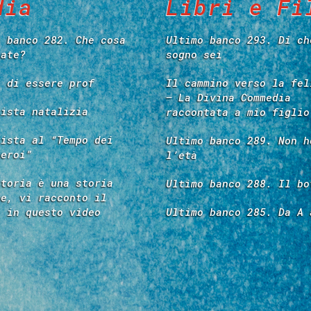
dia
Libri e Fi
o banco 282. Che cosa
Ultimo banco 293. Di ch
tate?
sogno sei
e di essere prof
Il cammino verso la fel
– La Divina Commedia
vista natalizia
raccontata a mio figlio
vista al “Tempo dei
Ultimo banco 289. Non h
 eroi”
l’età
storia è una storia
Ultimo banco 288. Il bo
re, vi racconto il
é in questo video
Ultimo banco 285. Da A 