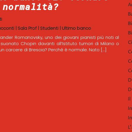
 normalità?
A
B
i
B
acconti
|
Sala Prof
|
Studenti
|
Ultimo banco
B
ander Romanovsky, uno dei giovani pianisti più noti al
C
uonato Chopin davanti all’Istituto tumori di Milano o
i un carcere di Brescia? Perché è normale. Nato […]
C
C
C
D
D
I
I
I
L