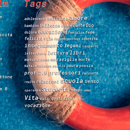
lm
Tags
e
amore
amicizia
adolescenti
Dio
bellezza
Dante
bambino
cuore
educazione
fede
dolore
famiglia
icità
felicità
film
identità
futuro
genitori
insegnamento
legami
Leopardi
libri
lettura
letteratura
o
meraviglia
morte
maturazione
paura
poesia
Natale
Odissea
parole
professori
prof 2.0
racconto
ttone
scuola
senso
relazioni
realtà
Studenti
a B
tempo
speranza
uomo
Vita
vita quotidiana
vocazione