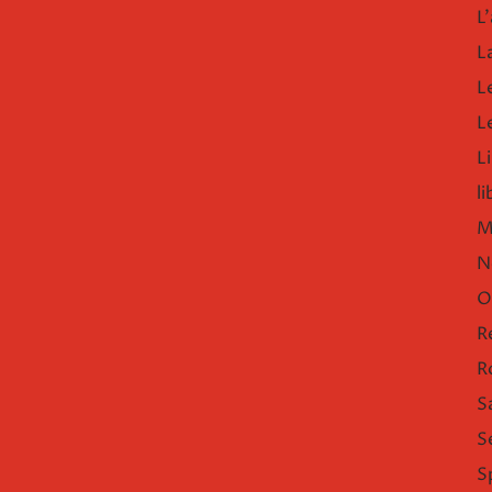
L'
L
L
L
Li
l
M
N
O
R
R
S
S
S