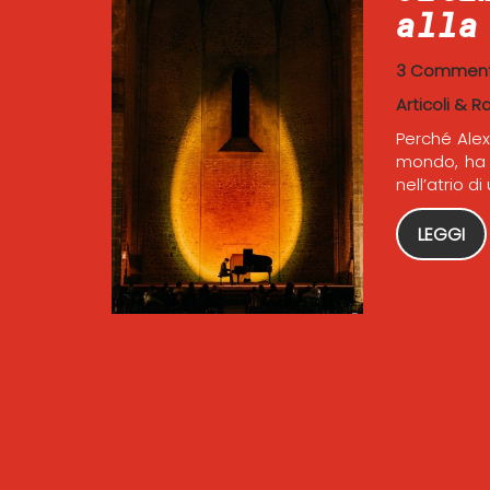
alla
3 Comment
Articoli & R
Perché Alex
mondo, ha s
nell’atrio d
LEGGI