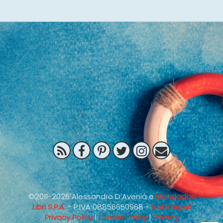
©2011-2026 Alessandro D’Avenia e
Mondadori
Libri S.P.A.
- P.IVA 08856650968 -
Note legali
Privacy Policy
|
Cookie Policy
|
Privacy