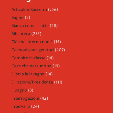
Articoli & Racconti
(556)
Bagno
(2)
Bianca come il latte
(28)
Biblioteca
(235)
Ciò che inferno non è
(14)
Colloqui con i genitori
(407)
Compito in classe
(14)
Cose che nessuno sa
(19)
Dietro la lavagna
(14)
Direzione/Presidenza
(111)
Il bagno
(3)
Interrogazioni
(42)
Intervallo
(24)