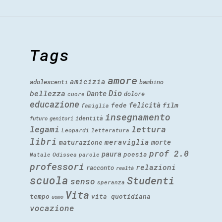
Tags
amore
amicizia
adolescenti
bambino
Dio
bellezza
Dante
dolore
cuore
educazione
felicità
fede
film
famiglia
insegnamento
identità
futuro
genitori
legami
lettura
Leopardi
letteratura
libri
meraviglia
morte
maturazione
prof 2.0
paura
poesia
Natale
Odissea
parole
professori
relazioni
racconto
realtà
scuola
Studenti
senso
speranza
Vita
tempo
vita quotidiana
uomo
vocazione