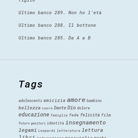
Ultimo banco 289. Non ho l’età
Ultimo banco 288. Il bottone
Ultimo banco 285. Da A a B
Tags
amore
amicizia
adolescenti
bambino
Dio
bellezza
Dante
dolore
cuore
educazione
felicità
fede
film
famiglia
insegnamento
identità
futuro
genitori
legami
lettura
Leopardi
letteratura
libri
meraviglia
morte
maturazione