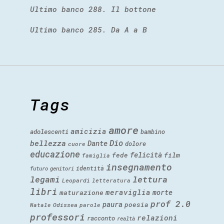
Ultimo banco 288. Il bottone
Ultimo banco 285. Da A a B
Tags
amore
amicizia
adolescenti
bambino
Dio
bellezza
Dante
dolore
cuore
educazione
felicità
fede
film
famiglia
insegnamento
identità
futuro
genitori
legami
lettura
Leopardi
letteratura
libri
meraviglia
morte
maturazione
prof 2.0
paura
poesia
Natale
Odissea
parole
professori
relazioni
racconto
realtà