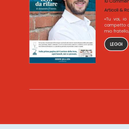
10 Commen
Articoli & R
«Tu vai, io
campetto di
mio fratello,
LEGGI