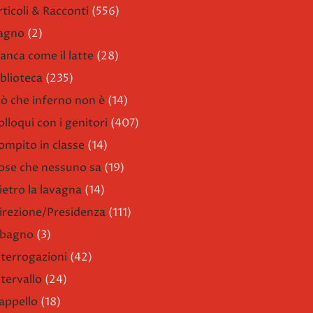
rticoli & Racconti
(556)
agno
(2)
ianca come il latte
(28)
iblioteca
(235)
iò che inferno non è
(14)
olloqui con i genitori
(407)
ompito in classe
(14)
ose che nessuno sa
(19)
ietro la lavagna
(14)
irezione/Presidenza
(111)
l bagno
(3)
nterrogazioni
(42)
ntervallo
(24)
'appello
(18)