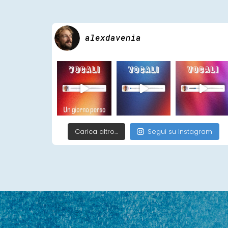
alexdavenia
Carica altro…
Segui su Instagram