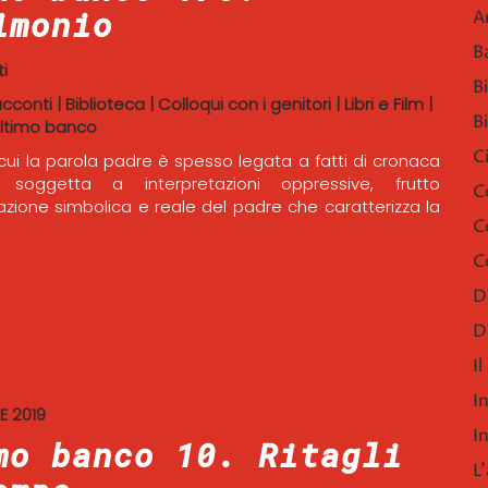
imonio
A
B
i
B
acconti
|
Biblioteca
|
Colloqui con i genitori
|
Libri e Film
|
B
ltimo banco
C
 cui la parola padre è spesso legata a fatti di cronaca
 soggetta a interpretazioni oppressive, frutto
C
azione simbolica e reale del padre che caratterizza la
C
C
D
D
I
I
E 2019
I
mo banco 10. Ritagli
L