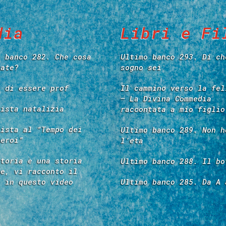
dia
Libri e Fi
o banco 282. Che cosa
Ultimo banco 293. Di ch
tate?
sogno sei
e di essere prof
Il cammino verso la fel
– La Divina Commedia
vista natalizia
raccontata a mio figlio
vista al “Tempo dei
Ultimo banco 289. Non h
 eroi”
l’età
storia è una storia
Ultimo banco 288. Il bo
re, vi racconto il
é in questo video
Ultimo banco 285. Da A 