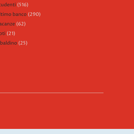
tudenti
(516)
ltimo banco
(290)
acanze
(62)
oti
(21)
ibaldino
(25)