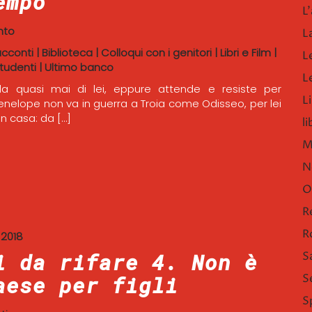
empo
L'
nto
L
acconti
|
Biblioteca
|
Colloqui con i genitori
|
Libri e Film
|
L
tudenti
|
Ultimo banco
L
la quasi mai di lei, eppure attende e resiste per
Li
Penelope non va in guerra a Troia come Odisseo, per lei
in casa: da […]
l
M
N
O
R
R
 2018
i da rifare 4. Non è
S
S
aese per figli
S