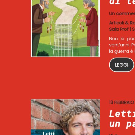
di t
Un comme
Articoli & R
Sala Prof
|
S
Non si par
vent’anni. 
la guerra è 
LEGGI
13 FEBBRAIO
Lett
un p