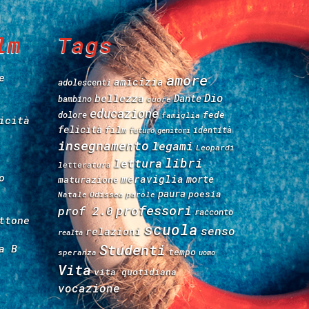
lm
Tags
e
amore
amicizia
adolescenti
Dio
bellezza
Dante
bambino
cuore
educazione
fede
dolore
famiglia
icità
felicità
film
identità
futuro
genitori
insegnamento
legami
Leopardi
libri
lettura
letteratura
o
meraviglia
morte
maturazione
paura
poesia
Natale
Odissea
parole
professori
prof 2.0
racconto
ttone
scuola
senso
relazioni
realtà
Studenti
a B
tempo
speranza
uomo
Vita
vita quotidiana
vocazione