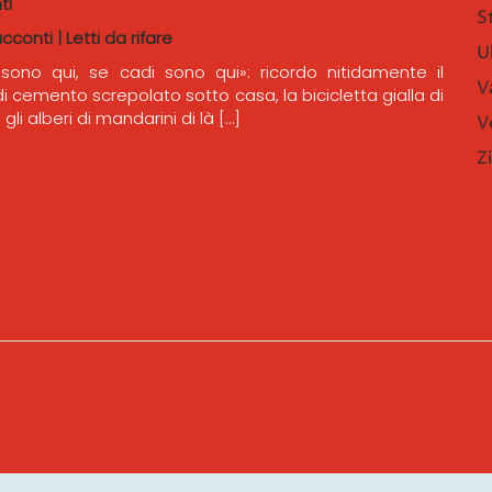
ti
S
acconti
|
Letti da rifare
U
 sono qui, se cadi sono qui»: ricordo nitidamente il
V
 cemento screpolato sotto casa, la bicicletta gialla di
 gli alberi di mandarini di là […]
V
Z