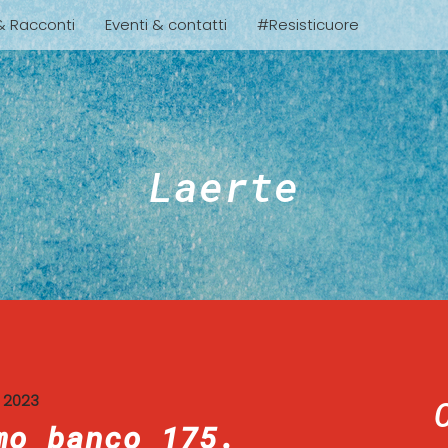
 & Racconti
Eventi & contatti
#Resisticuore
Laerte
 2023
mo banco 175.