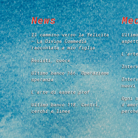
News
Me
Il cammino verso la felicità
Ultim
– La Divina Commedia
aspet
raccontata a mio figlio
L’art
Resisti, cuore
Inter
Ultimo banco 166. Operazione
Inter
speranza
nuovi
L’arte di essere prof
Ogni 
Ultimo banco 118. Centri,
d’amo
cerchi e linee
perch