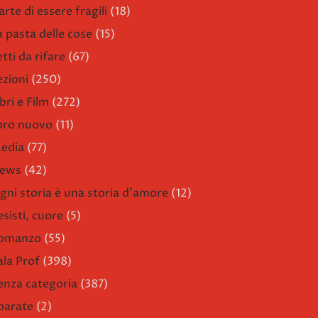
arte di essere fragili
(18)
a pasta delle cose
(15)
etti da rifare
(67)
ezioni
(250)
bri e Film
(272)
ibro nuovo
(11)
edia
(77)
ews
(42)
gni storia è una storia d'amore
(12)
esisti, cuore
(5)
omanzo
(55)
ala Prof
(398)
enza categoria
(387)
parate
(2)