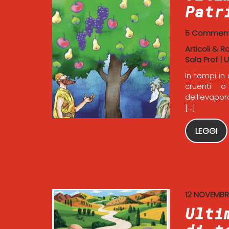
Patr
5 Comment
Articoli & R
Sala Prof
|
U
In tempi in
cruenti o
dell’evapor
[…]
LEGGI
12 NOVEMBR
Ulti