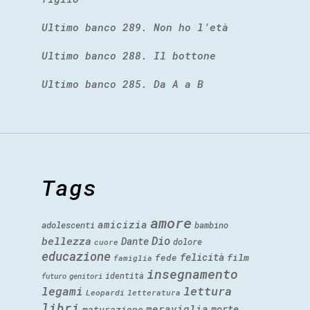
Ultimo banco 289. Non ho l’età
Ultimo banco 288. Il bottone
Ultimo banco 285. Da A a B
Tags
amore
amicizia
adolescenti
bambino
Dio
bellezza
Dante
dolore
cuore
educazione
felicità
fede
film
famiglia
insegnamento
identità
futuro
genitori
legami
lettura
Leopardi
letteratura
libri
meraviglia
morte
maturazione