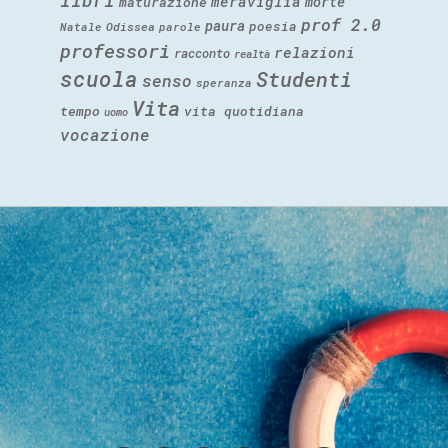
meraviglia
morte
maturazione
prof 2.0
paura
poesia
Natale
Odissea
parole
professori
relazioni
racconto
realtà
scuola
Studenti
senso
speranza
Vita
tempo
vita quotidiana
uomo
vocazione