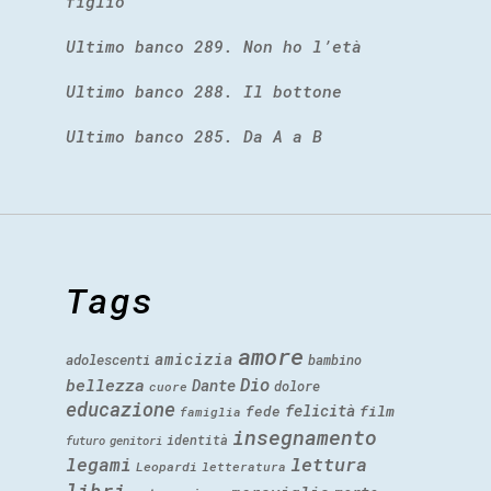
figlio
Ultimo banco 289. Non ho l’età
Ultimo banco 288. Il bottone
Ultimo banco 285. Da A a B
Tags
amore
amicizia
adolescenti
bambino
Dio
bellezza
Dante
dolore
cuore
educazione
felicità
fede
film
famiglia
insegnamento
identità
futuro
genitori
legami
lettura
Leopardi
letteratura
libri