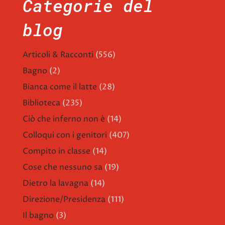
Categorie del
blog
Articoli & Racconti
(556)
Bagno
(2)
Bianca come il latte
(28)
Biblioteca
(235)
Ciò che inferno non è
(14)
Colloqui con i genitori
(407)
Compito in classe
(14)
Cose che nessuno sa
(19)
Dietro la lavagna
(14)
Direzione/Presidenza
(111)
Il bagno
(3)