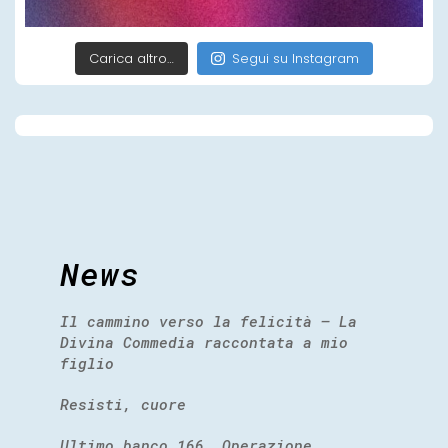
Carica altro…
Segui su Instagram
News
Il cammino verso la felicità – La
Divina Commedia raccontata a mio
figlio
Resisti, cuore
Ultimo banco 166. Operazione