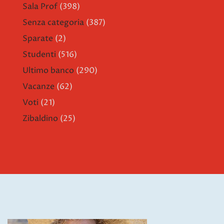
Sala Prof
(398)
Senza categoria
(387)
Sparate
(2)
Studenti
(516)
Ultimo banco
(290)
Vacanze
(62)
Voti
(21)
Zibaldino
(25)