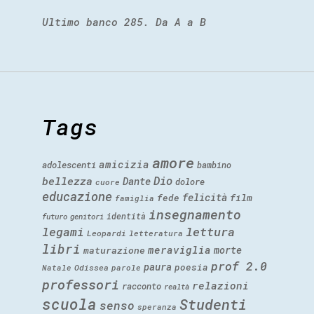
Ultimo banco 285. Da A a B
Tags
amore
amicizia
adolescenti
bambino
Dio
bellezza
Dante
dolore
cuore
educazione
felicità
fede
film
famiglia
insegnamento
identità
futuro
genitori
legami
lettura
Leopardi
letteratura
libri
meraviglia
morte
maturazione
prof 2.0
paura
poesia
Natale
Odissea
parole
professori
relazioni
racconto
realtà
scuola
Studenti
senso
speranza