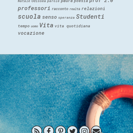
prof 2.0
paura
poesia
Natale
Odissea
parole
professori
relazioni
racconto
realtà
scuola
Studenti
senso
speranza
Vita
tempo
vita quotidiana
uomo
vocazione