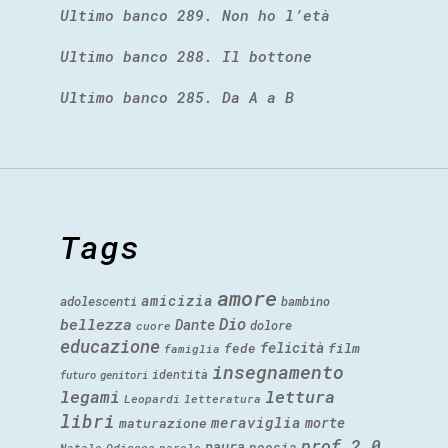
Ultimo banco 289. Non ho l’età
Ultimo banco 288. Il bottone
Ultimo banco 285. Da A a B
Tags
amore
amicizia
adolescenti
bambino
Dio
bellezza
Dante
dolore
cuore
educazione
felicità
fede
film
famiglia
insegnamento
identità
futuro
genitori
legami
lettura
Leopardi
letteratura
libri
meraviglia
morte
maturazione
prof 2.0
paura
poesia
Natale
Odissea
parole