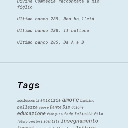
Divina Commedia raccontata a mio
figlio
Ultimo banco 289. Non ho l’età
Ultimo banco 288. Il bottone
Ultimo banco 285. Da A a B
Tags
amore
amicizia
adolescenti
bambino
Dio
bellezza
Dante
dolore
cuore
educazione
felicità
fede
film
famiglia
insegnamento
identità
futuro
genitori
legami
lettura