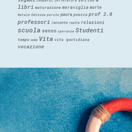
Leopardi
letteratura
libri
meraviglia
morte
maturazione
prof 2.0
paura
poesia
Natale
Odissea
parole
professori
relazioni
racconto
realtà
scuola
Studenti
senso
speranza
Vita
tempo
vita quotidiana
uomo
vocazione